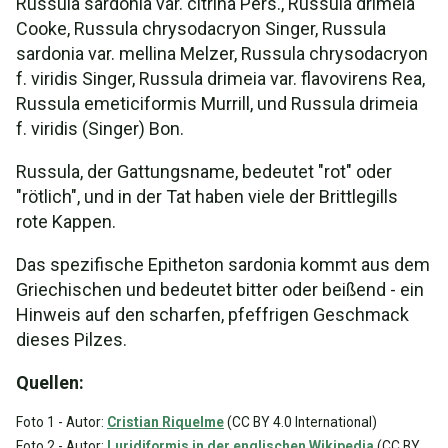
Russula sardonia var. citrina Pers., Russula drimeia
Cooke, Russula chrysodacryon Singer, Russula
sardonia var. mellina Melzer, Russula chrysodacryon
f. viridis Singer, Russula drimeia var. flavovirens Rea,
Russula emeticiformis Murrill, und Russula drimeia
f. viridis (Singer) Bon.
Russula, der Gattungsname, bedeutet "rot" oder
"rötlich", und in der Tat haben viele der Brittlegills
rote Kappen.
Das spezifische Epitheton sardonia kommt aus dem
Griechischen und bedeutet bitter oder beißend - ein
Hinweis auf den scharfen, pfeffrigen Geschmack
dieses Pilzes.
Quellen:
Foto 1 - Autor:
Cristian Riquelme
(CC BY 4.0 International)
Foto 2 - Autor:
Luridiformis in der englischen Wikipedia
(CC BY