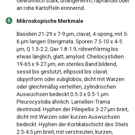
Gewöhnlich stark, unangenehm, raphanoid oder
an rohe Kartoffeln erinnernd.
Mikroskopische Merkmale
Basidien 21-29 x 7-9 µm, clavat, 4-sporig, mit 5-
6 µm langen Sterigmata. Sporen 7.5-10 x 4-5
µm, Q 1.5-2.2, Qav 1.8-1.9, röhrenförmig bis
etwas länglich, glatt, amyloid. Cheilocystidien
19-65 x 9-27 µm, ein steriles Band bildend,
sessil bis gestutzt, ellipsoid bis clavat,
obpyriform oder subglobös, dicht mit Warzen
oder gleichmäßig verteilten, zylindrischen
Auswüchsen bedeckt 0.5-3 x 0.5-1 µm.
Pleurocystidia ähnlich. Lamellen-Trama
dextrinoid. Hyphen der Pileipellis 3-27 µm breit,
dicht mit Warzen oder kurzen Auswüchsen
bedeckt. Hyphen der Kortikalschicht des Stiels
2.5-4.5 µm breit, mit verstreuten, kurzen,