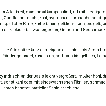
im Alter breit, manchmal kampanuliert, oft mit niedrigem
t; Oberfläche feucht, kahl, hygrophan, durchscheinend-ges
t spärlicher Blüte, Farbe braun, gelblich-braun, bis gelb, a
m dick, blass- bis wässrigbraun; Geruch und Geschmack 
, die Stielspitze kurz absteigend als Linien; bis 3 mm brei
Ränder gerandet, rosabraun, hellbraun bis gelblich; Lamel
ylindrisch, an der Basis leicht vergrößert, im Alter hohl, 
, sonst kahl oder mit eingewachsenen Fibrillen, schmudde
Haaren besetzt; partieller Schleier fehlend.