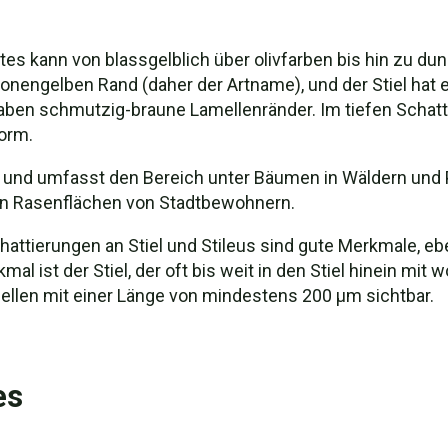
es kann von blassgelblich über olivfarben bis hin zu dun
ronengelben Rand (daher der Artname), und der Stiel hat e
aben schmutzig-braune Lamellenränder. Im tiefen Schat
Form.
t und umfasst den Bereich unter Bäumen in Wäldern und P
in Rasenflächen von Stadtbewohnern.
 Schattierungen an Stiel und Stileus sind gute Merkmale, e
 ist der Stiel, der oft bis weit in den Stiel hinein mit wo
Zellen mit einer Länge von mindestens 200 µm sichtbar.
es