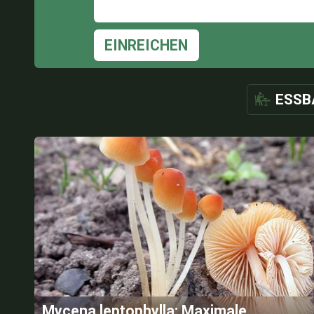
EINREICHEN
ESSB
Mycena leptophylla: Maximale