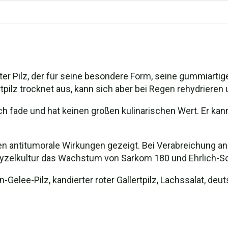
teter Pilz, der für seine besondere Form, seine gummiarti
ertpilz trocknet aus, kann sich aber bei Regen rehydriere
lich fade und hat keinen großen kulinarischen Wert. Er kan
ben antitumorale Wirkungen gezeigt. Bei Verabreichung a
zelkultur das Wachstum von Sarkom 180 und Ehrlich-Soli
elee-Pilz, kandierter roter Gallertpilz, Lachssalat, deuts