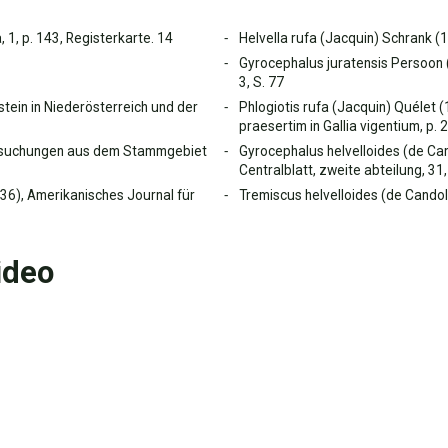
 1, p. 143, Registerkarte. 14
Helvella rufa (Jacquin) Schrank (1
Gyrocephalus juratensis Persoon (
3, S. 77
stein in Niederösterreich und der
Phlogiotis rufa (Jacquin) Quélet 
praesertim in Gallia vigentium, p. 
tersuchungen aus dem Stammgebiet
Gyrocephalus helvelloides (de Can
Centralblatt, zweite abteilung, 31,
936), Amerikanisches Journal für
Tremiscus helvelloides (de Candoll
ideo