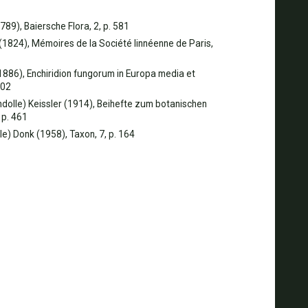
789), Baiersche Flora, 2, p. 581
1824), Mémoires de la Société linnéenne de Paris,
(1886), Enchiridion fungorum in Europa media et
202
dolle) Keissler (1914), Beihefte zum botanischen
 p. 461
e) Donk (1958), Taxon, 7, p. 164