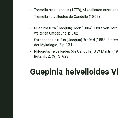
Tremella rufa Jacquin (1778), Miscellanea austriaca,
Tremella helvelloides de Candolle (1805)
Guepinia rufa (Jacquin) Beck (1884), Flora von Hern
weiteren Umgebung, p. 302
Gyrocephalus rufus (Jacquin) Brefeld (1888), Un
der Mykologie, 7, p. 131
Phlogiotis helvelloides (de Candolle) G.W. Martin (1
Botanik, 23(9), S. 628
Guepinia helvelloides V