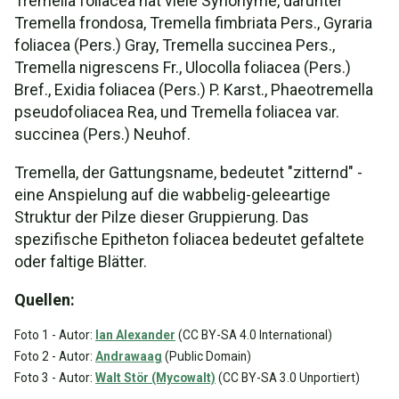
Tremella foliacea hat viele Synonyme, darunter
Tremella frondosa, Tremella fimbriata Pers., Gyraria
foliacea (Pers.) Gray, Tremella succinea Pers.,
Tremella nigrescens Fr., Ulocolla foliacea (Pers.)
Bref., Exidia foliacea (Pers.) P. Karst., Phaeotremella
pseudofoliacea Rea, und Tremella foliacea var.
succinea (Pers.) Neuhof.
Tremella, der Gattungsname, bedeutet "zitternd" -
eine Anspielung auf die wabbelig-geleeartige
Struktur der Pilze dieser Gruppierung. Das
spezifische Epitheton foliacea bedeutet gefaltete
oder faltige Blätter.
Quellen:
Foto 1 - Autor:
Ian Alexander
(CC BY-SA 4.0 International)
Foto 2 - Autor:
Andrawaag
(Public Domain)
Foto 3 - Autor:
Walt Stör (Mycowalt)
(CC BY-SA 3.0 Unportiert)