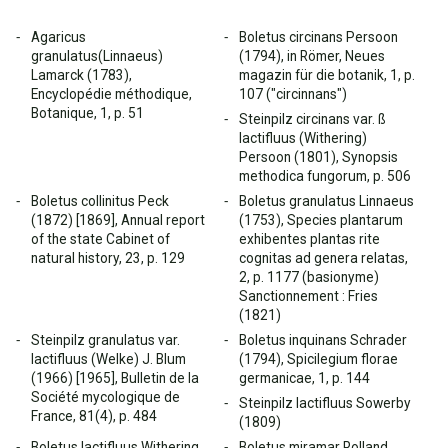
Agaricus
Boletus circinans Persoon
granulatus(Linnaeus)
(1794), in Römer, Neues
Lamarck (1783),
magazin für die botanik, 1, p.
Encyclopédie méthodique,
107 ("circinnans")
Botanique, 1, p. 51
Steinpilz circinans var. ß
lactifluus (Withering)
Persoon (1801), Synopsis
methodica fungorum, p. 506
Boletus collinitus Peck
Boletus granulatus Linnaeus
(1872) [1869], Annual report
(1753), Species plantarum
of the state Cabinet of
exhibentes plantas rite
natural history, 23, p. 129
cognitas ad genera relatas,
2, p. 1177 (basionyme)
Sanctionnement : Fries
(1821)
Steinpilz granulatus var.
Boletus inquinans Schrader
lactifluus (Welke) J. Blum
(1794), Spicilegium florae
(1966) [1965], Bulletin de la
germanicae, 1, p. 144
Société mycologique de
Steinpilz lactifluus Sowerby
France, 81(4), p. 484
(1809)
Boletus lactifluus Withering
Boletus miramar Rolland