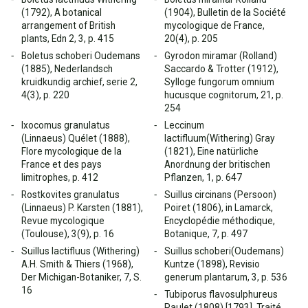
(1792), A botanical
(1904), Bulletin de la Société
arrangement of British
mycologique de France,
plants, Edn 2, 3, p. 415
20(4), p. 205
Boletus schoberi Oudemans
Gyrodon miramar (Rolland)
(1885), Nederlandsch
Saccardo & Trotter (1912),
kruidkundig archief, serie 2,
Sylloge fungorum omnium
4(3), p. 220
hucusque cognitorum, 21, p.
254
Ixocomus granulatus
Leccinum
(Linnaeus) Quélet (1888),
lactifluum(Withering) Gray
Flore mycologique de la
(1821), Eine natürliche
France et des pays
Anordnung der britischen
limitrophes, p. 412
Pflanzen, 1, p. 647
Rostkovites granulatus
Suillus circinans (Persoon)
(Linnaeus) P. Karsten (1881),
Poiret (1806), in Lamarck,
Revue mycologique
Encyclopédie méthodique,
(Toulouse), 3(9), p. 16
Botanique, 7, p. 497
Suillus lactifluus (Withering)
Suillus schoberi(Oudemans)
A.H. Smith & Thiers (1968),
Kuntze (1898), Revisio
Der Michigan-Botaniker, 7, S.
generum plantarum, 3, p. 536
16
Tubiporus flavosulphureus
Paulet (1808) [1793], Traité