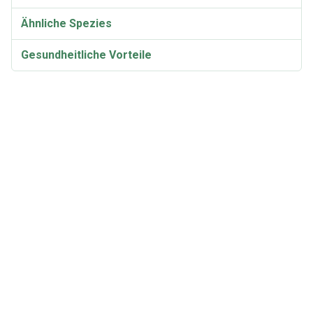
Ähnliche Spezies
Gesundheitliche Vorteile
Lactarius deliciosus Hinweise für die Küche
Rezept: Katalanische Safran-Milchköpfe
Kochrezept: Polnische gesalzene Champignons
Das Rezept: Safran-Milchhut-Pilz-Tarte
Rezept: Lactarius deliciosus im Backofen
Rezept: Ungarische Suppe mit Safran-Milchkapseln
Das Rezept: Cremige Nudeln mit Safran-
Milchkapseln