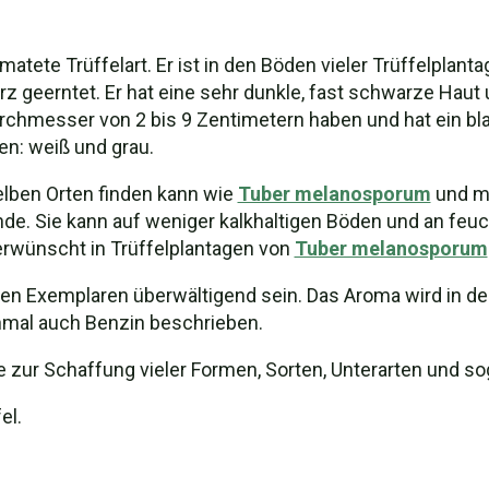
atete Trüffelart. Er ist in den Böden vieler Trüffelplant
 geerntet. Er hat eine sehr dunkle, fast schwarze Haut u
chmesser von 2 bis 9 Zentimetern haben und hat ein bl
en: weiß und grau.
lben Orten finden kann wie
Tuber melanosporum
und mi
inde. Sie kann auf weniger kalkhaltigen Böden und an fe
nerwünscht in Trüffelplantagen von
Tuber melanosporum
gen Exemplaren überwältigend sein. Das Aroma wird in der 
hmal auch Benzin beschrieben.
die zur Schaffung vieler Formen, Sorten, Unterarten und so
el.