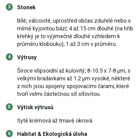
Stonek
Bílé; válcovité, uprostřed občas zduřelé nebo s
mírně kyjovitou bází; 4 až 15 cm dlouhé (na hřib
křehký je to výjimečně dlouhé vzhledem k
průměru klobouku), 1 až 3 cm v průměru.
Výtrusy
Široce elipsoidní až kulovitý; 8-10.5 x 7-8 μm, s
velkými bradavkami až 1.2 μm vysoké, některé
z nich jsou spojeny spojovacími čarami, které
tvoří velmi částečnou síť síťovitou.
Výtisk výtrusů
Sytě krémová až tmavě okrová.
Habitat & Ekologická úloha