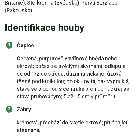
Británie), Storkremla (Švédsko), Purva Bērzlape
(Rakousko).
Identifikace houby
Čepice
Červená, purpurově vavřínově hnědá nebo
okrová; občas se světlými skvrnami; odlupuje
se od 1/2 do středu; dužnina víčka je růžová
těsně pod kutikulou; polokulovitá, pak vypouklá,
stává se plochou s centrální prohlubní; okraj se
stává pruhovaným; 5 až 15 cm v průměru.
Žábry
krémová, přechází do světle okrové; přiléhající;
stěsnaná.