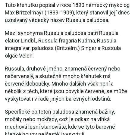
Tuto křehutku popsal v roce 1890 německý mykolog
Max Britzelmayr (1839-1909), který stanovil její dnes
uznávaný vědecký název Russula paludosa.
Mezi synonyma Russula paludosa patří Russula
elatior Lindbl., Russula fragaria Kudrna, Russula
integra var. paludosa (Britzelm.) Singer a Russula
olgae Velen.
Russula, druhové jméno, znamená červený nebo
načervenalý, a skutečně mnoho křehutek má
červené kloboučky. Mnoho dalších však není a
několik z těch, které jsou obvykle červené, se může
vyskytovat i v řadě jiných barevných odstínů.
Specifické epiteton paludosa znamená bažiny,
močály nebo mokřady, což je odkaz na vlhká
mechová lesní stanoviště, kde se tyto barevné
křehké houby nejčastěji vyskytují.