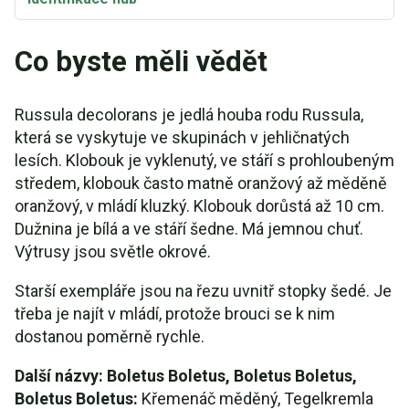
Co byste měli vědět
Russula decolorans je jedlá houba rodu Russula,
která se vyskytuje ve skupinách v jehličnatých
lesích. Klobouk je vyklenutý, ve stáří s prohloubeným
středem, klobouk často matně oranžový až měděně
oranžový, v mládí kluzký. Klobouk dorůstá až 10 cm.
Dužnina je bílá a ve stáří šedne. Má jemnou chuť.
Výtrusy jsou světle okrové.
Starší exempláře jsou na řezu uvnitř stopky šedé. Je
třeba je najít v mládí, protože brouci se k nim
dostanou poměrně rychle.
Další názvy: Boletus Boletus, Boletus Boletus,
Boletus Boletus:
Křemenáč měděný, Tegelkremla