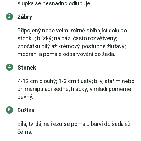
slupka se nesnadno odlupuje.
Žábry
Připojený nebo velmi mírně sbíhající dolů po
stonku; blízký; na bázi často rozvětvený;
zpočátku bílý až krémový, postupně žlutavý;
modrání a pomalé odbarvování do šeda.
Stonek
4-12 cm dlouhý; 1-3 cm tlustý; bílý, stářím nebo
při manipulaci šedne; hladký; v mládí poměrně
pevný.
Dužina
Bílá; tvrdá; na řezu se pomalu barví do šeda až
černa.