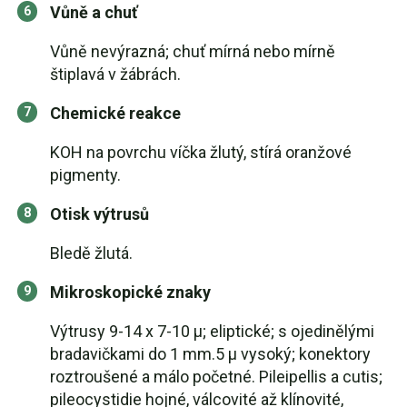
Vůně a chuť
Vůně nevýrazná; chuť mírná nebo mírně
štiplavá v žábrách.
Chemické reakce
KOH na povrchu víčka žlutý, stírá oranžové
pigmenty.
Otisk výtrusů
Bledě žlutá.
Mikroskopické znaky
Výtrusy 9-14 x 7-10 µ; eliptické; s ojedinělými
bradavičkami do 1 mm.5 µ vysoký; konektory
roztroušené a málo početné. Pileipellis a cutis;
pileocystidie hojné, válcovité až klínovité,