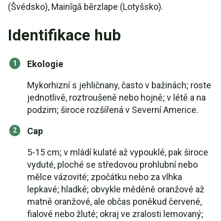
(Švédsko), Mainīgā bērzlape (Lotyšsko).
Identifikace hub
Ekologie
Mykorhizní s jehličnany, často v bažinách; roste
jednotlivě, roztroušeně nebo hojně; v létě a na
podzim; široce rozšířená v Severní Americe.
Cap
5-15 cm; v mládí kulaté až vypouklé, pak široce
vyduté, ploché se středovou prohlubní nebo
mělce vázovité; zpočátku nebo za vlhka
lepkavé; hladké; obvykle měděně oranžové až
matně oranžové, ale občas poněkud červené,
fialové nebo žluté; okraj ve zralosti lemovaný;