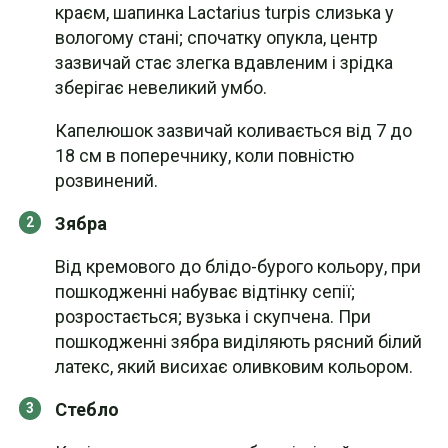
краєм, шапинка Lactarius turpis слизька у
вологому стані; спочатку опукла, центр
зазвичай стає злегка вдавленим і зрідка
зберігає невеликий умбо.
Капелюшок зазвичай коливається від 7 до
18 см в поперечнику, коли повністю
розвинений.
Зябра
Від кремового до блідо-бурого кольору, при
пошкодженні набуває відтінку сепії;
розростається; вузька і скупчена. При
пошкодженні зябра виділяють рясний білий
латекс, який висихає оливковим кольором.
Стебло