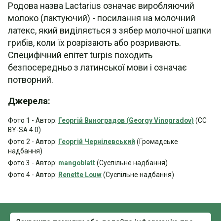
Родова назва Lactarius означає виробляючий
молоко (лактуючий) - посилання на молочний
латекс, який виділяється з зябер молочної шапки
грибів, коли їх розрізають або розривають.
Специфічний епітет turpis походить
безпосередньо з латинської мови і означає
потворний.
Джерела:
Фото 1 - Автор:
Георгій Виноградов (Georgy Vinogradov)
(CC
BY-SA 4.0)
Фото 2 - Автор:
Георгій Чернілевський
(Громадське
надбання)
Фото 3 - Автор:
mangoblatt
(Суспільне надбання)
Фото 4 - Автор:
Renette Louw
(Суспільне надбання)