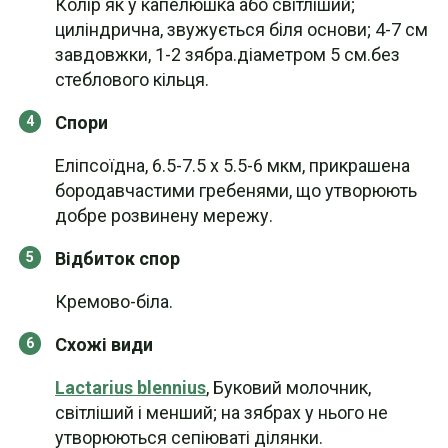
Колір як у капелюшка або світліший;
циліндрична, звужується біля основи; 4-7 см
завдовжки, 1-2 зябра.діаметром 5 см.без
стеблового кільця.
Спори
Еліпсоїдна, 6.5-7.5 x 5.5-6 мкм, прикрашена
бородавчастими гребенями, що утворюють
добре розвинену мережу.
Відбиток спор
Кремово-біла.
Схожі види
Lactarius blennius
, Буковий молочник,
світліший і менший; на зябрах у нього не
утворюються сепіюваті ділянки.