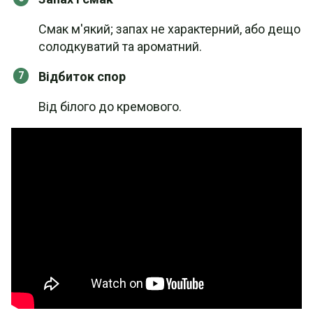
Смак м'який; запах не характерний, або дещо
солодкуватий та ароматний.
Відбиток спор
Від білого до кремового.