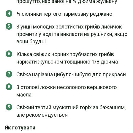
прошутто, нарізаної на ¼ дюйма жульєну
¼ склянки тертого пармезану реджано
3 унції молодих золотистих грибів лисичок
промити у воді та викласти на рушники, якщо
вони брудні
Кілька свіжих чорних трубчастих грибів
нарізати жульєном товщиною 1/8 дюйма
Свіжа нарізана цибуля-цибуля для прикраси
3 столові ложки несолоного вершкового
масла
Свіжий тертий мускатний горіх за бажанням,
але рекомендується
Як готувати