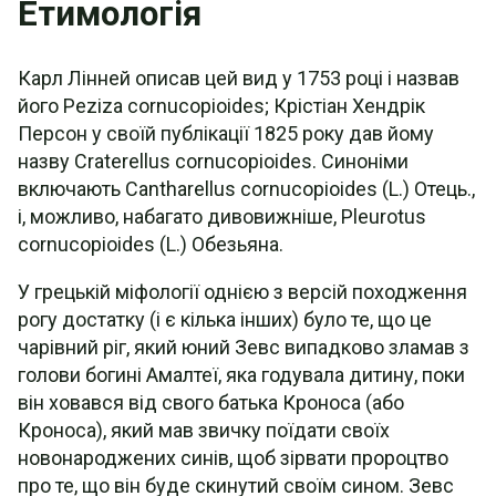
Етимологія
Карл Лінней описав цей вид у 1753 році і назвав
його Peziza cornucopioides; Крістіан Хендрік
Персон у своїй публікації 1825 року дав йому
назву Craterellus cornucopioides. Синоніми
включають Cantharellus cornucopioides (L.) Отець.,
і, можливо, набагато дивовижніше, Pleurotus
cornucopioides (L.) Обезьяна.
У грецькій міфології однією з версій походження
рогу достатку (і є кілька інших) було те, що це
чарівний ріг, який юний Зевс випадково зламав з
голови богині Амалтеї, яка годувала дитину, поки
він ховався від свого батька Кроноса (або
Кроноса), який мав звичку поїдати своїх
новонароджених синів, щоб зірвати пророцтво
про те, що він буде скинутий своїм сином. Зевс