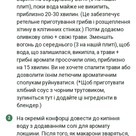
плиті), поки вода майже не википить,
приблизно 20-30 хвилин. (Це забезпечує
ретельне приготування грибів і розщеплення
хітину в клітинних стінках.) Потім додаємо
оливкову олію + свіжі трави. Зменшіть
вогонь до середнього (3 на нашій плиті), щоб
вода, що залишилася, википіла, а трави +
грибні аромати просочили олію, приблизно
на 15 хвилин. Ви не хочете спалити трави або
дозволити їхнім летючим ароматичним
сполукам руйнуватися. (*Щоб приготувати
хлібний соус з чорним трутовиком,
зупиніться тут і додайте ці інгредієнти в
блендер.)
На окремій конфорці довести до кипіння
воду з додаванням солі для аромату
локшини. Після того, як макарони зваряться,