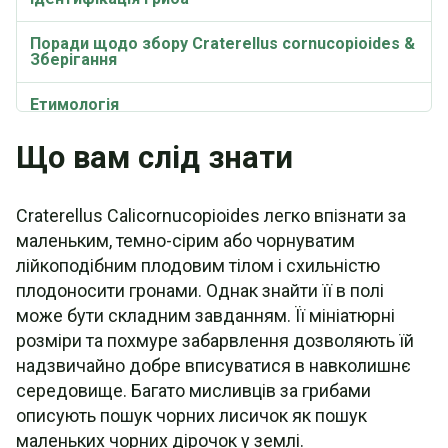
Поради щодо збору Craterellus cornucopioides &
Зберігання
Етимологія
Що вам слід знати
Craterellus cornucopioides Кулінарні поради
Рецепт: Чорні трубки в заварному кремі
Craterellus Calicornucopioides легко впізнати за
маленьким, темно-сірим або чорнуватим
Рецепт: Просте соте з труби
лійкоподібним плодовим тілом і схильністю
Рецепт: Карбонара з лисичок та чорного гриба
плодоносити гронами. Однак знайти її в полі
може бути складним завданням. Її мініатюрні
Рецепт: Лосось з соусом "Трубач
розміри та похмуре забарвлення дозволяють їй
надзвичайно добре вписуватися в навколишнє
Рецепт: Намазка з дикорослих чорних
середовище. Багато мисливців за грибами
трубчастих грибів
описують пошук чорних лисичок як пошук
Рецепт: Паста з чорних трубчастих грибів
маленьких чорних дірочок у землі.