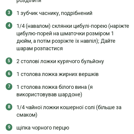
розділити
1 зубчик часнику, подрібнений
1/4 (навалом) склянки цибулі-порею (наріжте
цибулю-порей на шматочки розміром 1
дюйм, а потім розріжте їх навпіл); Дайте
шарам розпастися
2 столові ложки курячого бульйону
1 столова ложка жирних вершків
1 столова ложка білого вина (я
використовував шардоне)
1/4 чайної ложки кошерної солі (більше за
смаком)
щіпка чорного перцю