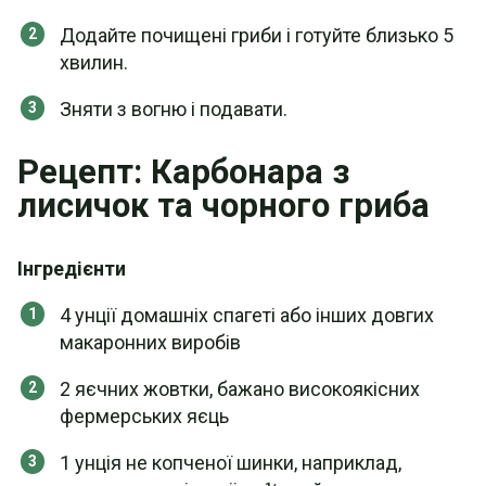
Додайте почищені гриби і готуйте близько 5
хвилин.
Зняти з вогню і подавати.
Рецепт: Карбонара з
лисичок та чорного гриба
Інгредієнти
4 унції домашніх спагеті або інших довгих
макаронних виробів
2 яєчних жовтки, бажано високоякісних
фермерських яєць
1 унція не копченої шинки, наприклад,