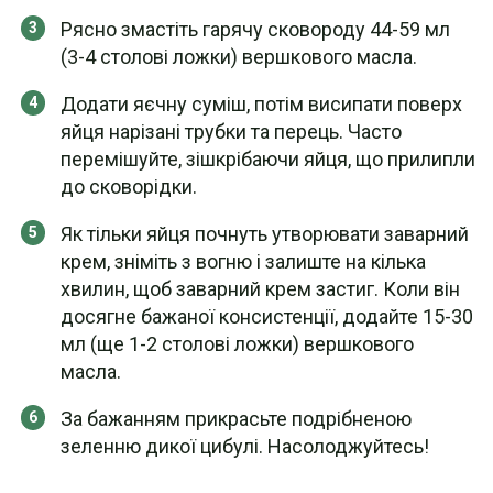
Рясно змастіть гарячу сковороду 44-59 мл
(3-4 столові ложки) вершкового масла.
Додати яєчну суміш, потім висипати поверх
яйця нарізані трубки та перець. Часто
перемішуйте, зішкрібаючи яйця, що прилипли
до сковорідки.
Як тільки яйця почнуть утворювати заварний
крем, зніміть з вогню і залиште на кілька
хвилин, щоб заварний крем застиг. Коли він
досягне бажаної консистенції, додайте 15-30
мл (ще 1-2 столові ложки) вершкового
масла.
За бажанням прикрасьте подрібненою
зеленню дикої цибулі. Насолоджуйтесь!