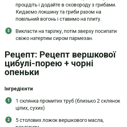
процідіть і додайте в сковороду з грибами.
Кидаємо локшину та гриби разом на
повільний вогонь і ставимо на плиту.
Викласти на тарілку, потім зверху посипати
свіжо натертим сиром пармезан.
Рецепт: Рецепт вершкової
цибулі-порею + чорні
опеньки
Інгредієнти
1 склянка промитих труб (близько 2 склянок
цілих, сухих)
5 столових ложок вершкового масла,