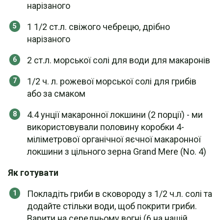
нарізаного
1 1/2 ст.л. свіжого чебрецю, дрібно
нарізаного
2 ст.л. морської солі для води для макаронів
1/2 ч. л. рожевої морської солі для грибів
або за смаком
4.4 унції макаронної локшини (2 порції) - ми
використовували половину коробки 4-
міліметрової органічної яєчної макаронної
локшини з цільного зерна Grand Mere (No. 4)
Як готувати
Покладіть гриби в сковороду з 1/2 ч.л. солі та
додайте стільки води, щоб покрити гриби.
Варити на середньому вогні (6 на нашій