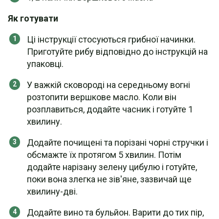
Як готувати
Ці інструкції стосуються грибної начинки.
Приготуйте рибу відповідно до інструкцій на
упаковці.
У важкій сковороді на середньому вогні
розтопити вершкове масло. Коли він
розплавиться, додайте часник і готуйте 1
хвилину.
Додайте почищені та порізані чорні стручки і
обсмажте їх протягом 5 хвилин. Потім
додайте нарізану зелену цибулю і готуйте,
поки вона злегка не зів'яне, зазвичай ще
хвилину-дві.
Додайте вино та бульйон. Варити до тих пір,