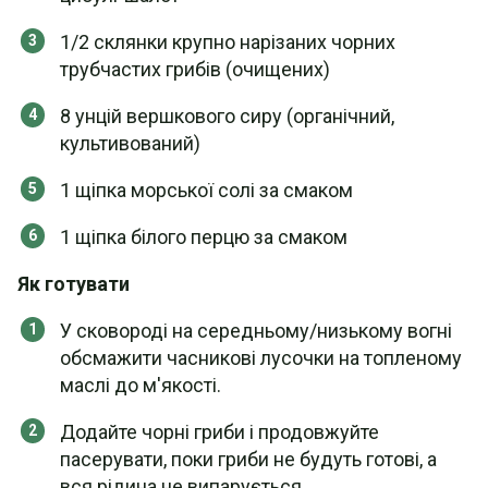
1/2 склянки крупно нарізаних чорних
трубчастих грибів (очищених)
8 унцій вершкового сиру (органічний,
культивований)
1 щіпка морської солі за смаком
1 щіпка білого перцю за смаком
Як готувати
У сковороді на середньому/низькому вогні
обсмажити часникові лусочки на топленому
маслі до м'якості.
Додайте чорні гриби і продовжуйте
пасерувати, поки гриби не будуть готові, а
вся рідина не випарується.