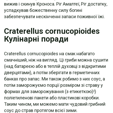
вижив і скинув Кроноса. Ріг Амалтеї, Ріг достатку,
успадкував божественну силу богині
забезпечувати нескінченні запаси поживної їжі.
Craterellus cornucopioides
Кулінарні поради
Craterellus cornucopioides на смак набагато
смачніший, ніж на вигляд. Ці гриби можна сушити
(над батареєю або в теплій духовці з відкритими
дверцятами), а потім зберігати в герметичних
банках про запас. Ми також робимо з них соус, а
потім заморожуємо порції розміром зі страву у
формах для заморожування (з етикеткою)!)
поліетиленові пакети або пластикові коробки.
Таким чином, ми можемо мати чудовий грибний
соус до страв протягом всієї зими.