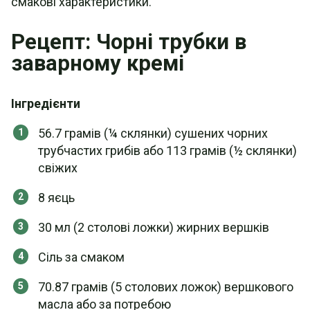
смакові характеристики.
Рецепт: Чорні трубки в
заварному кремі
Інгредієнти
56.7 грамів (¼ склянки) сушених чорних
трубчастих грибів або 113 грамів (½ склянки)
свіжих
8 яєць
30 мл (2 столові ложки) жирних вершків
Сіль за смаком
70.87 грамів (5 столових ложок) вершкового
масла або за потребою