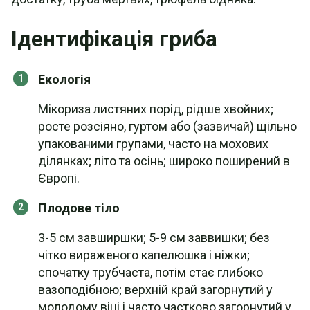
Ідентифікація гриба
Екологія
Мікориза листяних порід, рідше хвойних;
росте розсіяно, гуртом або (зазвичай) щільно
упакованими групами, часто на мохових
ділянках; літо та осінь; широко поширений в
Європі.
Плодове тіло
3-5 см завширшки; 5-9 см заввишки; без
чітко вираженого капелюшка і ніжки;
спочатку трубчаста, потім стає глибоко
вазоподібною; верхній край загорнутий у
молодому віці і часто частково загорнутий у