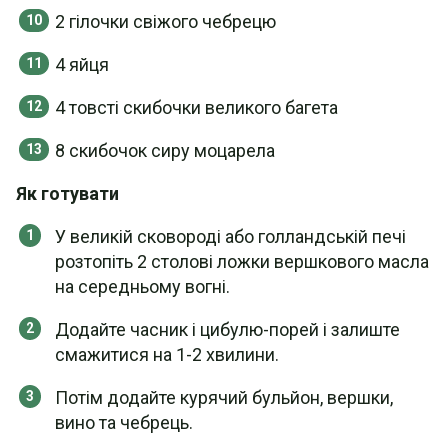
2 гілочки свіжого чебрецю
4 яйця
4 товсті скибочки великого багета
8 скибочок сиру моцарела
Як готувати
У великій сковороді або голландській печі
розтопіть 2 столові ложки вершкового масла
на середньому вогні.
Додайте часник і цибулю-порей і залиште
смажитися на 1-2 хвилини.
Потім додайте курячий бульйон, вершки,
вино та чебрець.