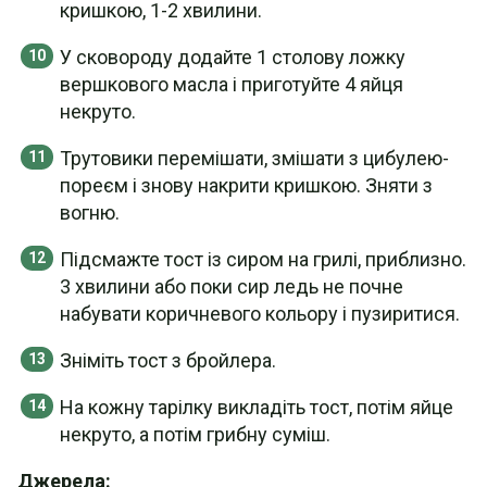
кришкою, 1-2 хвилини.
У сковороду додайте 1 столову ложку
вершкового масла і приготуйте 4 яйця
некруто.
Трутовики перемішати, змішати з цибулею-
пореєм і знову накрити кришкою. Зняти з
вогню.
Підсмажте тост із сиром на грилі, приблизно.
3 хвилини або поки сир ледь не почне
набувати коричневого кольору і пузиритися.
Зніміть тост з бройлера.
На кожну тарілку викладіть тост, потім яйце
некруто, а потім грибну суміш.
Джерела: