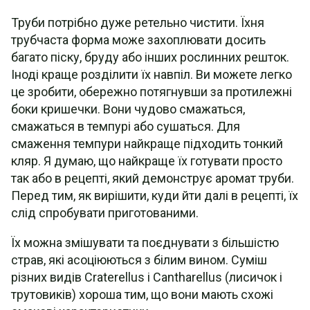
Труби потрібно дуже ретельно чистити. Їхня
трубчаста форма може захоплювати досить
багато піску, бруду або інших рослинних решток.
Іноді краще розділити їх навпіл. Ви можете легко
це зробити, обережно потягнувши за протилежні
боки кришечки. Вони чудово смажаться,
смажаться в темпурі або сушаться. Для
смаження темпури найкраще підходить тонкий
кляр. Я думаю, що найкраще їх готувати просто
так або в рецепті, який демонструє аромат труби.
Перед тим, як вирішити, куди йти далі в рецепті, їх
слід спробувати приготованими.
Їх можна змішувати та поєднувати з більшістю
страв, які асоціюються з білим вином. Суміш
різних видів Craterellus і Cantharellus (лисичок і
трутовиків) хороша тим, що вони мають схожі