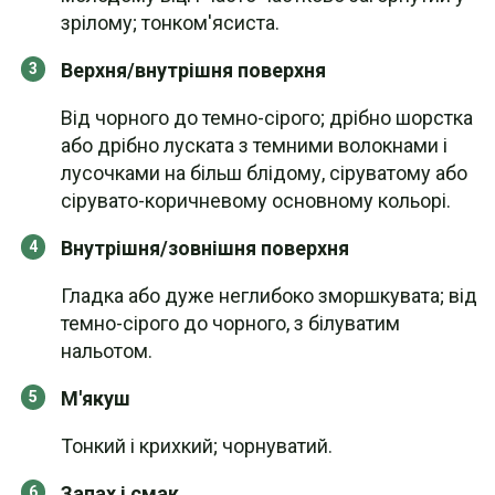
зрілому; тонком'ясиста.
Верхня/внутрішня поверхня
Від чорного до темно-сірого; дрібно шорстка
або дрібно луската з темними волокнами і
лусочками на більш блідому, сіруватому або
сірувато-коричневому основному кольорі.
Внутрішня/зовнішня поверхня
Гладка або дуже неглибоко зморшкувата; від
темно-сірого до чорного, з білуватим
нальотом.
М'якуш
Тонкий і крихкий; чорнуватий.
Запах і смак