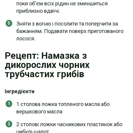
поки об'єм всіх рідин не зменшиться
приблизно вдвічі.
Зняти з вогню і посолити та поперчити за
бажанням. Подавати поверх приготованого
лосося.
Рецепт: Намазка з
дикорослих чорних
трубчастих грибів
Інгредієнти
1 столова ложка топленого масла або
вершкового масла
2 столові ложки часникових пластинок або
цибулі-шалот