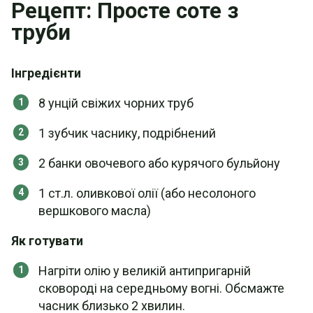
Рецепт: Просте соте з
труби
Інгредієнти
8 унцій свіжих чорних труб
1 зубчик часнику, подрібнений
2 банки овочевого або курячого бульйону
1 ст.л. оливкової олії (або несолоного
вершкового масла)
Як готувати
Нагріти олію у великій антипригарній
сковороді на середньому вогні. Обсмажте
часник близько 2 хвилин.