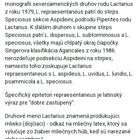
monografii severoamerických druhov rodu Lactarius
z roku 1979, L. repraesentaneus patrí do stirps
Speciosus sekcie Aspideini, podrodu Piperites rodu
Lactarius. K ďalším druhom v skupine stirps
Speciosus patrí L. dispersus, L. subtorminosus a L.
speciosus, všetky majú chlpatý okraj čiapočky.
Singerova klasifikácia Agaricales z roku 1986
nerozdeľuje podsekciu Aspideini na stirpes,
namiesto toho zoskupuje Lactarius
repraesentaneus s L. aspideus, L. uvidus, L. luridis, L.
psammicola a L. speciosus.
Špecifický epiteton repraesentaneus je latinský
výraz pre "dobre zastúpený".
Druhové meno Lactarius znamená produkujúci
mlieko (dojčiaci) - odkaz na mliečny latex, ktorý sa
vylučuje zo žiabier mliečnych húb, keď sú narezané