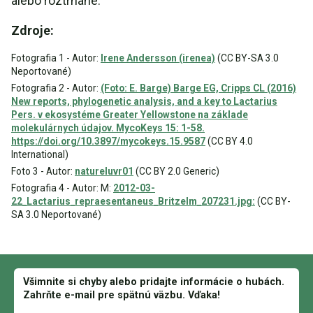
alebo roztrhané.
Zdroje:
Fotografia 1 - Autor:
Irene Andersson (irenea)
(CC BY-SA 3.0
Neportované)
Fotografia 2 - Autor:
(Foto: E. Barge) Barge EG, Cripps CL (2016)
New reports, phylogenetic analysis, and a key to Lactarius
Pers. v ekosystéme Greater Yellowstone na základe
molekulárnych údajov. MycoKeys 15: 1-58.
https://doi.org/10.3897/mycokeys.15.9587
(CC BY 4.0
International)
Foto 3 - Autor:
natureluvr01
(CC BY 2.0 Generic)
Fotografia 4 - Autor: M:
2012-03-
22_Lactarius_repraesentaneus_Britzelm_207231.jpg:
(CC BY-
SA 3.0 Neportované)