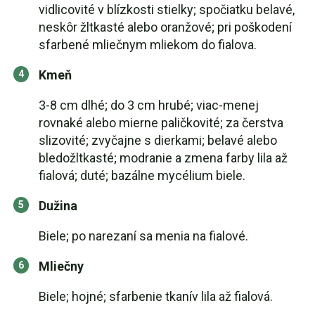
vidlicovité v blízkosti stielky; spočiatku belavé,
neskôr žltkasté alebo oranžové; pri poškodení
sfarbené mliečnym mliekom do fialova.
Kmeň
3-8 cm dlhé; do 3 cm hrubé; viac-menej
rovnaké alebo mierne paličkovité; za čerstva
slizovité; zvyčajne s dierkami; belavé alebo
bledožltkasté; modranie a zmena farby lila až
fialová; duté; bazálne mycélium biele.
Dužina
Biele; po narezaní sa menia na fialové.
Mliečny
Biele; hojné; sfarbenie tkanív lila až fialová.