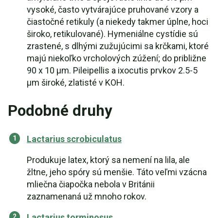
vysoké, často vytvárajúce pruhované vzory a
čiastočné retikuly (a niekedy takmer úplne, hoci
široko, retikulované). Hymeniálne cystídie sú
zrastené, s dlhými zužujúcimi sa krčkami, ktoré
majú niekoľko vrcholových zúžení; do približne
90 x 10 µm. Pileipellis a ixocutis prvkov 2.5-5
µm široké, zlatisté v KOH.
Podobné druhy
Lactarius scrobiculatus
Produkuje latex, ktorý sa nemení na lila, ale
žltne, jeho spóry sú menšie. Táto veľmi vzácna
mliečna čiapočka nebola v Británii
zaznamenaná už mnoho rokov.
Lactarius torminosus