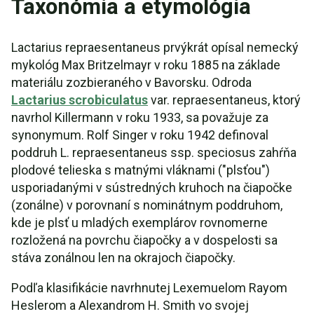
Taxonómia a etymológia
Lactarius repraesentaneus prvýkrát opísal nemecký
mykológ Max Britzelmayr v roku 1885 na základe
materiálu zozbieraného v Bavorsku. Odroda
Lactarius scrobiculatus
var. repraesentaneus, ktorý
navrhol Killermann v roku 1933, sa považuje za
synonymum. Rolf Singer v roku 1942 definoval
poddruh L. repraesentaneus ssp. speciosus zahŕňa
plodové telieska s matnými vláknami ("plsťou")
usporiadanými v sústredných kruhoch na čiapočke
(zonálne) v porovnaní s nominátnym poddruhom,
kde je plsť u mladých exemplárov rovnomerne
rozložená na povrchu čiapočky a v dospelosti sa
stáva zonálnou len na okrajoch čiapočky.
Podľa klasifikácie navrhnutej Lexemuelom Rayom
Heslerom a Alexandrom H. Smith vo svojej