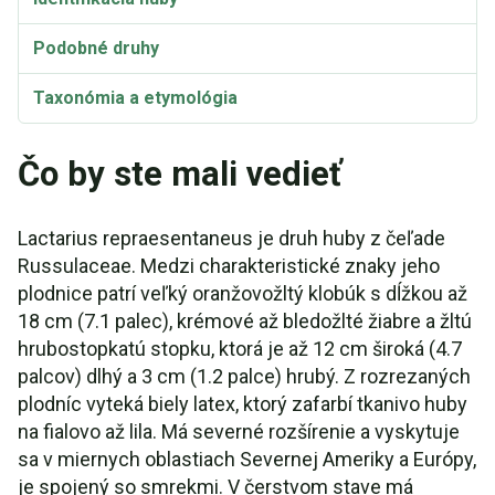
Podobné druhy
Taxonómia a etymológia
Čo by ste mali vedieť
Lactarius repraesentaneus je druh huby z čeľade
Russulaceae. Medzi charakteristické znaky jeho
plodnice patrí veľký oranžovožltý klobúk s dĺžkou až
18 cm (7.1 palec), krémové až bledožlté žiabre a žltú
hrubostopkatú stopku, ktorá je až 12 cm široká (4.7
palcov) dlhý a 3 cm (1.2 palce) hrubý. Z rozrezaných
plodníc vyteká biely latex, ktorý zafarbí tkanivo huby
na fialovo až lila. Má severné rozšírenie a vyskytuje
sa v miernych oblastiach Severnej Ameriky a Európy,
je spojený so smrekmi. V čerstvom stave má