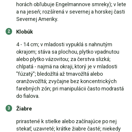
horách obľubuje Engelmannove smreky); v lete
a na jeseň; rozšírená v severnej a horskej časti
Severnej Ameriky.
Klobúk
4 - 14 cm; v mladosti vypuklá s nahnutým
okrajom; stáva sa plochou, plytko vpadnutou
alebo plytko vázovitou; za čerstva slizká;
chlpatá - najmä na okraji, ktorý je v mladosti
"fúzatý"; bledožltá až tmavožltá alebo
oranžovožltá; zvyčajne bez koncentrických
farebných zón; pri manipulácii často modrastá
do fialova.
Žiabre
prirastené k stielke alebo začínajúce po nej
stekať; uzavreté; krátke žiabre časté; niekedy