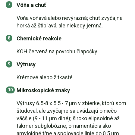
Vôňa a chuť
Vôňa voňavá alebo nevýrazná; chuť zvyčajne
horká až štipľavá, ale niekedy jemná.
Chemické reakcie
KOH červená na povrchu čiapočky.
Výtrusy
Krémové alebo žltkasté.
Mikroskopické znaky
Výtrusy 6.5-8 x 5.5 - 7 µm v zbierke, ktorú som
študoval, ale zvyčajne sa uvádzajú o niečo
väčšie (9 - 11 µm dlhé); široko elipsoidné až
takmer subglobózne; ornamentácia ako
amyloidné tŕne a spojovacie línie do 0.5 µm