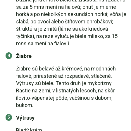
sa za 5 mns mení na fialovú; chuť je mierne
horká a po niekoľkých sekundách horká; vôňa je
slabá, po ovocí alebo štítovom chrobákovi;
štruktúra je zrnitá (láme sa ako kriedová
tyčinka), na reze vylučuje biele mlieko, za 15
mns sa mení na fialovú.
Žiabre
Žiabre sú belavé až krémové, na modrinách
fialové, prirastené až rozpadavé, stlačené.
Výtrusy sú biele. Tento druh je mykorízny.
Rastie na zemi, v listnatých lesoch, na skôr
ílovito-vápenatej pôde, väčšinou s dubom,
bukom.
Výtrusy
Bledý krém.