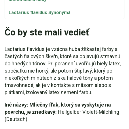
Lactarius flavidus Synonymá
Čo by ste mali vedieť
Lactarius flavidus je vzácna huba žltkastej farby a
častých fialových škvŕn, ktoré sa objavujú stmavnú
do hnedých tónov. Pri poranení uvoľňujú biely latex,
spočiatku nie horký, ale potom štipľavý, ktorý po
niekoľkých minútach získa fialové tóny a potom
tmavohnedé, ak je v kontakte s mäsom alebo s
plátkami, izolovaný latex nemení farbu.
Iné názvy: Mliečny fľak, ktorý sa vyskytuje na
povrchu, je zriedkavý:
Hellgelber Violett-Milchling
(Deutsch).