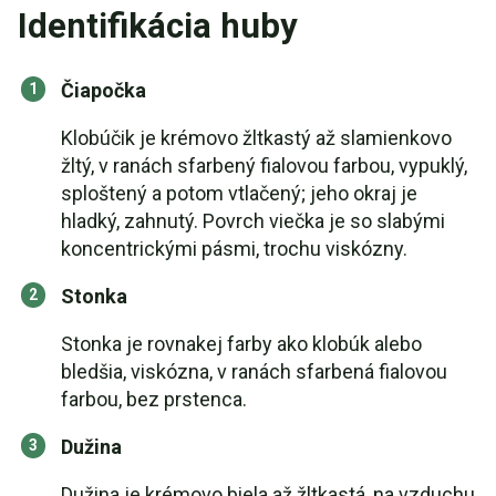
Identifikácia huby
Čiapočka
Klobúčik je krémovo žltkastý až slamienkovo
žltý, v ranách sfarbený fialovou farbou, vypuklý,
sploštený a potom vtlačený; jeho okraj je
hladký, zahnutý. Povrch viečka je so slabými
koncentrickými pásmi, trochu viskózny.
Stonka
Stonka je rovnakej farby ako klobúk alebo
bledšia, viskózna, v ranách sfarbená fialovou
farbou, bez prstenca.
Dužina
Dužina je krémovo biela až žltkastá, na vzduchu