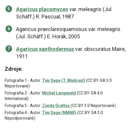
Agaricus placomyces
var. meleagris (Jul.
Schäff.) R. Pascual, 1987
Agaricus praeclaresquamosus var. meleagris
(Jul. Schäff.) E. Horák, 2005
Agaricus xanthodermus
var. obscuratus Maire,
1911
Zdroje:
Fotografia 1 - Autor:
Tim Sage (T. Múdrosť)
(CC BY-SA 3.0
Neportované)
Fotografia 2 - Autor:
Michel Langeveld
(CC BY-SA 4.0
International)
Fotografia 3 - Autor:
Zonda Grattus
(CC BY 3.0 Neportované)
Fotografia 4 - Autor:
Tim Sage (NMNR)
(CC BY-SA 3.0
Nepodporované)