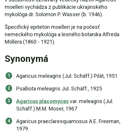
moelleri vychádza z publikácie ukrajinského
mykológa dr. Solomon P. Wasser (b. 1946).
Špecifický epiteton moelleri je na počesť
nemeckého mykológa a lesného botanika Alfreda
Möllera (1860 - 1921).
Synonymá
Agaricus meleagris (Jul. Schäff.) Pilát, 1951
Psalliota meleagris Jul. Schäff., 1925
Agaricus placomyces
var. meleagris (Jul.
Schäff.) M.M. Moser, 1967
Agaricus praeclaresquamosus A.E. Freeman,
1979