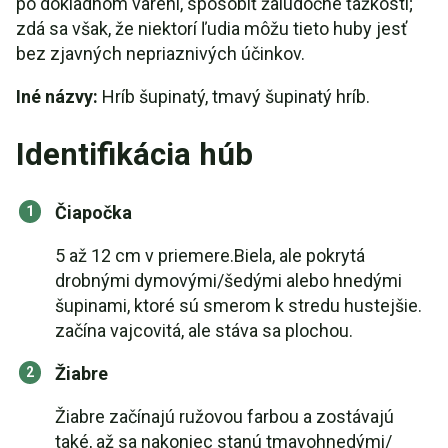
po dôkladnom varení, spôsobiť žalúdočné ťažkosti;
zdá sa však, že niektorí ľudia môžu tieto huby jesť
bez zjavných nepriaznivých účinkov.
Iné názvy:
Hríb šupinatý, tmavý šupinatý hríb.
Identifikácia húb
Čiapočka
5 až 12 cm v priemere.Biela, ale pokrytá
drobnými dymovými/šedými alebo hnedými
šupinami, ktoré sú smerom k stredu hustejšie.
začína vajcovitá, ale stáva sa plochou.
Žiabre
Žiabre začínajú ružovou farbou a zostávajú
také, až sa nakoniec stanú tmavohnedými/