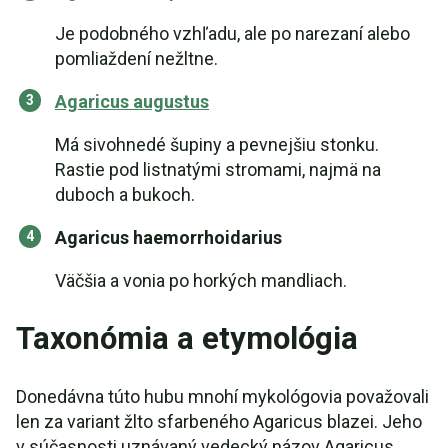
Je podobného vzhľadu, ale po narezaní alebo
pomliaždení nežltne.
Agaricus augustus
Má sivohnedé šupiny a pevnejšiu stonku.
Rastie pod listnatými stromami, najmä na
duboch a bukoch.
Agaricus haemorrhoidarius
Väčšia a vonia po horkých mandliach.
Taxonómia a etymológia
Donedávna túto hubu mnohí mykológovia považovali
len za variant žlto sfarbeného Agaricus blazei. Jeho
v súčasnosti uznávaný vedecký názov Agaricus