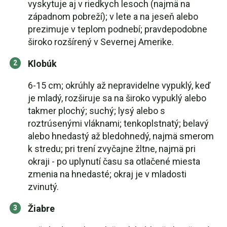
vyskytuje aj v riedkych lesoch (najmä na
západnom pobreží); v lete a na jeseň alebo
prezimuje v teplom podnebí; pravdepodobne
široko rozšírený v Severnej Amerike.
Klobúk
6-15 cm; okrúhly až nepravidelne vypuklý, keď
je mladý, rozširuje sa na široko vypuklý alebo
takmer plochý; suchý; lysý alebo s
roztrúsenými vláknami; tenkoplstnatý; belavý
alebo hnedastý až bledohnedý, najmä smerom
k stredu; pri trení zvyčajne žltne, najmä pri
okraji - po uplynutí času sa otlačené miesta
zmenia na hnedasté; okraj je v mladosti
zvinutý.
Žiabre