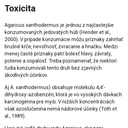
Toxicita
Agaricus xanthodermus je jednou z najčastejšie
konzumovaných jedovatých húb (Hender et al.,
2000). V prípade konzumácie môžu príznaky zahŕňať
brušné kŕče, nevoľnosť, zvracanie a hnačku. Medzi
menej časté príznaky patrí bolesť hlavy, závraty,
potenie a ospalosť. Treba poznamenať, že niektorí
ľudia konzumovali tento druh bez zjavných
škodlivých účinkov.
Aj A. xanthodermus) obsahuje molekulu 4,4′-
dihydroxy-azobenzén, ktorá je vo vysokých dávkach
karcinogénna pre myši. V nižších koncentráciách
však azoslúčenina nemá nádorové účinky (Toth et
al., 1989).