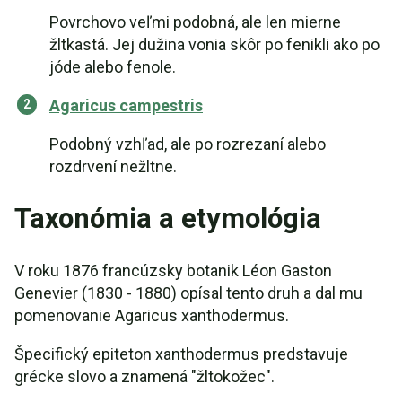
Povrchovo veľmi podobná, ale len mierne
žltkastá. Jej dužina vonia skôr po fenikli ako po
jóde alebo fenole.
Agaricus campestris
Podobný vzhľad, ale po rozrezaní alebo
rozdrvení nežltne.
Taxonómia a etymológia
V roku 1876 francúzsky botanik Léon Gaston
Genevier (1830 - 1880) opísal tento druh a dal mu
pomenovanie Agaricus xanthodermus.
Špecifický epiteton xanthodermus predstavuje
grécke slovo a znamená "žltokožec".