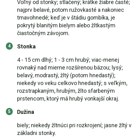
Voľný od stonky; stlačený; krátke žiabre časté;
najprv belavé, potom ružovkasté a nakoniec
tmavohnedé; keď je v štádiu gombíka, je
pokrytý blanitým bielym alebo žltkastým
čiastočným závojom.
Stonka
4 - 15 cm dlhý; 1 - 3 cm hrubý; viac-menej
rovnaký nad mierne rozšírenou bázou; lysý;
belavý, modrastý, žltý (potom hnedastý);
niekedy vo veku celkovo hnedastý; s veľkým,
rozstrapkaným, hrubým, žlto sfarbeným
prstencom, ktorý má hrubý vonkajší okraj.
Dužina
biely; niekedy žltnúci pri rozkrojení; jasne žltý v
základni stonky.