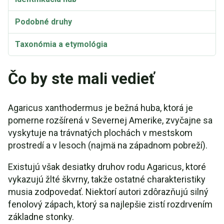
Podobné druhy
Taxonómia a etymológia
Toxicita
Čo by ste mali vedieť
Synonymá
Agaricus xanthodermus je bežná huba, ktorá je
pomerne rozšírená v Severnej Amerike, zvyčajne sa
vyskytuje na trávnatých plochách v mestskom
prostredí a v lesoch (najmä na západnom pobreží).
Existujú však desiatky druhov rodu Agaricus, ktoré
vykazujú žlté škvrny, takže ostatné charakteristiky
musia zodpovedať. Niektorí autori zdôrazňujú silný
fenolový zápach, ktorý sa najlepšie zistí rozdrvením
základne stonky.