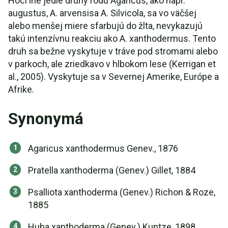
Hoci iné jedlé druhy rodu Agaricus, ako napr.
augustus, A. arvensisa A. Silvicola, sa vo väčšej
alebo menšej miere sfarbujú do žlta, nevykazujú
takú intenzívnu reakciu ako A. xanthodermus. Tento
druh sa bežne vyskytuje v tráve pod stromami alebo
v parkoch, ale zriedkavo v hlbokom lese (Kerrigan et
al., 2005). Vyskytuje sa v Severnej Amerike, Európe a
Afrike.
Synonymá
Agaricus xanthodermus Genev., 1876
Pratella xanthoderma (Genev.) Gillet, 1884
Psalliota xanthoderma (Genev.) Richon & Roze,
1885
Huba xanthoderma (Genev.) Kuntze, 1898