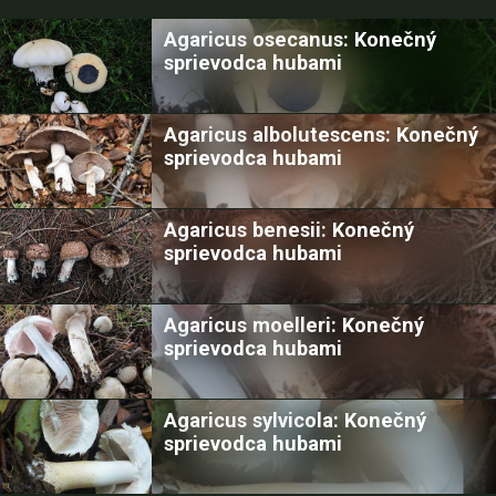
Agaricus osecanus: Konečný
sprievodca hubami
Agaricus albolutescens: Konečný
sprievodca hubami
Agaricus benesii: Konečný
sprievodca hubami
Agaricus moelleri: Konečný
sprievodca hubami
Agaricus sylvicola: Konečný
sprievodca hubami