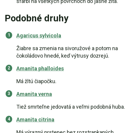
sfarbí na všetkých povrchoch do jasne žlta.
Podobné druhy
Agaricus sylvicola
Žiabre sa zmenia na sivoružové a potom na
čokoládovo hnedé, keď výtrusy dozrejú.
Amanita phalloides
Má žltú čiapočku.
Amanita verna
Tiež smrteľne jedovatá a veľmi podobná huba.
Amanita citrina
Má výrazný prstenec bez rozstrapkaných