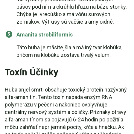
pásov pod ním a okrúhlu hľuzu na báze stonky.
Chýba jej vrecúško a má vôňu surových
zemiakov. Výtrusy sú väčšie a amyloidné.
Amanita strobiliformis
Táto huba je mäsitejšia a má iný tvar klobúka,
pričom na klobúku zostáva trvalý velum.
Toxín Účinky
Huba anjel smrti obsahuje toxický proteín nazývaný
alfa-amanitín. Tento toxín napáda enzým RNA
polymerázu v pečeni a nakoniec ovplyvňuje
centrálny nervový systém a obličky. Príznaky otravy
alfa-amanitínom sa objavujú 6-24 hodín po požití a
môžu zahŕňať nepríjemné pocity, kŕče a hnačku. Ak