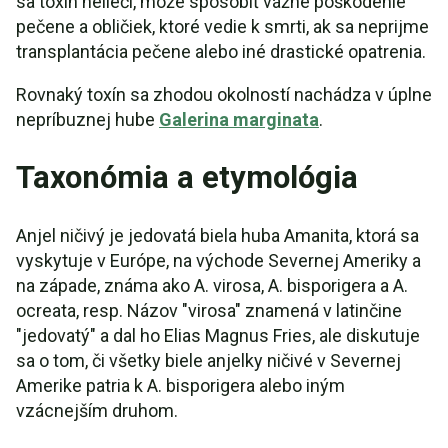
sa toxín nelieči, môže spôsobiť vážne poškodenie
pečene a obličiek, ktoré vedie k smrti, ak sa neprijme
transplantácia pečene alebo iné drastické opatrenia.
Rovnaký toxín sa zhodou okolností nachádza v úplne
nepríbuznej hube
Galerina marginata
.
Taxonómia a etymológia
Anjel ničivý je jedovatá biela huba Amanita, ktorá sa
vyskytuje v Európe, na východe Severnej Ameriky a
na západe, známa ako A. virosa, A. bisporigera a A.
ocreata, resp. Názov "virosa" znamená v latinčine
"jedovatý" a dal ho Elias Magnus Fries, ale diskutuje
sa o tom, či všetky biele anjelky ničivé v Severnej
Amerike patria k A. bisporigera alebo iným
vzácnejším druhom.