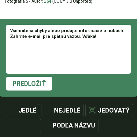
Fotografia 5 - Autor:
Σ64
(CC BY 3.0 Unported)
PREDLOŽIŤ
JEDLÉ
NEJEDLÉ
JEDOVATÝ
PODĽA NÁZVU