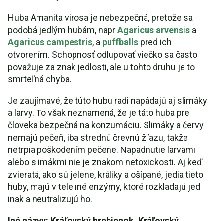
Huba Amanita virosa je nebezpečná, pretože sa
podobá jedlým hubám, napr
Agaricus arvensis
a
Agaricus campestris
, a
puffballs
pred ich
otvorením. Schopnosť odlupovať viečko sa často
považuje za znak jedlosti, ale u tohto druhu je to
smrteľná chyba.
Je zaujímavé, že túto hubu radi napádajú aj slimáky
a larvy. To však neznamená, že je táto huba pre
človeka bezpečná na konzumáciu. Slimáky a červy
nemajú pečeň, iba strednú črevnú žľazu, takže
netrpia poškodením pečene. Napadnutie larvami
alebo slimákmi nie je znakom netoxickosti. Aj keď
zvieratá, ako sú jelene, králiky a ošípané, jedia tieto
huby, majú v tele iné enzýmy, ktoré rozkladajú jed
inak a neutralizujú ho.
Iné názvy: Kráľovský hrebienok, Kráľovský