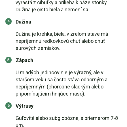
vyrastá z cibuľky a prilieha k báze stonky.
Dužina je čisto biela a nemení sa.
Dužina
Dužina je krehká, biela, v zrelom stave má
nepríjemnú reďkovkovú chuť alebo chuť
surových zemiakov.
Zápach
U mladých jedincov nie je výrazný, ale v
staršom veku sa často stáva odporným a
nepríjemným (chorobne sladkým alebo
pripomínajúcim hnijúce mäso).
Výtrusy
Guľovité alebo subglobózne, s priemerom 7-8
μm.