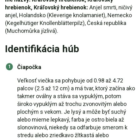
hrebienok, Kráľovský hrebienok:
Anjel smrti, ničivý
anjel, Holandsko (Kleverige knolamaniet), Nemecko
(Kegelhütiger Knollenblätterpilz), Česká republika
(Muchomůrka jízlivá).
Identifikácia húb
Čiapočka
Veľkosť viečka sa pohybuje od 0.98 až 4.72
palcov (2.5 až 12 cm) a má tvar, ktorý začína ako
takmer oválny a stáva sa vypuklým, potom
široko vypuklým až trochu zvonovitým alebo
plochým s vekom. Je lysý a môže byť suchý
alebo mierne lepkavý, farba je ostro biela až
slonovinová, niekedy sa odfarbuje smerom k
stredu alebo zriedkavo žltkastá alebo