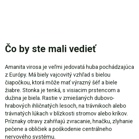
Čo by ste mali vedieť
Amanita virosa je veľmi jedovatá huba pochádzajúca
z Európy. Má biely vajcovitý vzhľad s bielou
čiapočkou, ktorá môže mať výrazný šéf a biele
žiabre. Stonka je tenká, s visiacim prstencom a
dužina je biela. Rastie v zmiešaných dubovo-
hrabových ihličnatých lesoch, na trávnikoch alebo
trávnatých lúkach v blízkosti stromov alebo kríkov.
Príznaky otravy zahŕňajú zvracanie, hnačku, zlyhanie
pečene a obličiek a poškodenie centrálneho
nervového systému.