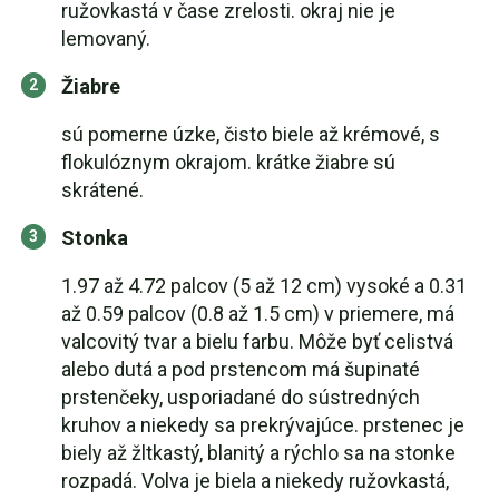
ružovkastá v čase zrelosti. okraj nie je
lemovaný.
Žiabre
sú pomerne úzke, čisto biele až krémové, s
flokulóznym okrajom. krátke žiabre sú
skrátené.
Stonka
1.97 až 4.72 palcov (5 až 12 cm) vysoké a 0.31
až 0.59 palcov (0.8 až 1.5 cm) v priemere, má
valcovitý tvar a bielu farbu. Môže byť celistvá
alebo dutá a pod prstencom má šupinaté
prstenčeky, usporiadané do sústredných
kruhov a niekedy sa prekrývajúce. prstenec je
biely až žltkastý, blanitý a rýchlo sa na stonke
rozpadá. Volva je biela a niekedy ružovkastá,