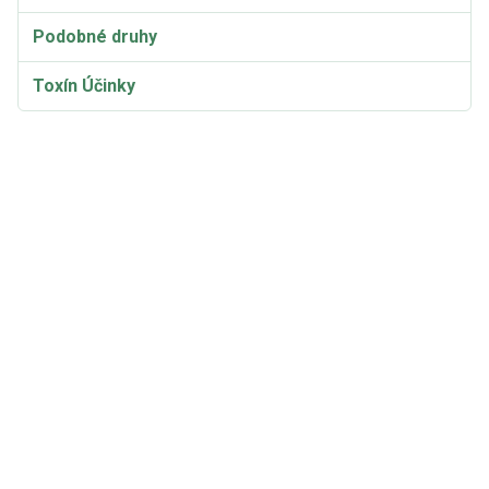
Podobné druhy
Toxín Účinky
Taxonómia a etymológia
Synonymá a variety