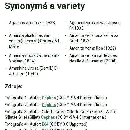
Synonymá a variety
Agaricus virosus Fr., 1838
Agaricus virosus var. virosus
Fr. 1838
Amanita phalloides var.
Amanita venenosa var. alba
virosa (Lamarck) Sartory & L.
Gillet (1874)
Maire
Amanita verna Rea (1922)
Amanita virosa var. aculeata
Amanita virosa var. levipes
Voglino (1894)
Neville & Poumarat (2004)
Amanitina virosa (Bertill.) E.-
J. Gilbert (1940)
Zdroje:
Fotografia 1 - Autor:
Cephas
(CC BY-SA 4.0 International)
Fotografia 2 - Autor:
Cephas
(CC BY-SA 4.0 International)
Fotografia 3 - Autor: Gillette Gillet (Gillette Gillet) Foto 3 - Autor:
Gillette Gillet (Gillet)
Cephas
(CC BY-SA 4.0 International)
Fotografia 4 - Autor:
Σ64
(CC BY 3.0 Unported)