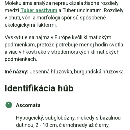
Molekulárna analýza nepreukázala žiadne rozdiely
medzi
Tuber aestivum
a Tuber uncinatum. Rozdiely
v chuti, vôni a morfológii spór sú spôsobené
ekologickými faktormi.
Vyskytuje sa najmä v Európe kvôli klimatickým
podmienkam, pretože potrebuje menej hodín svetla
a viac vlhkosti ako v stredomorských klimatických
podmienkach.
Iné názvy:
Jesenná hľuzovka, burgundská hľuzovka.
Identifikácia húb
Ascomata
Hypogeický, subglobózny, niekedy s bazálnou
dutinou, 2 - 10 cm, čiernohnedý až čierny,