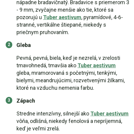
nápadne bradavičnatý. Bradavice s priemerom 3
- 9 mm, zvyčajne menšie ako tie, ktoré sa
pozorujú u
Tuber aestivum
, pyramídové, 4-6-
stranné, vertikálne štiepané, niekedy s
priečnym pruhovaním.
Gleba
Pevná, pevná, biela, keď je nezrelá, v zrelosti
tmavohnedá, tmavšia ako
Tuber aestivum
gleba, mramorovaná s početnými, tenkými,
bielymi, meandrujúcimi, rozvetvenými žilkami,
ktoré na vzduchu nemenia farbu.
Zápach
Stredne intenzívny, silnejší ako
Tuber aestivum
vôňa, odlišná, niekedy fenolová a nepríjemná,
keď je veľmi zrelá.