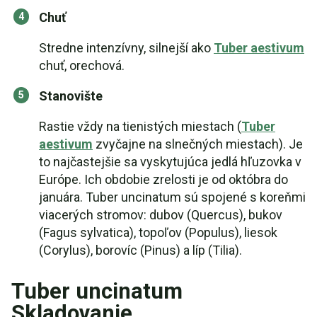
Chuť
Stredne intenzívny, silnejší ako
Tuber aestivum
chuť, orechová.
Stanovište
Rastie vždy na tienistých miestach (
Tuber
aestivum
zvyčajne na slnečných miestach). Je
to najčastejšie sa vyskytujúca jedlá hľuzovka v
Európe. Ich obdobie zrelosti je od októbra do
januára. Tuber uncinatum sú spojené s koreňmi
viacerých stromov: dubov (Quercus), bukov
(Fagus sylvatica), topoľov (Populus), liesok
(Corylus), borovíc (Pinus) a líp (Tilia).
Tuber uncinatum
Skladovanie