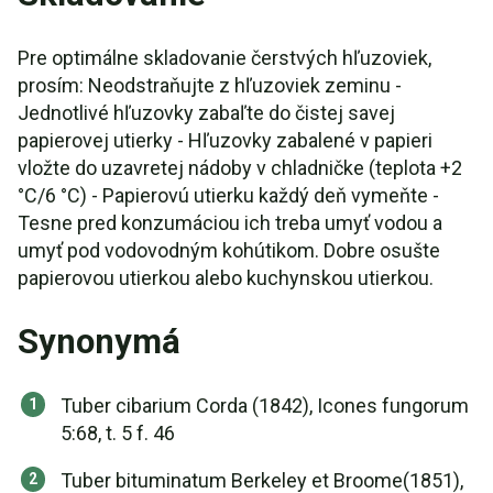
Pre optimálne skladovanie čerstvých hľuzoviek,
prosím: Neodstraňujte z hľuzoviek zeminu -
Jednotlivé hľuzovky zabaľte do čistej savej
papierovej utierky - Hľuzovky zabalené v papieri
vložte do uzavretej nádoby v chladničke (teplota +2
°C/6 °C) - Papierovú utierku každý deň vymeňte -
Tesne pred konzumáciou ich treba umyť vodou a
umyť pod vodovodným kohútikom. Dobre osušte
papierovou utierkou alebo kuchynskou utierkou.
Synonymá
Tuber cibarium Corda (1842), Icones fungorum
5:68, t. 5 f. 46
Tuber bituminatum Berkeley et Broome(1851),