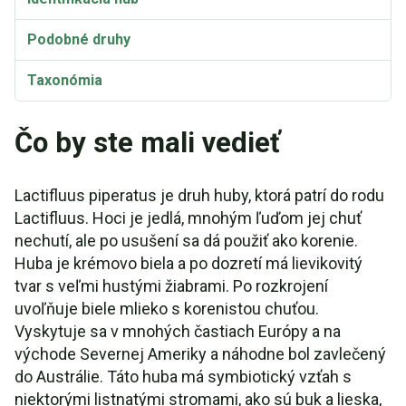
Podobné druhy
Taxonómia
Synonymá a variety
Čo by ste mali vedieť
Lactifluus piperatus je druh huby, ktorá patrí do rodu
Lactifluus. Hoci je jedlá, mnohým ľuďom jej chuť
nechutí, ale po usušení sa dá použiť ako korenie.
Huba je krémovo biela a po dozretí má lievikovitý
tvar s veľmi hustými žiabrami. Po rozkrojení
uvoľňuje biele mlieko s korenistou chuťou.
Vyskytuje sa v mnohých častiach Európy a na
východe Severnej Ameriky a náhodne bol zavlečený
do Austrálie. Táto huba má symbiotický vzťah s
niektorými listnatými stromami, ako sú buk a lieska,