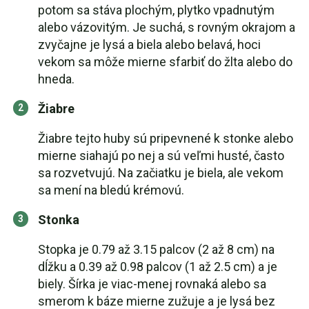
potom sa stáva plochým, plytko vpadnutým
alebo vázovitým. Je suchá, s rovným okrajom a
zvyčajne je lysá a biela alebo belavá, hoci
vekom sa môže mierne sfarbiť do žlta alebo do
hneda.
Žiabre
Žiabre tejto huby sú pripevnené k stonke alebo
mierne siahajú po nej a sú veľmi husté, často
sa rozvetvujú. Na začiatku je biela, ale vekom
sa mení na bledú krémovú.
Stonka
Stopka je 0.79 až 3.15 palcov (2 až 8 cm) na
dĺžku a 0.39 až 0.98 palcov (1 až 2.5 cm) a je
biely. Šírka je viac-menej rovnaká alebo sa
smerom k báze mierne zužuje a je lysá bez