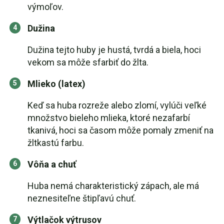
výmoľov.
Dužina
Dužina tejto huby je hustá, tvrdá a biela, hoci
vekom sa môže sfarbiť do žlta.
Mlieko (latex)
Keď sa huba rozreže alebo zlomí, vylúči veľké
množstvo bieleho mlieka, ktoré nezafarbí
tkanivá, hoci sa časom môže pomaly zmeniť na
žltkastú farbu.
Vôňa a chuť
Huba nemá charakteristický zápach, ale má
neznesiteľne štipľavú chuť.
Výtlačok výtrusov