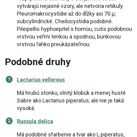
vytvárajú nejasné vzory, ale netvoria retikuly.
Pleuromakrocystídie až do dĺžky asi 70 µ;
subcylindrické. Cheilocystidia podobné.
Pileipellis hyphoepitel s hornou, cutis podobnou
vrstvou veľmi tenkou a spodnou, bunkovou
vrstvou ľahko preukázateľnou.
Podobné druhy
Lactarius vellereus
Má hrubú stonku, vlnitý klobúk a menej husté
žiabre ako Lactarius piperatus, ale nie je taká
vysoká.
Russula delica
Má podobné sfarbenie a tvar ako L.piperatus,