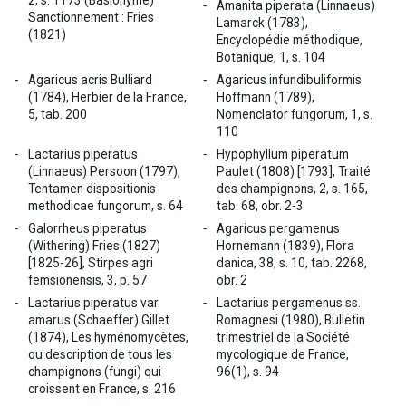
2, s. 1173 (Basionyme)
Amanita piperata (Linnaeus)
Sanctionnement : Fries
Lamarck (1783),
(1821)
Encyclopédie méthodique,
Botanique, 1, s. 104
Agaricus acris Bulliard
Agaricus infundibuliformis
(1784), Herbier de la France,
Hoffmann (1789),
5, tab. 200
Nomenclator fungorum, 1, s.
110
Lactarius piperatus
Hypophyllum piperatum
(Linnaeus) Persoon (1797),
Paulet (1808) [1793], Traité
Tentamen dispositionis
des champignons, 2, s. 165,
methodicae fungorum, s. 64
tab. 68, obr. 2-3
Galorrheus piperatus
Agaricus pergamenus
(Withering) Fries (1827)
Hornemann (1839), Flora
[1825-26], Stirpes agri
danica, 38, s. 10, tab. 2268,
femsionensis, 3, p. 57
obr. 2
Lactarius piperatus var.
Lactarius pergamenus ss.
amarus (Schaeffer) Gillet
Romagnesi (1980), Bulletin
(1874), Les hyménomycètes,
trimestriel de la Société
ou description de tous les
mycologique de France,
champignons (fungi) qui
96(1), s. 94
croissent en France, s. 216