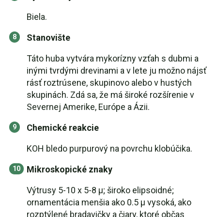
Biela.
Stanovište
Táto huba vytvára mykorízny vzťah s dubmi a
inými tvrdými drevinami a v lete ju možno nájsť
rásť roztrúsene, skupinovo alebo v hustých
skupinách. Zdá sa, že má široké rozšírenie v
Severnej Amerike, Európe a Ázii.
Chemické reakcie
KOH bledo purpurový na povrchu klobúčika.
Mikroskopické znaky
Výtrusy 5-10 x 5-8 µ; široko elipsoidné;
ornamentácia menšia ako 0.5 µ vysoká, ako
rozptýlené bradavičky a čiary, ktoré občas