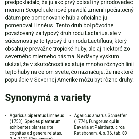
predpokladalo, že ju ako prvý opísal iný prírodovedec
menom Scopoli, ale nové pravidlá zmenili počiatočný
dátum pre pomenovanie húb a oficiálne ju
pomenoval Linnéus. Tento druh bol pôvodne
považovaný za typový druh rodu Lactarius, ale v
súčasnosti je to typový druh rodu Lactifluus, ktorý
obsahuje prevažne tropické huby, ale aj niektoré zo
severného mierneho pásma. Nedávny výskum
ukázal, že v skutočnosti existuje mnoho rôznych línií
tejto huby na celom svete, čo naznačuje, že niektoré
populácie v Severnej Amerike môžu byť rôzne druhy.
Synonymá a variety
Agaricus piperatus Linnaeus
Agaricus amarus Schaeffer
(1753), Species plantarum
(1774), Fungorum qui in
exhibentes plantas rite
Bavaria et Palatinatu circa
cognitas ad genera relatas,
Ratisbonam, 4, s. 36, tab. 83