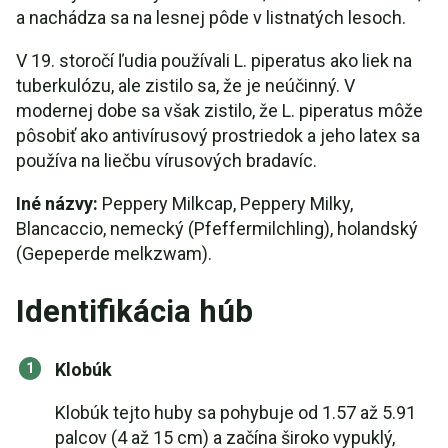
a nachádza sa na lesnej pôde v listnatých lesoch.
V 19. storočí ľudia používali L. piperatus ako liek na
tuberkulózu, ale zistilo sa, že je neúčinný. V
modernej dobe sa však zistilo, že L. piperatus môže
pôsobiť ako antivírusový prostriedok a jeho latex sa
používa na liečbu vírusových bradavíc.
Iné názvy:
Peppery Milkcap, Peppery Milky,
Blancaccio, nemecký (Pfeffermilchling), holandský
(Gepeperde melkzwam).
Identifikácia húb
Klobúk
Klobúk tejto huby sa pohybuje od 1.57 až 5.91
palcov (4 až 15 cm) a začína široko vypuklý,