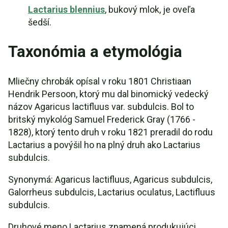
Lactarius blennius
, bukový mlok, je oveľa
šedší.
Taxonómia a etymológia
Mliečny chrobák opísal v roku 1801 Christiaan
Hendrik Persoon, ktorý mu dal binomický vedecký
názov Agaricus lactifluus var. subdulcis. Bol to
britský mykológ Samuel Frederick Gray (1766 -
1828), ktorý tento druh v roku 1821 preradil do rodu
Lactarius a povýšil ho na plný druh ako Lactarius
subdulcis.
Synonymá: Agaricus lactifluus, Agaricus subdulcis,
Galorrheus subdulcis, Lactarius oculatus, Lactifluus
subdulcis.
Druhové meno Lactarius znamená produkujúci