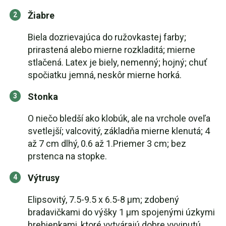
Žiabre
Biela dozrievajúca do ružovkastej farby;
prirastená alebo mierne rozkladitá; mierne
stlačená. Latex je biely, nemenný; hojný; chuť
spočiatku jemná, neskôr mierne horká.
Stonka
O niečo bledší ako klobúk, ale na vrchole oveľa
svetlejší; valcovitý, základňa mierne klenutá; 4
až 7 cm dlhý, 0.6 až 1.Priemer 3 cm; bez
prstenca na stopke.
Výtrusy
Elipsovitý, 7.5-9.5 x 6.5-8 µm; zdobený
bradavičkami do výšky 1 µm spojenými úzkymi
hrebienkami, ktoré vytvárajú dobre vyvinutú