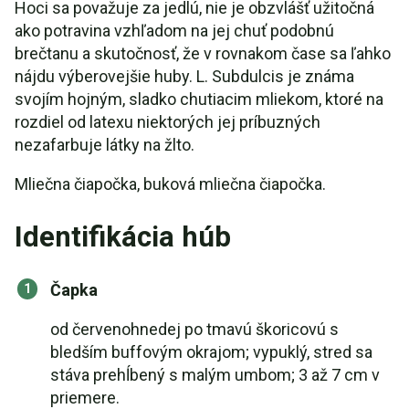
Hoci sa považuje za jedlú, nie je obzvlášť užitočná
ako potravina vzhľadom na jej chuť podobnú
brečtanu a skutočnosť, že v rovnakom čase sa ľahko
nájdu výberovejšie huby. L. Subdulcis je známa
svojím hojným, sladko chutiacim mliekom, ktoré na
rozdiel od latexu niektorých jej príbuzných
nezafarbuje látky na žlto.
Mliečna čiapočka, buková mliečna čiapočka.
Identifikácia húb
Čapka
od červenohnedej po tmavú škoricovú s
bledším buffovým okrajom; vypuklý, stred sa
stáva prehĺbený s malým umbom; 3 až 7 cm v
priemere.