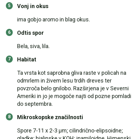
Vonj in okus
ima gobjo aromo in blag okus.
Odtis spor
Bela, siva, lila.
Habitat
Ta vrsta kot saprobna gliva raste v policah na
odmrlem in živem lesu trdih dreves ter
povzroča belo gnilobo. Razširjena je v Severni
Ameriki in jo je mogoče najti od pozne pomladi
do septembra.
Mikroskopske značilnosti
Spore 7-11 x 2-3 µm; cilindrično-elipsoidne;
gladke; hialinske v KOH; inamiloidne. Himenski