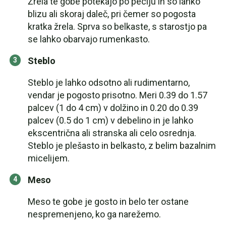
Žrela te gobe potekajo po peclju in so lahko
blizu ali skoraj daleč, pri čemer so pogosta
kratka žrela. Sprva so belkaste, s starostjo pa
se lahko obarvajo rumenkasto.
Steblo
Steblo je lahko odsotno ali rudimentarno,
vendar je pogosto prisotno. Meri 0.39 do 1.57
palcev (1 do 4 cm) v dolžino in 0.20 do 0.39
palcev (0.5 do 1 cm) v debelino in je lahko
ekscentrična ali stranska ali celo osrednja.
Steblo je plešasto in belkasto, z belim bazalnim
micelijem.
Meso
Meso te gobe je gosto in belo ter ostane
nespremenjeno, ko ga narežemo.