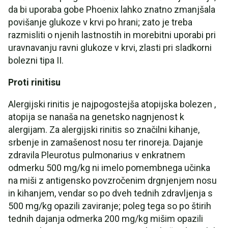
da bi uporaba gobe Phoenix lahko znatno zmanjšala
povišanje glukoze v krvi po hrani; zato je treba
razmisliti o njenih lastnostih in morebitni uporabi pri
uravnavanju ravni glukoze v krvi, zlasti pri sladkorni
bolezni tipa II.
Proti rinitisu
Alergijski rinitis je najpogostejša atopijska bolezen ,
atopija se nanaša na genetsko nagnjenost k
alergijam. Za alergijski rinitis so značilni kihanje,
srbenje in zamašenost nosu ter rinoreja. Dajanje
zdravila Pleurotus pulmonarius v enkratnem
odmerku 500 mg/kg ni imelo pomembnega učinka
na miši z antigensko povzročenim drgnjenjem nosu
in kihanjem, vendar so po dveh tednih zdravljenja s
500 mg/kg opazili zaviranje; poleg tega so po štirih
tednih dajanja odmerka 200 mg/kg mišim opazili