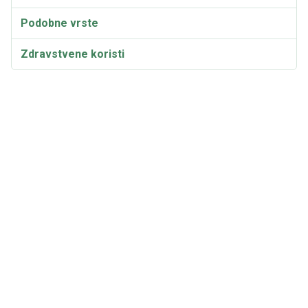
Podobne vrste
Zdravstvene koristi
Uporaba
Pleurotus pulmonarius Opombe za kuhanje
Gojenje
Sinonimi in sorte
Pleurotus pulmonarius Video