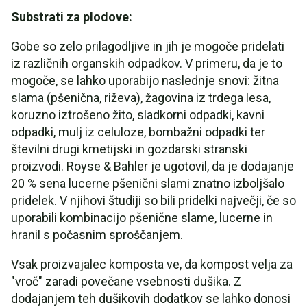
Substrati za plodove:
Gobe so zelo prilagodljive in jih je mogoče pridelati
iz različnih organskih odpadkov. V primeru, da je to
mogoče, se lahko uporabijo naslednje snovi: žitna
slama (pšenična, riževa), žagovina iz trdega lesa,
koruzno iztrošeno žito, sladkorni odpadki, kavni
odpadki, mulj iz celuloze, bombažni odpadki ter
številni drugi kmetijski in gozdarski stranski
proizvodi. Royse & Bahler je ugotovil, da je dodajanje
20 % sena lucerne pšenični slami znatno izboljšalo
pridelek. V njihovi študiji so bili pridelki največji, če so
uporabili kombinacijo pšenične slame, lucerne in
hranil s počasnim sproščanjem.
Vsak proizvajalec komposta ve, da kompost velja za
"vroč" zaradi povečane vsebnosti dušika. Z
dodajanjem teh dušikovih dodatkov se lahko donosi