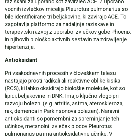
raziskani za uporabo kot zaviralec ACE. Z uporabo
vodnih izvlečkov micelija Pleurotus pulmonarius so
bile identificirane tri beljakovine, ki zavirajo ACE. To
zagotavlja platformo za nadaljnje raziskave in
terapevtski razvoj z uporabo izvlečkov gobe Phoenix
in njihovih biološko aktivnih sestavin za zdravljenje
hipertenzije.
Antioksidant
Pri vsakodnevnih procesih v človeškem telesu
nastajajo prosti radikali ali reaktivne oblike kisika
(ROS), ki lahko oksidirajo biološke molekule, kot so
lipidi, beljakovine in DNK. Imajo ključno vlogo pri
razvoju bolezni (e.g. artritis, astma, ateroskleroza,
rak, demenca in Parkinsonova bolezen). Naravni
antioksidanti so pomembni za spreminjanje teh
učinkov, metanolni izvleček plodov Pleurotus
pulmonarius pa ima antioksidativne učinke. V