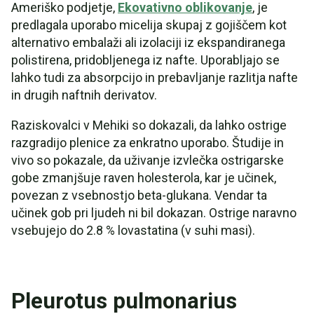
Ameriško podjetje,
Ekovativno oblikovanje
, je
predlagala uporabo micelija skupaj z gojiščem kot
alternativo embalaži ali izolaciji iz ekspandiranega
polistirena, pridobljenega iz nafte. Uporabljajo se
lahko tudi za absorpcijo in prebavljanje razlitja nafte
in drugih naftnih derivatov.
Raziskovalci v Mehiki so dokazali, da lahko ostrige
razgradijo plenice za enkratno uporabo. Študije in
vivo so pokazale, da uživanje izvlečka ostrigarske
gobe zmanjšuje raven holesterola, kar je učinek,
povezan z vsebnostjo beta-glukana. Vendar ta
učinek gob pri ljudeh ni bil dokazan. Ostrige naravno
vsebujejo do 2.8 % lovastatina (v suhi masi).
Pleurotus pulmonarius