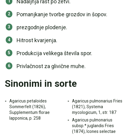
Nadaljnja rast po žetvi.
Pomanjkanje tvorbe grozdov in šopov.
prezgodnje plodenje.
Hitrost kvarjenja.
Produkcija velikega števila spor.
Privlačnost za glivične muhe.
Sinonimi in sorte
Agaricus petaloides
Agaricus pulmonarius Fries
Sommerfelt (1826),
(1821), Systema
Supplementum florae
mycologicum, 1, str. 187
lapponica, p. 258
Agaricus pulmonarius
subsp.* juglandis Fries
(1874), Icones selectae