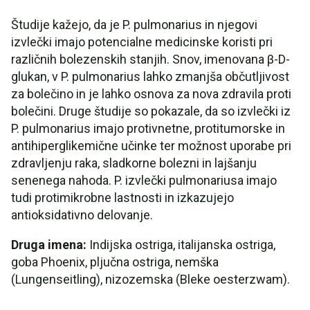
Študije kažejo, da je P. pulmonarius in njegovi
izvlečki imajo potencialne medicinske koristi pri
različnih bolezenskih stanjih. Snov, imenovana β-D-
glukan, v P. pulmonarius lahko zmanjša občutljivost
za bolečino in je lahko osnova za nova zdravila proti
bolečini. Druge študije so pokazale, da so izvlečki iz
P. pulmonarius imajo protivnetne, protitumorske in
antihiperglikemične učinke ter možnost uporabe pri
zdravljenju raka, sladkorne bolezni in lajšanju
senenega nahoda. P. izvlečki pulmonariusa imajo
tudi protimikrobne lastnosti in izkazujejo
antioksidativno delovanje.
Druga imena:
Indijska ostriga, italijanska ostriga,
goba Phoenix, pljučna ostriga, nemška
(Lungenseitling), nizozemska (Bleke oesterzwam).