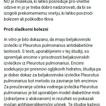
NO je molekula, ki lahko posreduje pro-vnetne
odzive in jo je treba dobro nadzorovati, da bi se
izognili prekomernemu vnetju, ki lahko povzroči
bolezen ali poškodbo tkiva.
Proti sladkorni bolezni
In vitro je bilo dokazano, da imajo beljakovinski
izvlečki iz Pleurotus pulmonarius antidiabetične
lastnosti. S testi, uporabljenimi v tej študiji, so
spremljali encime v prisotnosti beljakovinskih
izvlečkov iz Pleurotus pulmonarius. Encimi
sodelujejo pri presnovi ogljikovih hidratov, študija pa
je dober dokaz za beljakovinske izvlečke Pleurotus
pulmonarius kot metodo za zaviranje teh encimov.
Za preučevanje učinka vodnega izvlečka Pleurotus
pulmonarius je bil uporabljen model diabetične miši
(zdravljene z aloksanom) in rezultati so pokazali
močan antihiperglikemični učinek. Te študije kažejo,