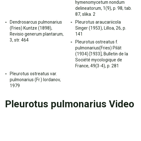
hymenomycetum nondum
delineatorum, 1(9), p. 98, tab.
87, slika. 2
Dendrosarcus pulmonarius
Pleurotus araucariicola
(Fries) Kuntze (1898),
Singer (1953), Lilloa, 26, p.
Revisio generum plantarum,
141
3, str. 464
Pleurotus ostreatus f.
pulmonarius(Fries) Pilát
(1934) [1933], Bulletin de la
Société mycologique de
France, 49(3-4), p. 281
Pleurotus ostreatus var.
pulmonarius (Fr.) Iordanov,
1979
Pleurotus pulmonarius Video