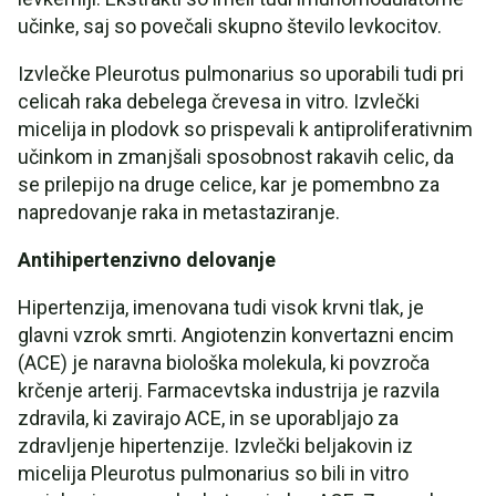
učinke, saj so povečali skupno število levkocitov.
Izvlečke Pleurotus pulmonarius so uporabili tudi pri
celicah raka debelega črevesa in vitro. Izvlečki
micelija in plodovk so prispevali k antiproliferativnim
učinkom in zmanjšali sposobnost rakavih celic, da
se prilepijo na druge celice, kar je pomembno za
napredovanje raka in metastaziranje.
Antihipertenzivno delovanje
Hipertenzija, imenovana tudi visok krvni tlak, je
glavni vzrok smrti. Angiotenzin konvertazni encim
(ACE) je naravna biološka molekula, ki povzroča
krčenje arterij. Farmacevtska industrija je razvila
zdravila, ki zavirajo ACE, in se uporabljajo za
zdravljenje hipertenzije. Izvlečki beljakovin iz
micelija Pleurotus pulmonarius so bili in vitro