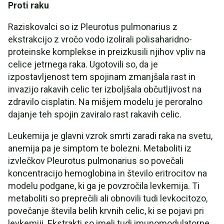
Proti raku
Raziskovalci so iz Pleurotus pulmonarius z
ekstrakcijo z vročo vodo izolirali polisaharidno-
proteinske komplekse in preizkusili njihov vpliv na
celice jetrnega raka. Ugotovili so, da je
izpostavljenost tem spojinam zmanjšala rast in
invazijo rakavih celic ter izboljšala občutljivost na
zdravilo cisplatin. Na mišjem modelu je peroralno
dajanje teh spojin zaviralo rast rakavih celic.
Leukemija je glavni vzrok smrti zaradi raka na svetu,
anemija pa je simptom te bolezni. Metaboliti iz
izvlečkov Pleurotus pulmonarius so povečali
koncentracijo hemoglobina in število eritrocitov na
modelu podgane, ki ga je povzročila levkemija. Ti
metaboliti so preprečili ali obnovili tudi levkocitozo,
povečanje števila belih krvnih celic, ki se pojavi pri
levkemiji. Ekstrakti so imeli tudi imunomodulatorne