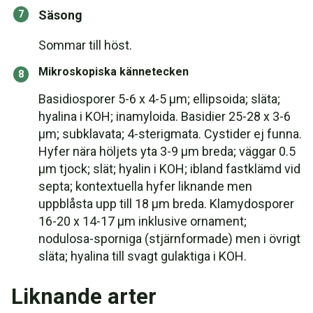
Säsong
Sommar till höst.
Mikroskopiska kännetecken
Basidiosporer 5-6 x 4-5 µm; ellipsoida; släta;
hyalina i KOH; inamyloida. Basidier 25-28 x 3-6
µm; subklavata; 4-sterigmata. Cystider ej funna.
Hyfer nära höljets yta 3-9 µm breda; väggar 0.5
µm tjock; slät; hyalin i KOH; ibland fastklämd vid
septa; kontextuella hyfer liknande men
uppblåsta upp till 18 µm breda. Klamydosporer
16-20 x 14-17 µm inklusive ornament;
nodulosa-sporniga (stjärnformade) men i övrigt
släta; hyalina till svagt gulaktiga i KOH.
Liknande arter