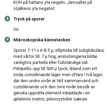
KOH på hättans yta negativ. Järnsalter på
stjälkens yta negativt.
Tryck på sporer
Vit.
Mikroskopiska kännetecken
Sporer 7-11 x 6-8.5 µ; elliptiska till subglobulära;
med vårtor till .7 µ hög; anslutningarna bildar
vanligtvis partiella eller fullständiga nät.
Pileipellis upp till 500 µ tjock; ibland som ett
enda, cutisliknande lager men oftare i två lager,
där den undre nivån är tätt sammanvävd och
cutisliknande och den övre nivån består av
ganska upprätta element inbäddade i en
gelatinös matris; pileocystidier saknas.