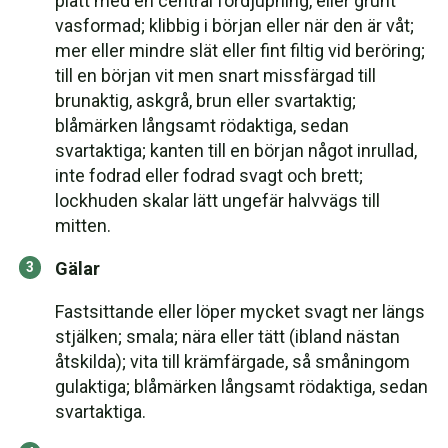
platt med en central fördjupning, eller grunt
vasformad; klibbig i början eller när den är våt;
mer eller mindre slät eller fint filtig vid beröring;
till en början vit men snart missfärgad till
brunaktig, askgrå, brun eller svartaktig;
blåmärken långsamt rödaktiga, sedan
svartaktiga; kanten till en början något inrullad,
inte fodrad eller fodrad svagt och brett;
lockhuden skalar lätt ungefär halvvägs till
mitten.
Gälar
Fastsittande eller löper mycket svagt ner längs
stjälken; smala; nära eller tätt (ibland nästan
åtskilda); vita till krämfärgade, så småningom
gulaktiga; blåmärken långsamt rödaktiga, sedan
svartaktiga.