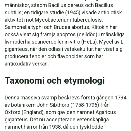
människor, såsom Bacillus cereus och Bacillus
subtilis; en tidigare studie (1945) visade antibiotisk
aktivitet mot Mycobacterium tuberculosis,
Salmonella typhi och Brucea abortus. Klitokin har
också visat sig främja apoptos (celldöd) i mänskliga
livmoderhalscancerceller in vitro (HeLa). Mycel av L.
giganteus, när den odlas i vätskekultur, har visat sig
producera fenoler och flavonoider som har
antioxidativ verkan.
Taxonomi och etymologi
Denna massiva svamp beskrevs första gången 1794
av botanikern John Sibthorp (1758-1796) från
Oxford (England), som gav den namnet Agaricus
giganteus. Det nu accepterade vetenskapliga
namnet härrör från 1938, då den tyskfödde