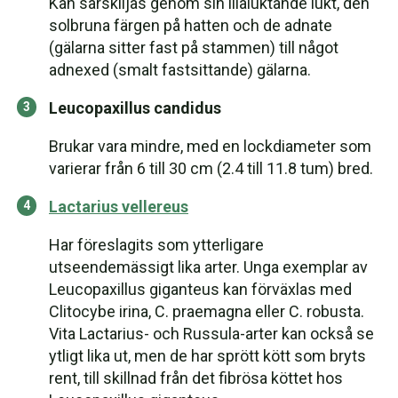
Kan särskiljas genom sin illaluktande lukt, den
solbruna färgen på hatten och de adnate
(gälarna sitter fast på stammen) till något
adnexed (smalt fastsittande) gälarna.
Leucopaxillus candidus
Brukar vara mindre, med en lockdiameter som
varierar från 6 till 30 cm (2.4 till 11.8 tum) bred.
Lactarius vellereus
Har föreslagits som ytterligare
utseendemässigt lika arter. Unga exemplar av
Leucopaxillus giganteus kan förväxlas med
Clitocybe irina, C. praemagna eller C. robusta.
Vita Lactarius- och Russula-arter kan också se
ytligt lika ut, men de har sprött kött som bryts
rent, till skillnad från det fibrösa köttet hos