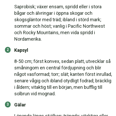
Saprobisk; växer ensam, spridd eller i stora
bågar och älvringar i öppna skogar och
skogsgläntor med träd; ibland i störd mark;
sommar och höst; vanlig i Pacific Northwest
och Rocky Mountains, men vida spridd i
Nordamerika.
Kapsyl
8-50 cm; först konvex, sedan platt, utvecklar så
småningom en central fördjupning och blir
något vasformad; torr; slät; kanten först inrullad,
senare vågig och ibland otydligt fodrad; bräcklig
i åldern; vitaktig till en början, men bufflig till
solbrun vid mognad.
Gälar
Löpande längs stjälken; trängda; vitaktiga eller