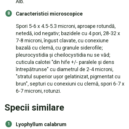
Alb.
Caracteristici microscopice
Spori 5-6 x 4.5-5.3 microni, aproape rotundă,
netedă, iod negativ; bazidele cu 4 pori, 28-32 x
7-8 microni, îngust clavate, cu conexiune
bazală cu clemă, cu granule siderofile;
pleurocystidia și cheilocystidia nu se văd;
cuticula calotei "din hife +/- paralele și dens
întrepătrunse" cu diametrul de 2-4 microni,
"stratul superior ușor gelatinizat, pigmentat cu
brun", septuri cu conexiuni cu clemă, spori 6-7 x
6-7 microni, rotunzi.
Specii similare
Lyophyllum calabrum