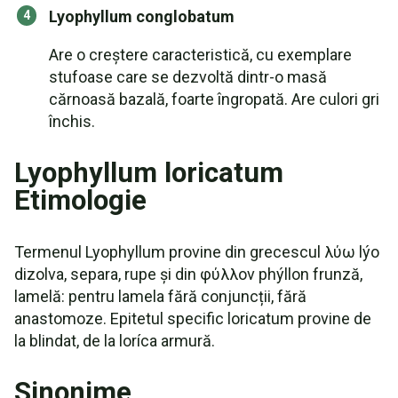
Lyophyllum conglobatum
Are o creștere caracteristică, cu exemplare
stufoase care se dezvoltă dintr-o masă
cărnoasă bazală, foarte îngropată. Are culori gri
închis.
Lyophyllum loricatum
Etimologie
Termenul Lyophyllum provine din grecescul λύω lýo
dizolva, separa, rupe și din φύλλον phýllon frunză,
lamelă: pentru lamela fără conjuncții, fără
anastomoze. Epitetul specific loricatum provine de
la blindat, de la loríca armură.
Sinonime