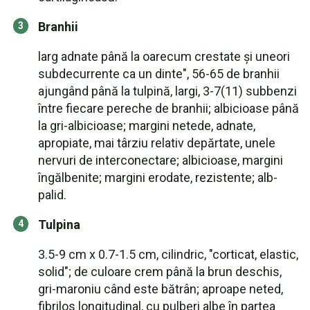
Branhii
larg adnate până la oarecum crestate și uneori
subdecurrente ca un dinte", 56-65 de branhii
ajungând până la tulpină, largi, 3-7(11) subbenzi
între fiecare pereche de branhii; albicioase până
la gri-albicioase; margini netede, adnate,
apropiate, mai târziu relativ depărtate, unele
nervuri de interconectare; albicioase, margini
îngălbenite; margini erodate, rezistente; alb-
palid.
Tulpina
3.5-9 cm x 0.7-1.5 cm, cilindric, "corticat, elastic,
solid"; de culoare crem până la brun deschis,
gri-maroniu când este bătrân; aproape neted,
fibrilos longitudinal, cu pulberi albe în partea