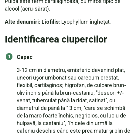
Pulpa este ferm cartilaginoasă, cu miros tipic de
alcool (acru-sărat).
Alte denumiri: Liofilis:
Lyophyllum înghețat.
Identificarea ciupercilor
Capac
3-12 cm în diametru, emisferic devenind plat,
uneori ușor umbonat sau oarecum crestat,
flexibil, cartilaginos; higrofan, de culoare brun-
oliv închis până la brun-castaniu; "deseori +/-
venat, tuberculat până la ridat, satinat", cu
diametrul de până la 13 cm, "care se schimbă
de la maro foarte închis, negricios, cu luciu de
hulpavă, la castaniu", "în cele din urmă la
cafeniu deschis când este prea matur și plin de