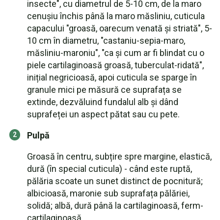
insecte", cu diametrul de 5-10 cm, de la maro
cenușiu închis până la maro măsliniu, cuticula
capacului "groasă, oarecum venată și striată", 5-
10 cm în diametru, "castaniu-sepia-maro,
măsliniu-maroniu", "ca și cum ar fi blindat cu o
piele cartilaginoasă groasă, tuberculat-ridată",
inițial negricioasă, apoi cuticula se sparge în
granule mici pe măsură ce suprafața se
extinde, dezvăluind fundalul alb și dând
suprafeței un aspect pătat sau cu pete.
Pulpă
Groasă în centru, subțire spre margine, elastică,
dură (în special cuticula) - când este ruptă,
pălăria scoate un sunet distinct de pocnitură;
albicioasă, maronie sub suprafața pălăriei,
solidă; albă, dură până la cartilaginoasă, ferm-
cartilaginoasă.