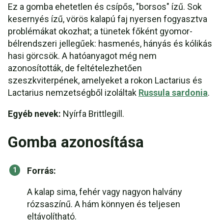
Ez a gomba ehetetlen és csípős, "borsos" ízű. Sok
kesernyés ízű, vörös kalapú faj nyersen fogyasztva
problémákat okozhat; a tünetek főként gyomor-
bélrendszeri jellegűek: hasmenés, hányás és kólikás
hasi görcsök. A hatóanyagot még nem
azonosították, de feltételezhetően
szeszkviterpének, amelyeket a rokon Lactarius és
Lactarius nemzetségből izoláltak
Russula sardonia
.
Egyéb nevek:
Nyírfa Brittlegill.
Gomba azonosítása
Forrás:
A kalap sima, fehér vagy nagyon halvány
rózsaszínű. A hám könnyen és teljesen
eltávolítható.