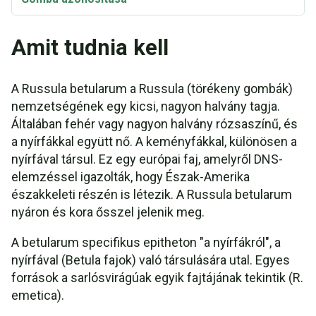
Amit tudnia kell
A Russula betularum a Russula (törékeny gombák)
nemzetségének egy kicsi, nagyon halvány tagja.
Általában fehér vagy nagyon halvány rózsaszínű, és
a nyírfákkal együtt nő. A keményfákkal, különösen a
nyírfával társul. Ez egy európai faj, amelyről DNS-
elemzéssel igazolták, hogy Észak-Amerika
északkeleti részén is létezik. A Russula betularum
nyáron és kora ősszel jelenik meg.
A betularum specifikus epitheton "a nyírfákról", a
nyírfával (Betula fajok) való társulására utal. Egyes
források a sarlósvirágúak egyik fajtájának tekintik (R.
emetica).