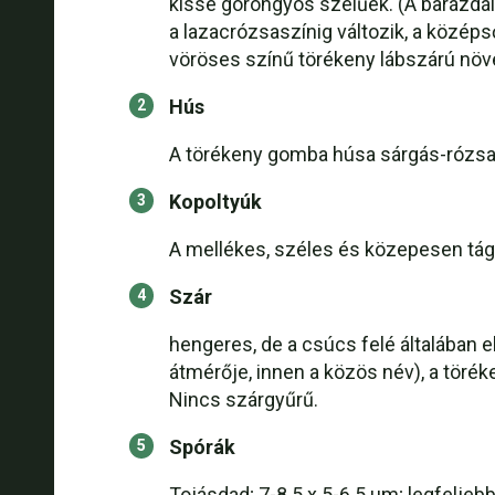
kissé göröngyös szélűek. (A barázdált
a lazacrózsaszínig változik, a közép
vöröses színű törékeny lábszárú növ
Hús
A törékeny gomba húsa sárgás-rózsas
Kopoltyúk
A mellékes, széles és közepesen tág
Szár
hengeres, de a csúcs felé általában
átmérője, innen a közös név), a törék
Nincs szárgyűrű.
Spórák
Tojásdad; 7-8.5 x 5-6.5 µm; legfeljeb