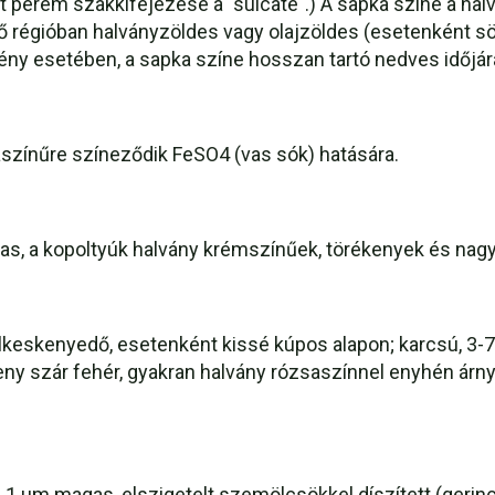
 perem szakkifejezése a "sulcate".) A sapka színe a halv
ső régióban halványzöldes vagy olajzöldes (esetenként sö
ény esetében, a sapka színe hosszan tartó nedves időjá
zínűre színeződik FeSO4 (vas sók) hatására.
as, a kopoltyúk halvány krémszínűek, törékenyek és nag
 elkeskenyedő, esetenként kissé kúpos alapon; karcsú, 3
eny szár fehér, gyakran halvány rózsaszínnel enyhén árnyal
b 1 µm magas, elszigetelt szemölcsökkel díszített (gerin