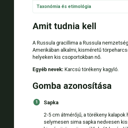
Taxonómia és etimológia
Amit tudnia kell
A Russula gracillima a Russula nemzetség t
Amerikában alkalmi, kisméretű törpeharcsa.
helyeken kis csoportokban nő.
Egyéb nevek:
Karcsú törékeny kagyló.
Gomba azonosítása
Sapka
2-5 cm átmérőjű, a törékeny kalapok 
selymesen sima sapka nedvesen kissé