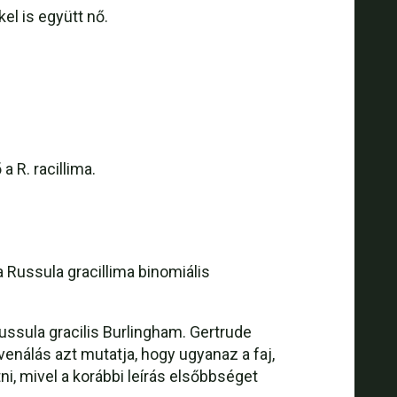
el is együtt nő.
 R. racillima.
 Russula gracillima binomiális
ssula gracilis Burlingham. Gertrude
enálás azt mutatja, hogy ugyanaz a faj,
tni, mivel a korábbi leírás elsőbbséget