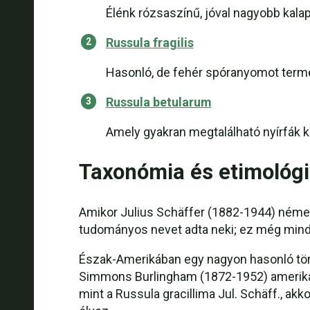
Élénk rózsaszínű, jóval nagyobb kalap
Russula fragilis
Hasonló, de fehér spóranyomot termel
Russula betularum
Amely gyakran megtalálható nyírfák kö
Taxonómia és etimológ
Amikor Julius Schäffer (1882-1944) német 
tudományos nevet adta neki; ez még mindi
Észak-Amerikában egy nagyon hasonló töré
Simmons Burlingham (1872-1952) amerikai m
mint a Russula gracillima Jul. Schäff., akko