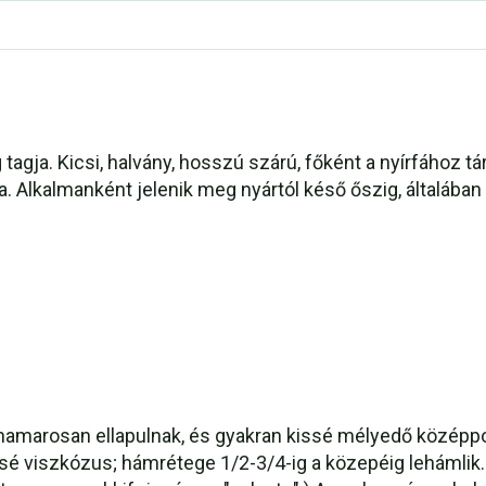
agja. Kicsi, halvány, hosszú szárú, főként a nyírfához t
 Alkalmanként jelenik meg nyártól késő őszig, általában 
hamarosan ellapulnak, és gyakran kissé mélyedő középpon
 viszkózus; hámrétege 1/2-3/4-ig a közepéig lehámlik. 