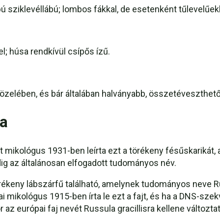
ú sziklevéllábú; lombos fákkal, de esetenként tűlevelűekk
; húsa rendkívül csípős ízű.
zelében, és bár általában halványabb, összetéveszthető a
ia
mikológus 1931-ben leírta ezt a törékeny fésűskarikát, a
g az általánosan elfogadott tudományos név.
keny lábszárfű található, amelynek tudományos neve Ru
ikológus 1915-ben írta le ezt a fajt, és ha a DNS-szekv
r az európai faj nevét Russula gracillisra kellene változta