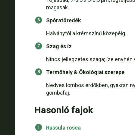
magasak.
Spóratöredék
Halványtól a krémszínű közepéig.
Szag és íz
Nincs jellegzetes szaga; íze enyhén
Termőhely & Ökológiai szerepe
Nedves lombos erdőkben, gyakran nyír
gombafaj.
Hasonló fajok
Russula rosea