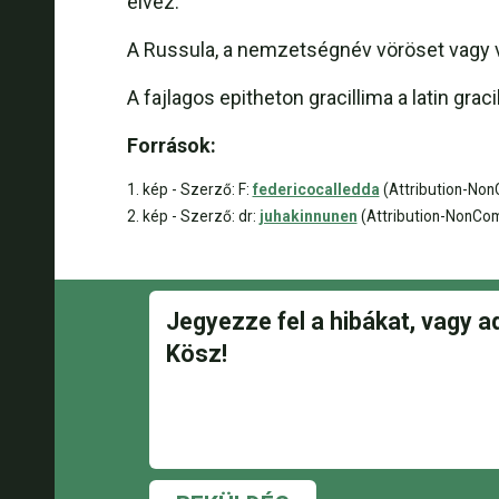
élvez.
A Russula, a nemzetségnév vöröset vagy vö
A fajlagos epitheton gracillima a latin gr
Források:
1. kép - Szerző: F:
federicocalledda
(Attribution-Non
2. kép - Szerző: dr:
juhakinnunen
(Attribution-NonCom