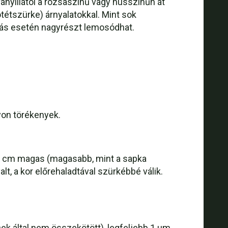
ánylilától a rózsaszínű vagy hússzínűn át
tétszürke) árnyalatokkal. Mint sok
rás esetén nagyrészt lemosódhat.
yon törékenyek.
-7 cm magas (magasabb, mint a sapka
t, a kor előrehaladtával szürkébbé válik.
cek által nem összekötött), legfeljebb 1 µm