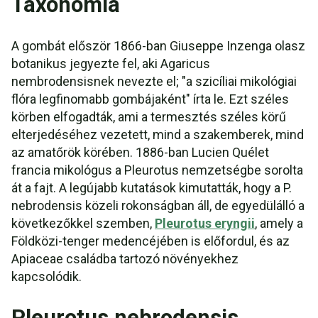
Taxonómia
A gombát először 1866-ban Giuseppe Inzenga olasz
botanikus jegyezte fel, aki Agaricus
nembrodensisnek nevezte el; "a szicíliai mikológiai
flóra legfinomabb gombájaként" írta le. Ezt széles
körben elfogadták, ami a termesztés széles körű
elterjedéséhez vezetett, mind a szakemberek, mind
az amatőrök körében. 1886-ban Lucien Quélet
francia mikológus a Pleurotus nemzetségbe sorolta
át a fajt. A legújabb kutatások kimutatták, hogy a P.
nebrodensis közeli rokonságban áll, de egyedülálló a
következőkkel szemben,
Pleurotus eryngii
, amely a
Földközi-tenger medencéjében is előfordul, és az
Apiaceae családba tartozó növényekhez
kapcsolódik.
Pleurotus nebrodensis