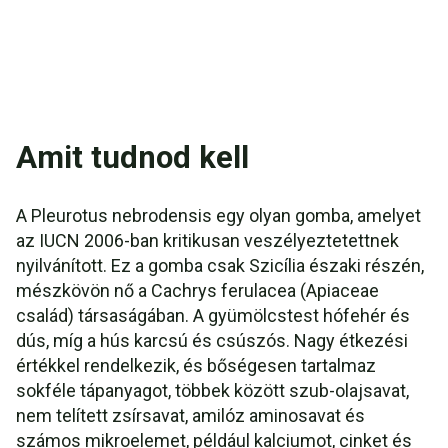
Amit tudnod kell
A Pleurotus nebrodensis egy olyan gomba, amelyet
az IUCN 2006-ban kritikusan veszélyeztetettnek
nyilvánított. Ez a gomba csak Szicília északi részén,
mészkövön nő a Cachrys ferulacea (Apiaceae
család) társaságában. A gyümölcstest hófehér és
dús, míg a hús karcsú és csúszós. Nagy étkezési
értékkel rendelkezik, és bőségesen tartalmaz
sokféle tápanyagot, többek között szub-olajsavat,
nem telített zsírsavat, amilóz aminosavat és
számos mikroelemet, például kalciumot, cinket és