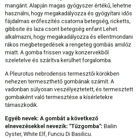
mangánt. Alapján magas gyógyszer értékű, lehetne
használni, hogy megakadályozza és gyógyítani idős
fájdalmas erőfeszítés csatorna betegség, ricketts,
gibbsite és laza csont betegség enfant Lehet
alkalmazni, hogy megakadályozza és ellentmondani
rákos megbetegedések a rengeteg gombás amilóz
miatt. A gomba frissen vagy konzervekből
szeletelve és szárítva kerülhet forgalomba.
A Pleurotus nebrodensis termesztői körökben
nehezen termeszthető gombának számít. A
vadonban súlyosan veszélyeztetett, és termesztett
gombaként való termesztése a kísérletekre
támaszkodik.
Egyéb nevek: A gombát a következő
elnevezésekkel nevezik: "Tűzgomba":
Bailin
Oyster, White Elf, Funciu Di Basilicu.