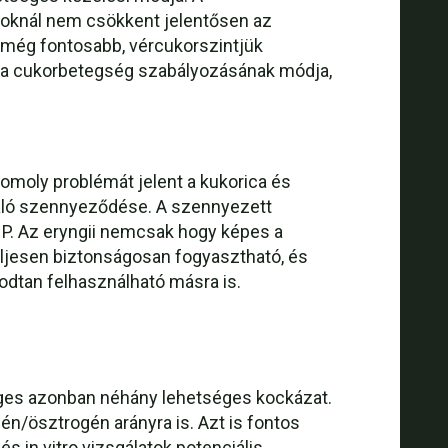
atoknál nem csökkent jelentősen az
mi még fontosabb, vércukorszintjük
t a cukorbetegség szabályozásának módja,
oly problémát jelent a kukorica és
aló szennyeződése. A szennyezett
a P. Az eryngii nemcsak hogy képes a
teljesen biztonságosan fogyasztható, és
odtan felhasználható másra is.
séges azonban néhány lehetséges kockázat.
én/ösztrogén arányra is. Azt is fontos
 in vitro vizsgálatok potenciális