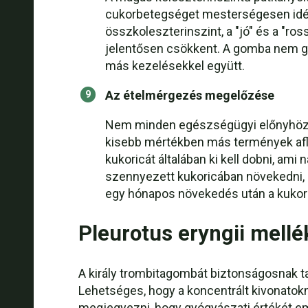
cukorbetegséget mesterségesen idézté
összkoleszterinszint, a "jó" és a "ro
jelentősen csökkent. A gomba nem gy
más kezelésekkel együtt.
Az ételmérgezés megelőzése
Nem minden egészségügyi előnyhöz t
kisebb mértékben más termények afl
kukoricát általában ki kell dobni, am
szennyezett kukoricában növekedni, h
egy hónapos növekedés után a kukoric
Pleurotus eryngii mell
A király trombitagombát biztonságosnak t
Lehetséges, hogy a koncentrált kivonatokn
megjegyezni, hogy gyógyászati értékét emb