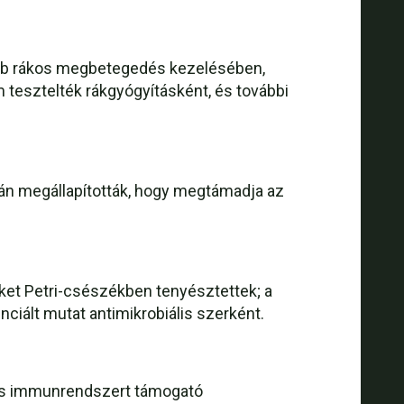
több rákos megbetegedés kezelésében,
 tesztelték rákgyógyításként, és további
orán megállapították, hogy megtámadja az
yeket Petri-csészékben tenyésztettek; a
ciált mutat antimikrobiális szerként.
s és immunrendszert támogató