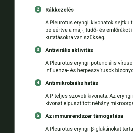
Rákkezelés
A Pleurotus eryngii kivonatok sejtk
beleértve a máj-, tüdő- és emlőrákot
kutatásokra van szükség.
Antivirális aktivitás
A Pleurotus eryngii potenciális víru
influenza- és herpeszvírusok bizonyo
Antimikrobiális hatás
A P teljes szöveti kivonata. Az eryng
kivonat elpusztított néhány mikroorga
Az immunrendszer támogatása
A Pleurotus eryngii β-glükánokat tar