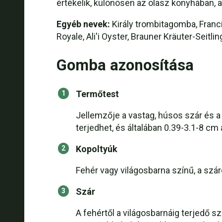
értékelik, különösen az olasz konyhában, 
Recept: Teriyaki kagylógomba
Egyéb nevek:
Király trombitagomba, Franc
Royale, Ali'i Oyster, Brauner Kräuter-Seitl
Recept: A receptet a következő módon kés
Gomba azonosítása
Recept: Ropogós Eryngii gomba chilis ma
Recept: A tészta és a tészta összekeveré
Termőtest
Recept: Ropogós fokhagymával: Ropogósr
Jellemzője a vastag, húsos szár és a 
terjedhet, és általában 0.39-3.1-8 cm
Recept: A receptet a következő receptek 
Kopoltyúk
Pleurotus eryngii Videó
Fehér vagy világosbarna színű, a szár
Szár
A fehértől a világosbarnáig terjedő 