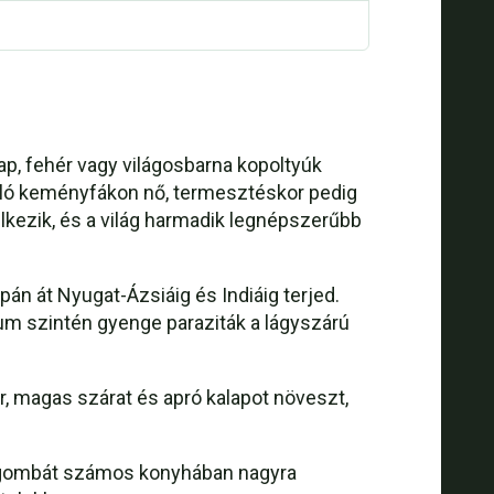
ap, fehér vagy világosbarna kopoltyúk
okló keményfákon nő, termesztéskor pedig
kezik, és a világ harmadik legnépszerűbb
án át Nyugat-Ázsiáig és Indiáig terjed.
xum szintén gyenge paraziták a lágyszárú
r, magas szárat és apró kalapot növeszt,
 a gombát számos konyhában nagyra
el: Citromfüves öntettel: Sült Pleurotus