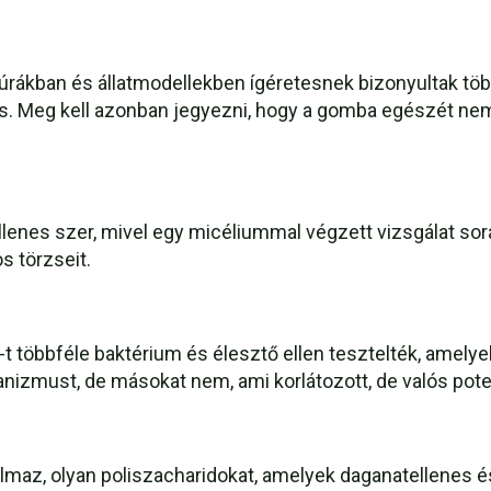
ultúrákban és állatmodellekben ígéretesnek bizonyultak 
 is. Meg kell azonban jegyezni, hogy a gomba egészét nem
sellenes szer, mivel egy micéliummal végzett vizsgálat s
s törzseit.
ii-t többféle baktérium és élesztő ellen tesztelték, amel
nizmust, de másokat nem, ami korlátozott, de valós poten
talmaz, olyan poliszacharidokat, amelyek daganatellene