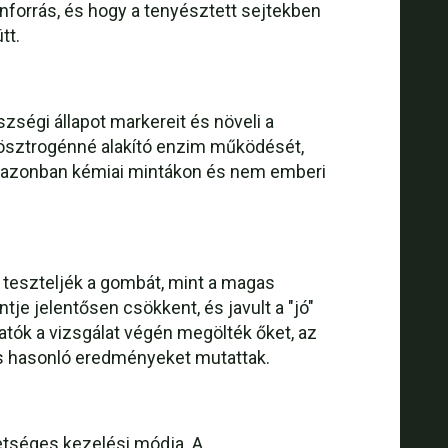
nforrás, és hogy a tenyésztett sejtekben
tt.
zségi állapot markereit és növeli a
t ösztrogénné alakító enzim működését,
t azonban kémiai mintákon és nem emberi
y teszteljék a gombát, mint a magas
je jelentősen csökkent, és javult a "jó"
tatók a vizsgálat végén megölték őket, az
is hasonló eredményeket mutattak.
hetséges kezelési módja. A