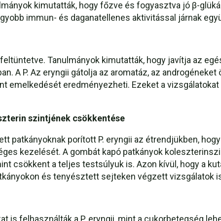
mányok kimutatták, hogy főzve és fogyasztva jó β-glüká
gyobb immun- és daganatellenes aktivitással járnak együ
eltüntetve. Tanulmányok kimutatták, hogy javítja az egés
an. A P. Az eryngii gátolja az aromatáz, az androgéneke
int emelkedését eredményezheti. Ezeket a vizsgálatoka
eszterin szintjének csökkentése
tt patkányoknak porított P. eryngii az étrendjükben, hog
éges kezelését. A gombát kapó patkányok koleszterinszint
int csökkent a teljes testsúlyuk is. Azon kívül, hogy a ku
atkányokon és tenyésztett sejteken végzett vizsgálatok 
t is felhasználták a P. eryngii, mint a cukorbetegség le