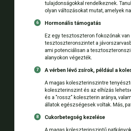
tulajdonságokkal rendelkeznek. Tanul
olyan változásokat mutat, amelyek na
Hormonális támogatás
Ez egy tesztoszteron fokozónak van f
tesztoszteronszintet a jávorszarvasb
ami potenciálisan a tesztoszteronsz
alanyokon végezték.
A vérben lévő zsírok, például a kol
A magas koleszterinszintre tenyészte
koleszterinszint és az elhízás lehets
és a "rossz" koleszterin aránya, valam
állatok egészségesek voltak. Más, p
Cukorbetegség kezelése
A magas koleszterinszintű patkányoka