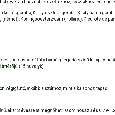
ahol gyakran használják rizottókhoz, tésztákhoz és más é
ia kürtősgomba, Király osztrigagomba, Király barna gomb
ing (német), Koningsoesterzwam (holland), Pleurote de pani
zítsük el: 1: Pleurotus eryngii fokhagymával & Zöldhagym
ngó mártással
se: Sózott tojássárgája Eryngii gombával
a sült eryngii gomba
kicsi, barnásbarnától a barnáig terjedő színű kalap. A sap
 átmérőjű (15 hüvelyk).
alapján készítsük el: 1: Eryngii gomba Marmite mártásban
on végigfutó, inkább a szárhoz, mint a kalaphoz tapad.
színű, akár 3 évesre is megnőhet.10 cm hosszú és 0.79-1.