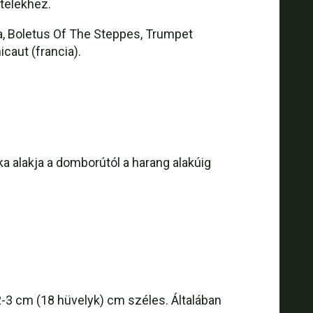
telekhez.
a, Boletus Of The Steppes, Trumpet
caut (francia).
ás párolás (Paleo, gluténmentes)
ka alakja a domborútól a harang alakúig
2-3 cm (18 hüvelyk) cm széles. Általában