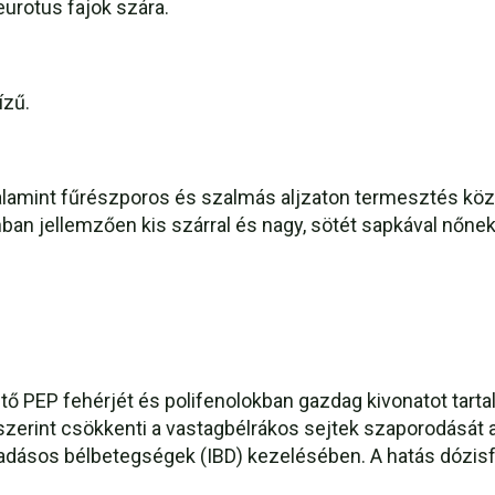
urotus fajok szára.
ízű.
alamint fűrészporos és szalmás aljzaton termesztés kö
ban jellemzően kis szárral és nagy, sötét sapkával nőnek
ntő PEP fehérjét és polifenolokban gazdag kivonatot tar
szerint csökkenti a vastagbélrákos sejtek szaporodását an
ladásos bélbetegségek (IBD) kezelésében. A hatás dózis