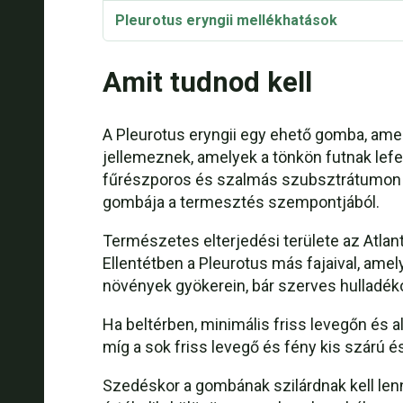
Pleurotus eryngii mellékhatások
Termesztés
Amit tudnod kell
Pleurotus eryngii varietes
A Pleurotus eryngii egy ehető gomba, amely
Pleurotus eryngii Hogyan kell főzni?
jellemeznek, amelyek a tönkön futnak lef
fűrészporos és szalmás szubsztrátumon ta
Táplálkozási tények
gombája a termesztés szempontjából.
Recept: Osztrigagomba: Sült királyi oszt
Természetes elterjedési területe az Atlan
Ellentétben a Pleurotus más fajaival, ame
Recept: Eryngii gomba rántott gomba
növények gyökerein, bár szerves hulladék
Recept: Kagylógombás fésűkagyló
Ha beltérben, minimális friss levegőn és 
Pleurotus eryngii Zöldségek kevergetve s
míg a sok friss levegő és fény kis szárú 
Szedéskor a gombának szilárdnak kell len
Recept: Recept: A gomba a következő recep
eryngii sült gomba citromfűvel