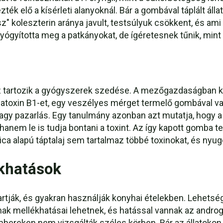
k elő a kísérleti alanyoknál. Bár a gombával táplált áll
ssz" koleszterin aránya javult, testsúlyuk csökkent, és a
ógyította meg a patkányokat, de ígéretesnek tűnik, min
artozik a gyógyszerek szedése. A mezőgazdaságban kom
atoxin B1-et, egy veszélyes mérget termelő gombával v
i nagy pazarlás. Egy tanulmány azonban azt mutatja, hogy 
anem le is tudja bontani a toxint. Az így kapott gomba 
a alapú táptalaj sem tartalmaz többé toxinokat, és nyug
ékhatások
artják, és gyakran használják konyhai ételekben. Lehet
ak mellékhatásai lehetnek, és hatással vannak az androg
ereken nem vizsgálták széles körben. Bár az állatokon és