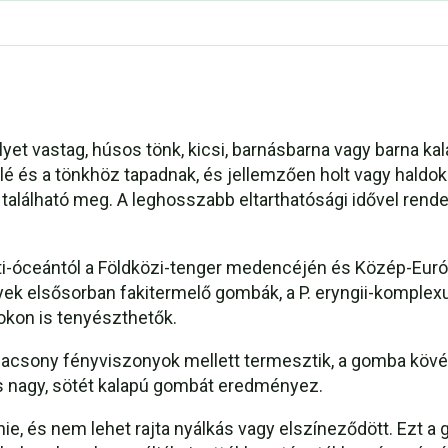
et vastag, húsos tönk, kicsi, barnásbarna vagy barna kal
elé és a tönkhöz tapadnak, és jellemzően holt vagy hald
lálható meg. A leghosszabb eltarthatósági idővel rendel
rigagomba
ti-óceántól a Földközi-tenger medencéjén és Közép-Európ
lyek elsősorban fakitermelő gombák, a P. eryngii-komple
okon is tenyészthetők.
alacsony fényviszonyok mellett termesztik, a gomba kövé
ütött tésztája
és nagy, sötét kalapú gombát eredményez.
nie, és nem lehet rajta nyálkás vagy elszíneződött. Ezt
t szerint: A gombát a következő recept szerint készítsük 