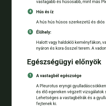
vastagabb és húsosabb, mint más Ple
Hús és íz
A hús hús húsos szerkezetű és diós 
Élőhely:
Halott vagy haldokló keményfákon, v
nyáron és kora ősszel terem. A vadon
Egészségügyi előnyök
A vastagbél egészsége
A Pleurotus eryngii gyulladáscsökke
és élő egereken végzett vizsgálatok 
Lehetséges a vastagbélrák és a gyul
fejtenek ki.