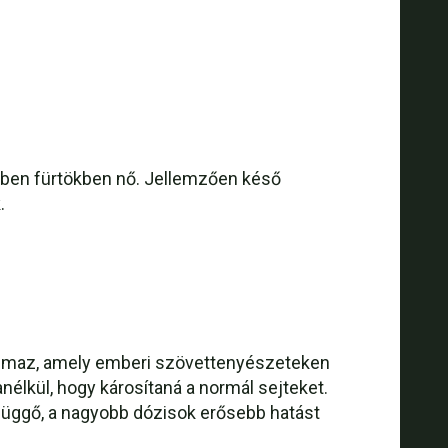
zben fürtökben nő. Jellemzően késő
.
talmaz, amely emberi szövettenyészeteken
élkül, hogy károsítaná a normál sejteket.
függő, a nagyobb dózisok erősebb hatást