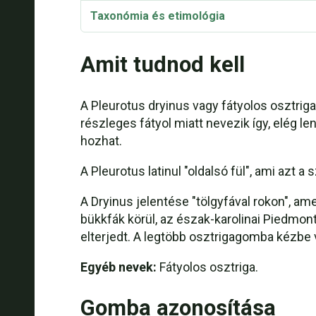
Taxonómia és etimológia
Amit tudnod kell
A Pleurotus dryinus vagy fátyolos osztri
részleges fátyol miatt nevezik így, elég l
hozhat.
A Pleurotus latinul "oldalsó fül", ami azt 
A Dryinus jelentése "tölgyfával rokon", a
bükkfák körül, az észak-karolinai Piedmon
elterjedt. A legtöbb osztrigagomba kézbe
Egyéb nevek:
Fátyolos osztriga.
Gomba azonosítása