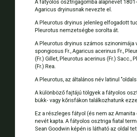
A fátyolos osztrigagomba alapnevét 1801-b
Agaricus dryinusnak nevezte el.
A Pleurotus dryinus jelenleg elfogadott 
Pleurotus nemzetségbe sorolta át.
A Pleurotus dryinus számos szinonimája van,
spongiosus Fr., Agaricus acerinus Fr., Pleur
(Fr.) Gillet, Pleurotus acerinus (Fr.) Sacc., 
(Fr.) Rea.
A Pleurotus, az általános név latinul "oldals
A különböző fajtájú tölgyek a fátyolos os
bükk- vagy kőrisfákon találkozhatunk ezze
Ez a részleges fátyol (és nem az Amanita é
nevét kapta. A fátyolos osztriga fiatal te
Sean Goodwin képén is látható az oldal tet