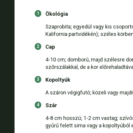
Ökológia
Szaprobita; egyedül vagy kis csoporto
Kalifornia partvidékén); széles körbe
Cap
4-10 cm; domború, majd szélesre domb
szőrszálakkal, de a kor előrehaladtáv
Kopoltyúk
A száron végigfutó; közeli vagy majdne
Szár
4-8 cm hosszú; 1-2 cm vastag; szívós
gyűrű felett sima vagy a kopoltyúból e