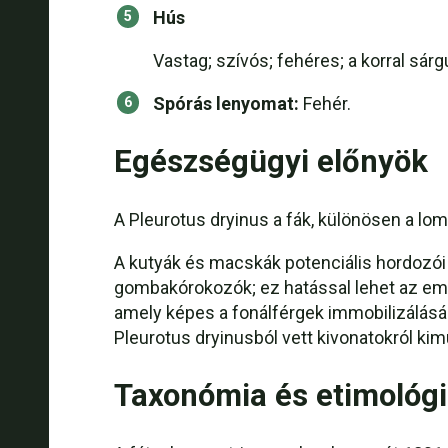
Hús
Vastag; szívós; fehéres; a korral sárgu
Spórás lenyomat:
Fehér.
Egészségügyi előnyök
A Pleurotus dryinus a fák, különösen a lom
A kutyák és macskák potenciális hordozói a
gombakórokozók; ez hatással lehet az emb
amely képes a fonálférgek immobilizálására
Pleurotus dryinusból vett kivonatokról kim
Taxonómia és etimológ