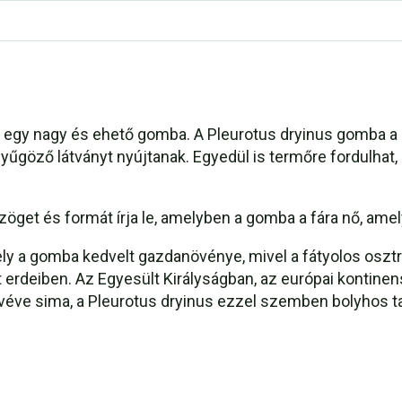
ga egy nagy és ehető gomba. A Pleurotus dryinus gomba a
enyűgöző látványt nyújtanak. Egyedül is termőre fordulhat,
a szöget és formát írja le, amelyben a gomba a fára nő, am
mely a gomba kedvelt gazdanövénye, mivel a fátyolos oszt
t erdeiben. Az Egyesült Királyságban, az európai kontin
 véve sima, a Pleurotus dryinus ezzel szemben bolyhos t