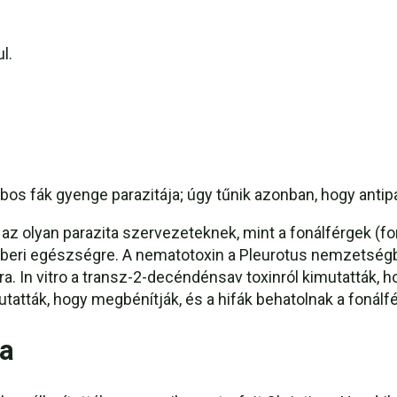
l.
bos fák gyenge parazitája; úgy tűnik azonban, hogy antipa
z olyan parazita szervezeteknek, mint a fonálférgek (foná
eri egészségre. A nematotoxin a Pleurotus nemzetségbe 
. In vitro a transz-2-decéndénsav toxinról kimutatták, ho
utatták, hogy megbénítják, és a hifák behatolnak a fonálf
ia