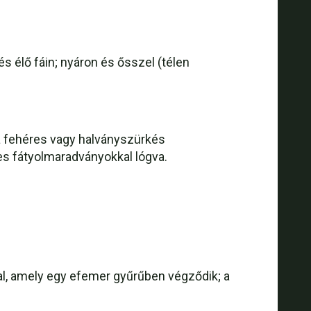
s élő fáin; nyáron és ősszel (télen
ta fehéres vagy halványszürkés
ges fátyolmaradványokkal lógva.
kal, amely egy efemer gyűrűben végződik; a