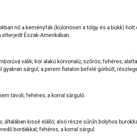
kban nő a keményfák (különösen a tölgy és a bükk) holt é
n elterjedt Észak-Amerikában.
orúvá válik; kör alakú körvonalú; szőrös; fehéres, alat
al gyakran sárgul; a perem fiatalon befelé görbült, részle
m távoli; fehéres, a korral sárguló.
; általában kissé elálló; alsó része sűrűn bolyhos burok
redő bordákkal; fehéres, a korral sárgul.