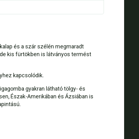
 kalap és a szár szélén megmaradt
 de kis fürtökben is látványos termést
elyhez kapcsolódik.
rigagomba gyakran látható tölgy- és
ensen, Észak-Amerikában és Ázsiában is
apintású.