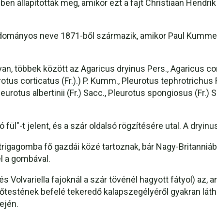
en állapították meg, amikor ezt a fajt Christiaan Hendri
tudományos neve 1871-ből származik, amikor Paul Kummer
 többek között az Agaricus dryinus Pers., Agaricus cortic
otus corticatus (Fr.).) P. Kumm., Pleurotus tephrotrichus F
Pleurotus albertinii (Fr.) Sacc., Pleurotus spongiosus (Fr.) 
ó fül"-t jelent, és a szár oldalsó rögzítésére utal. A dryin
ztrigagomba fő gazdái közé tartoznak, bár Nagy-Britanniá
l a gombával.
s Volvariella fajoknál a szár tövénél hagyott fátyol) az,
rmőtestének befelé tekeredő kalapszegélyéről gyakran láth
ején.