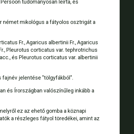
k Persoon tudományosan leírta, és
 német mikológus a fátyolos osztrigát a
atus Fr., Agaricus albertinii Fr., Agaricus
r., Pleurotus corticatus var. tephrotrichus
Sacc., és Pleurotus corticatus var. albertinii
us fajnév jelentése "tölgyfákból".
ban és Írországban valószínűleg inkább a
 amelyről ez az ehető gomba a köznapi
atók a részleges fátyol töredékei, amint az