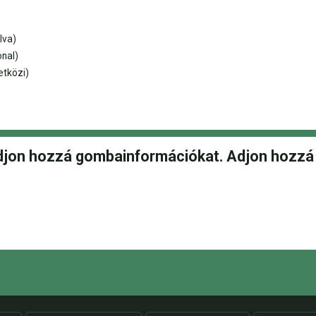
lva)
onal)
tközi)