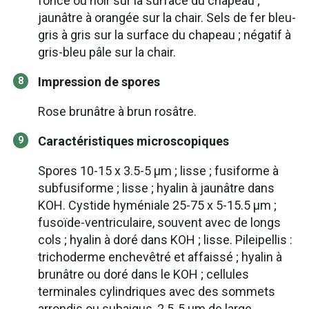
foncé ou noir sur la surface du chapeau ;
jaunâtre à orangée sur la chair. Sels de fer bleu-
gris à gris sur la surface du chapeau ; négatif à
gris-bleu pâle sur la chair.
Impression de spores
Rose brunâtre à brun rosâtre.
Caractéristiques microscopiques
Spores 10-15 x 3.5-5 µm ; lisse ; fusiforme à
subfusiforme ; lisse ; hyalin à jaunâtre dans
KOH. Cystide hyméniale 25-75 x 5-15.5 µm ;
fusoïde-ventriculaire, souvent avec de longs
cols ; hyalin à doré dans KOH ; lisse. Pileipellis :
trichoderme enchevêtré et affaissé ; hyalin à
brunâtre ou doré dans le KOH ; cellules
terminales cylindriques avec des sommets
arrondis ou subaigus, 2.5-5 µm de large.