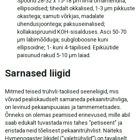
Spoorid 28-32 x 15-18 µm ilma ornamendita;
ellipsoidsed; tihedalt okkalised, 1-3 µm pikkuste
okastega; samuti võrkjas, madalate
ühendusjoontega; paksuseinalised;
kollakaspruunid KOH-sisalduses. Asci 50-70
µm läbimõõduga; subgloboosne kuni
ellipsoidne; 1- kuni 4-täpilised. Epiküütide
paisunud rakud 5-10 µm laiad.
Sarnased liigid
Mitmed teised trühvli-taolised seeneliigid, mis
võivad pealiskaudselt sarnaneda pekaanitrühvliga,
on levinud pekaanipuuaias ja tammemetsades.
Õnneks on olemas peamised erinevused, mille abil
saab edukalt tuvastada mis tahes "petiseent" ja
eristada neid tõelisest pekaanitrühvlist. Näiteks
Hymenogaster liikidel ("valetrühvlid") on tavaliselt