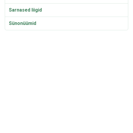
Sarnased liigid
Sünonüümid