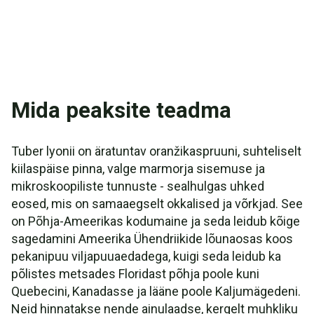
Mida peaksite teadma
Tuber lyonii on äratuntav oranžikaspruuni, suhteliselt
kiilaspäise pinna, valge marmorja sisemuse ja
mikroskoopiliste tunnuste - sealhulgas uhked
eosed, mis on samaaegselt okkalised ja võrkjad. See
on Põhja-Ameerikas kodumaine ja seda leidub kõige
sagedamini Ameerika Ühendriikide lõunaosas koos
pekanipuu viljapuuaedadega, kuigi seda leidub ka
põlistes metsades Floridast põhja poole kuni
Quebecini, Kanadasse ja lääne poole Kaljumägedeni.
Neid hinnatakse nende ainulaadse, kergelt muhkliku