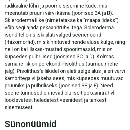
radikaalne lõhn ja poorne sisemine kude, mis
meenutab pruuni värvi käsna (joonised 3A ja B).
Skleroderma liike (nimetatakse ka "maapallideks")
võib segi ajada pekaanitrühvlitega. Scleroderma
isenditel on siiski alati valged seenenöörid
(rhizomorfid), mis kinnituvad nende aluse külge, ning
neil on ka lillakas-mustad spoorimassid, mis on
küpsedes pulbrilised (joonised 3C ja D). Kolmas
sarnane liik on perekond Pisolithus (surnud mehe
jalg). Pisolithus'e liikidel on alati selge alus ja eri värvi
kambritega viljakeha sees, mis küpsedes muutuvad
pruuniks ja pulbriliseks (joonised 3E ja F). Need
seene tunnused erinevad oluliselt pekaanitrühvli
looklevatest heledatest veenidest ja tahkest
sisemusest.
Sünonüümid