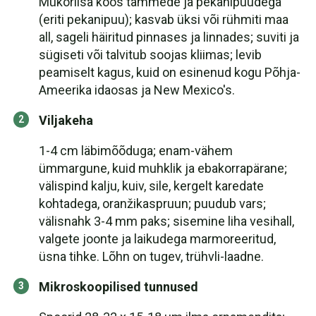
Mükoriisa koos tammede ja pekanipuudega
(eriti pekanipuu); kasvab üksi või rühmiti maa
all, sageli häiritud pinnases ja linnades; suviti ja
sügiseti või talvitub soojas kliimas; levib
peamiselt kagus, kuid on esinenud kogu Põhja-
Ameerika idaosas ja New Mexico's.
Viljakeha
1-4 cm läbimõõduga; enam-vähem
ümmargune, kuid muhklik ja ebakorrapärane;
välispind kalju, kuiv, sile, kergelt karedate
kohtadega, oranžikaspruun; puudub vars;
välisnahk 3-4 mm paks; sisemine liha vesihall,
valgete joonte ja laikudega marmoreeritud,
üsna tihke. Lõhn on tugev, trühvli-laadne.
Mikroskoopilised tunnused