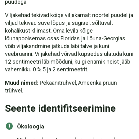
puudega.
Viljakehad tekivad kõige viljakamalt noortel puudel ja
viljad tekivad suve lõpus ja sügisel, sõltuvalt
kohalikust kliimast. Oma levila kõige
lõunapoolsemas osas Floridas ja Lõuna-Georgias
võib viljakandmine jätkuda läbi talve ja kuni
veebruarini. Viljakehad võivad küpsedes ulatuda kuni
12 sentimeetri läbimõõduni, kuigi enamik neist jääb
vahemikku 0 %.5 ja 2 sentimeetrit.
Muud nimed:
Pekaanitrühvel, Ameerika pruun
trühvel.
Seente identifitseerimine
Ökoloogia