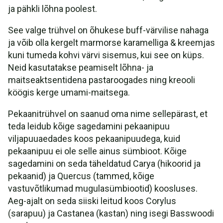
ja pähkli lõhna poolest.
See valge trühvel on õhukese buff-värvilise nahaga
ja võib olla kergelt marmorse karamelliga & kreemjas
kuni tumeda kohvi värvi sisemus, kui see on küps.
Neid kasutatakse peamiselt lõhna- ja
maitseaktsentidena pastaroogades ning kreooli
köögis kerge umami-maitsega.
Pekaanitrühvel on saanud oma nime sellepärast, et
teda leidub kõige sagedamini pekaanipuu
viljapuuaedades koos pekaanipuudega, kuid
pekaanipuu ei ole selle ainus sümbioot. Kõige
sagedamini on seda täheldatud Carya (hikoorid ja
pekaanid) ja Quercus (tammed, kõige
vastuvõtlikumad mugulasümbiootid) koosluses.
Aeg-ajalt on seda siiski leitud koos Corylus
(sarapuu) ja Castanea (kastan) ning isegi Basswoodi