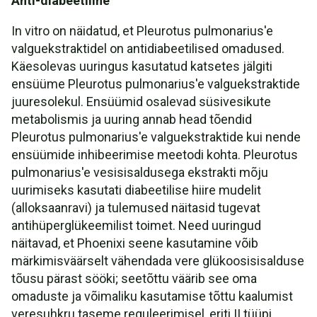
Anti-diabeetiline
In vitro on näidatud, et Pleurotus pulmonarius'e
valguekstraktidel on antidiabeetilised omadused.
Käesolevas uuringus kasutatud katsetes jälgiti
ensüüme Pleurotus pulmonarius'e valguekstraktide
juuresolekul. Ensüümid osalevad süsivesikute
metabolismis ja uuring annab head tõendid
Pleurotus pulmonarius'e valguekstraktide kui nende
ensüümide inhibeerimise meetodi kohta. Pleurotus
pulmonarius'e vesisisaldusega ekstrakti mõju
uurimiseks kasutati diabeetilise hiire mudelit
(alloksaanravi) ja tulemused näitasid tugevat
antihüperglükeemilist toimet. Need uuringud
näitavad, et Phoenixi seene kasutamine võib
märkimisväärselt vähendada vere glükoosisisalduse
tõusu pärast sööki; seetõttu väärib see oma
omaduste ja võimaliku kasutamise tõttu kaalumist
veresuhkru taseme reguleerimisel, eriti II tüüpi