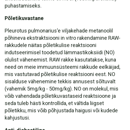
puhastamiseks.
Põletikuvastane
Pleurotus pulmonarius'e viljakehade metanoolil
põhineva ekstraktsiooni in vitro rakendamine RAW-
rakkudele näitas põletikulise reaktsiooni
indutseerimisel toodetud lämmastikoksiidi (NO)
olulist vähenemist. RAW rakke kasutatakse, kuna
need on meie immuunsüsteemi rakkude eelkäijad,
mis vastutavad põletikulise reaktsiooni eest. NO
sisalduse vähenemine tekkis annusest sõltuvalt
(vahemik 5mg/kg - 50mg/kg). NO on molekul, mis
võib vahendada põletikuvastaseid reaktsioone ja
seda tuleb hästi kontrollida, et vältida liigset
põletikku, mis võib põhjustada haigusi või kudede
kahjustusi.