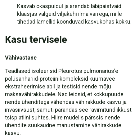
Kasvab okaspuidul ja arendab läbipaistvaid
klaasjas valgeid viljakehi ilma varrega, mille
tihedad lamellid koonduvad kasvukohas kokku.
Kasu tervisele
Vähivastane
Teadlased isoleerisid Pleurotus pulmonarius'e
polüsahhariid-proteiinikompleksid kuumavee
ekstraheerimise abil ja testisid nende mõju
maksavähirakkudele. Nad leidsid, et kokkupuude
nende ühenditega vähendas vähirakkude kasvu ja
invasiivsust, samuti parandas see ravimitundlikkust
tsisplatiini suhtes. Hiire mudelis pärssis nende
ühendite suukaudne manustamine vähirakkude
kasvu.