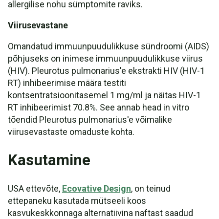
allergilise nohu sümptomite raviks.
Viirusevastane
Omandatud immuunpuudulikkuse sündroomi (AIDS)
põhjuseks on inimese immuunpuudulikkuse viirus
(HIV). Pleurotus pulmonarius'e ekstrakti HIV (HIV-1
RT) inhibeerimise määra testiti
kontsentratsioonitasemel 1 mg/ml ja näitas HIV-1
RT inhibeerimist 70.8%. See annab head in vitro
tõendid Pleurotus pulmonarius'e võimalike
viirusevastaste omaduste kohta.
Kasutamine
USA ettevõte,
Ecovative Design
, on teinud
ettepaneku kasutada mütseeli koos
kasvukeskkonnaga alternatiivina naftast saadud