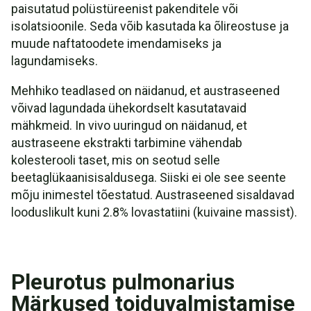
paisutatud polüstüreenist pakenditele või
isolatsioonile. Seda võib kasutada ka õlireostuse ja
muude naftatoodete imendamiseks ja
lagundamiseks.
Mehhiko teadlased on näidanud, et austraseened
võivad lagundada ühekordselt kasutatavaid
mähkmeid. In vivo uuringud on näidanud, et
austraseene ekstrakti tarbimine vähendab
kolesterooli taset, mis on seotud selle
beetaglükaanisisaldusega. Siiski ei ole see seente
mõju inimestel tõestatud. Austraseened sisaldavad
looduslikult kuni 2.8% lovastatiini (kuivaine massist).
Pleurotus pulmonarius
Märkused toiduvalmistamise