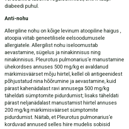
diabeedi puhul.
Anti-nohu
Allergiline nohu on kõige levinum atoopiline haigus ,
atoopia viitab geneetilisele eelsoodumusele
allergiatele. Allergilist nohu iseloomustab
aevastamine, sügelus ja ninakinnisus ning
ninakinnisus. Pleurotus pulmonarius'e manustamine
ühekordses annuses 500 mg/kg ei avaldanud
märkimisväärset mõju hiirtel, kellel oli antigeenidest
põhjustatud nina hõõrumine ja aevastamine, kuid
pärast kahenädalast ravi annusega 500 mg/kg
täheldati sümptomite pidurdumist; lisaks täheldati
pärast neljanädalast manustamist hiirtel annuses
200 mg/kg märkimisväärset sümptomite
pidurdumist. Näitab, et Pleurotus pulmonarius'e
korduvad annused selles hiire mudelis sobisid