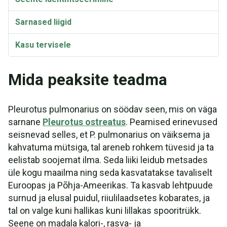
Sarnased liigid
Kasu tervisele
Kasutamine
Mida peaksite teadma
Pleurotus pulmonarius Märkused
toiduvalmistamise kohta
Pleurotus pulmonarius on söödav seen, mis on väga
sarnane
Kasvatamine
Pleurotus ostreatus
. Peamised erinevused
seisnevad selles, et P. pulmonarius on väiksema ja
Sünonüümid ja sordid
kahvatuma mütsiga, tal areneb rohkem tüvesid ja ta
eelistab soojemat ilma. Seda liiki leidub metsades
Pleurotus pulmonarius Video
üle kogu maailma ning seda kasvatatakse tavaliselt
Euroopas ja Põhja-Ameerikas. Ta kasvab lehtpuude
surnud ja elusal puidul, riiulilaadsetes kobarates, ja
tal on valge kuni hallikas kuni lillakas spooritrükk.
Seene on madala kalori-, rasva- ja