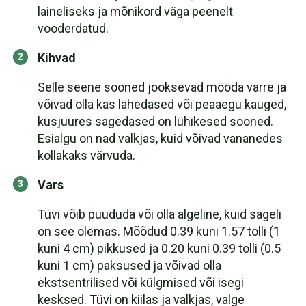
laineliseks ja mõnikord väga peenelt
vooderdatud.
Kihvad
Selle seene sooned jooksevad mööda varre ja
võivad olla kas lähedased või peaaegu kauged,
kusjuures sagedased on lühikesed sooned.
Esialgu on nad valkjas, kuid võivad vananedes
kollakaks värvuda.
Vars
Tüvi võib puududa või olla algeline, kuid sageli
on see olemas. Mõõdud 0.39 kuni 1.57 tolli (1
kuni 4 cm) pikkused ja 0.20 kuni 0.39 tolli (0.5
kuni 1 cm) paksused ja võivad olla
ekstsentrilised või külgmised või isegi
kesksed. Tüvi on kiilas ja valkjas, valge