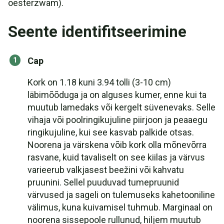
oesterzwam).
Seente identifitseerimine
Cap
Kork on 1.18 kuni 3.94 tolli (3-10 cm)
läbimõõduga ja on alguses kumer, enne kui ta
muutub lamedaks või kergelt süvenevaks. Selle
vihaja või poolringikujuline piirjoon ja peaaegu
ringikujuline, kui see kasvab palkide otsas.
Noorena ja värskena võib kork olla mõnevõrra
rasvane, kuid tavaliselt on see kiilas ja värvus
varieerub valkjasest beežini või kahvatu
pruunini. Sellel puuduvad tumepruunid
värvused ja sageli on tulemuseks kahetooniline
välimus, kuna kuivamisel tuhmub. Marginaal on
noorena sissepoole rullunud, hiljem muutub