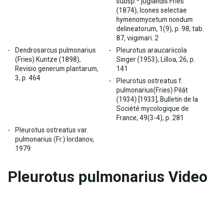
subsp.* juglandis Fries
(1874), Icones selectae
hymenomycetum nondum
delineatorum, 1(9), p. 98, tab.
87, viigimari. 2
Dendrosarcus pulmonarius
Pleurotus araucariicola
(Fries) Kuntze (1898),
Singer (1953), Lilloa, 26, p.
Revisio generum plantarum,
141
3, p. 464
Pleurotus ostreatus f.
pulmonarius(Fries) Pilát
(1934) [1933], Bulletin de la
Société mycologique de
France, 49(3-4), p. 281
Pleurotus ostreatus var.
pulmonarius (Fr.) Iordanov,
1979
Pleurotus pulmonarius Video