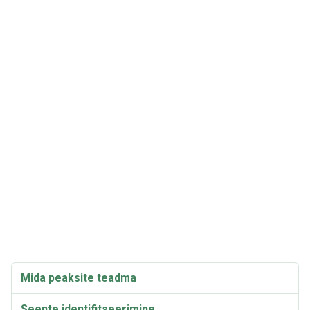
Mida peaksite teadma
Seente identifitseerimine