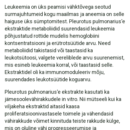
Leukeemia on üks peamisi vähktõvega seotud
surmajuhtumeid kogu maailmas ja aneemia on selle
haiguse üks sümptomitest. Pleurotus pulmonarius'e
ekstraktide metaboliidid suurendasid leukeemia
põhjustatud rottide mudelis hemoglobiini
kontsentratsiooni ja erütrotsüütide arvu. Need
metaboliidid takistasid või taastasid ka
leukotsütoosi, valgete vereliblede arvu suurenemist,
mis esineb leukeemia korral, või taastasid selle.
Ekstraktidel oli ka immunomoduleeriv mõju,
suurendades leukotsüütide koguarvu.
Pleurotus pulmonarius'e ekstrakte kasutati ka
jämesoolevähirakkudele in vitro. Nii mütseeli kui ka
viljakeha ekstraktid aitasid kaasa
proliferatsioonivastasele toimele ja vähendasid
vähirakkude võimet kinnituda teiste rakkude külge,
mis on oluline vähi progresseerumise ja