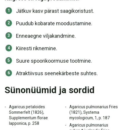
Jätkuv kasv pärast saagikoristust.
Puudub kobarate moodustamine.
Enneaegne viljakandmine.
Kiiresti riknemine.
Suure spoorikoormuse tootmine.
Atraktiivsus seenekärbeste suhtes.
Sünonüümid ja sordid
Agaricus petaloides
Agaricus pulmonarius Fries
Sommerfelt (1826),
(1821), Systema
Supplementum florae
mycologicum, 1, p. 187
lapponica, p. 258
Agaricus pulmonarius