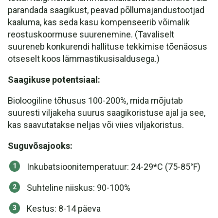
parandada saagikust, peavad põllumajandustootjad
kaaluma, kas seda kasu kompenseerib võimalik
reostuskoormuse suurenemine. (Tavaliselt
suureneb konkurendi hallituse tekkimise tõenäosus
otseselt koos lämmastikusisaldusega.)
Saagikuse potentsiaal:
Bioloogiline tõhusus 100-200%, mida mõjutab
suuresti viljakeha suurus saagikoristuse ajal ja see,
kas saavutatakse neljas või viies viljakoristus.
Suguvõsajooks:
Inkubatsioonitemperatuur: 24-29*C (75-85°F)
Suhteline niiskus: 90-100%
Kestus: 8-14 päeva