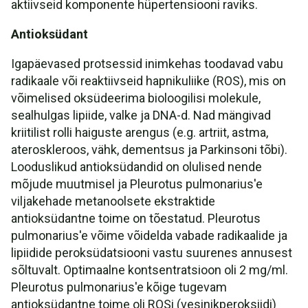
aktiivseid komponente hüpertensiooni raviks.
Antioksüdant
Igapäevased protsessid inimkehas toodavad vabu
radikaale või reaktiivseid hapnikuliike (ROS), mis on
võimelised oksüdeerima bioloogilisi molekule,
sealhulgas lipiide, valke ja DNA-d. Nad mängivad
kriitilist rolli haiguste arengus (e.g. artriit, astma,
ateroskleroos, vähk, dementsus ja Parkinsoni tõbi).
Looduslikud antioksüdandid on olulised nende
mõjude muutmisel ja Pleurotus pulmonarius'e
viljakehade metanoolsete ekstraktide
antioksüdantne toime on tõestatud. Pleurotus
pulmonarius'e võime võidelda vabade radikaalide ja
lipiidide peroksüdatsiooni vastu suurenes annusest
sõltuvalt. Optimaalne kontsentratsioon oli 2 mg/ml.
Pleurotus pulmonarius'e kõige tugevam
antioksüdantne toime oli ROSi (vesinikperoksiidi)