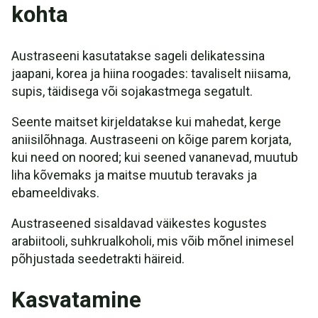
kohta
Austraseeni kasutatakse sageli delikatessina
jaapani, korea ja hiina roogades: tavaliselt niisama,
supis, täidisega või sojakastmega segatult.
Seente maitset kirjeldatakse kui mahedat, kerge
aniisilõhnaga. Austraseeni on kõige parem korjata,
kui need on noored; kui seened vananevad, muutub
liha kõvemaks ja maitse muutub teravaks ja
ebameeldivaks.
Austraseened sisaldavad väikestes kogustes
arabiitooli, suhkrualkoholi, mis võib mõnel inimesel
põhjustada seedetrakti häireid.
Kasvatamine