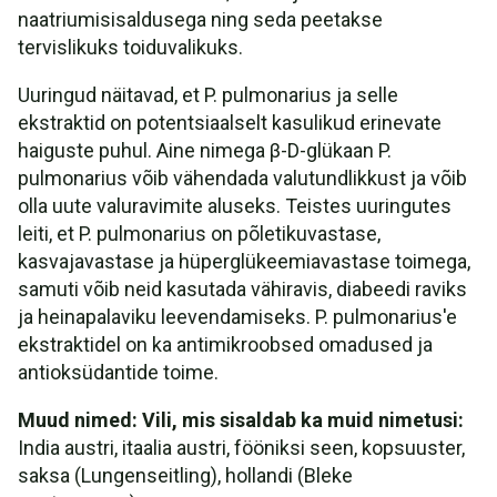
naatriumisisaldusega ning seda peetakse
tervislikuks toiduvalikuks.
Uuringud näitavad, et P. pulmonarius ja selle
ekstraktid on potentsiaalselt kasulikud erinevate
haiguste puhul. Aine nimega β-D-glükaan P.
pulmonarius võib vähendada valutundlikkust ja võib
olla uute valuravimite aluseks. Teistes uuringutes
leiti, et P. pulmonarius on põletikuvastase,
kasvajavastase ja hüperglükeemiavastase toimega,
samuti võib neid kasutada vähiravis, diabeedi raviks
ja heinapalaviku leevendamiseks. P. pulmonarius'e
ekstraktidel on ka antimikroobsed omadused ja
antioksüdantide toime.
Muud nimed: Vili, mis sisaldab ka muid nimetusi:
India austri, itaalia austri, fööniksi seen, kopsuuster,
saksa (Lungenseitling), hollandi (Bleke