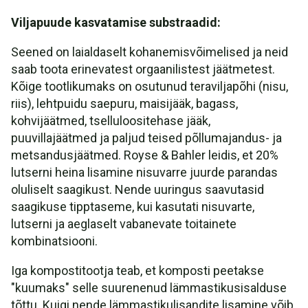
Viljapuude kasvatamise substraadid:
Seened on laialdaselt kohanemisvõimelised ja neid
saab toota erinevatest orgaanilistest jäätmetest.
Kõige tootlikumaks on osutunud teraviljapõhi (nisu,
riis), lehtpuidu saepuru, maisijääk, bagass,
kohvijäätmed, tselluloositehase jääk,
puuvillajäätmed ja paljud teised põllumajandus- ja
metsandusjäätmed. Royse & Bahler leidis, et 20%
lutserni heina lisamine nisuvarre juurde parandas
oluliselt saagikust. Nende uuringus saavutasid
saagikuse tipptaseme, kui kasutati nisuvarte,
lutserni ja aeglaselt vabanevate toitainete
kombinatsiooni.
Iga kompostitootja teab, et komposti peetakse
"kuumaks" selle suurenenud lämmastikusisalduse
tõttu. Kuigi nende lämmastikulisandite lisamine võib