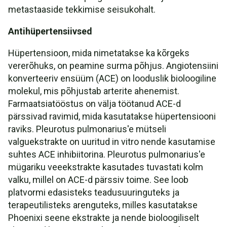
metastaaside tekkimise seisukohalt.
Antihüpertensiivsed
Hüpertensioon, mida nimetatakse ka kõrgeks
vererõhuks, on peamine surma põhjus. Angiotensiini
konverteeriv ensüüm (ACE) on looduslik bioloogiline
molekul, mis põhjustab arterite ahenemist.
Farmaatsiatööstus on välja töötanud ACE-d
pärssivad ravimid, mida kasutatakse hüpertensiooni
raviks. Pleurotus pulmonarius'e mütseli
valguekstrakte on uuritud in vitro nende kasutamise
suhtes ACE inhibiitorina. Pleurotus pulmonarius'e
mügariku veeekstrakte kasutades tuvastati kolm
valku, millel on ACE-d pärssiv toime. See loob
platvormi edasisteks teadusuuringuteks ja
terapeutilisteks arenguteks, milles kasutatakse
Phoenixi seene ekstrakte ja nende bioloogiliselt