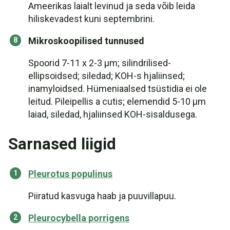
Ameerikas laialt levinud ja seda võib leida
hiliskevadest kuni septembrini.
Mikroskoopilised tunnused
Spoorid 7-11 x 2-3 µm; silindrilised-
ellipsoidsed; siledad; KOH-s hjaliinsed;
inamyloidsed. Hümeniaalsed tsüstidia ei ole
leitud. Pileipellis a cutis; elemendid 5-10 µm
laiad, siledad, hjaliinsed KOH-sisaldusega.
Sarnased liigid
Pleurotus populinus
Piiratud kasvuga haab ja puuvillapuu.
Pleurocybella porrigens