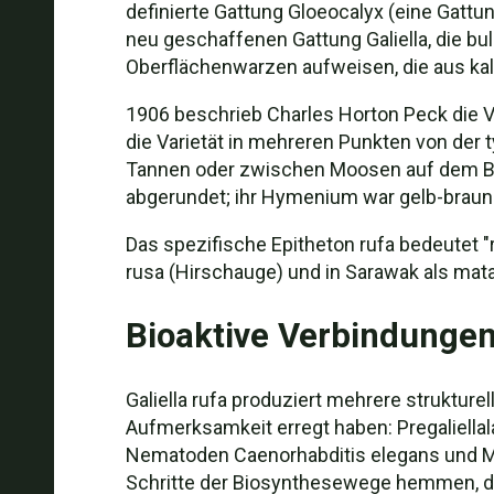
definierte Gattung Gloeocalyx (eine Gattun
neu geschaffenen Gattung Galiella, die bul
Oberflächenwarzen aufweisen, die aus kal
1906 beschrieb Charles Horton Peck die Va
die Varietät in mehreren Punkten von der 
Tannen oder zwischen Moosen auf dem Boden
abgerundet; ihr Hymenium war gelb-braune
Das spezifische Epitheton rufa bedeutet "r
rusa (Hirschauge) und in Sarawak als mata
Bioaktive Verbindunge
Galiella rufa produziert mehrere struktur
Aufmerksamkeit erregt haben: Pregaliellal
Nematoden Caenorhabditis elegans und Mel
Schritte der Biosynthesewege hemmen, di