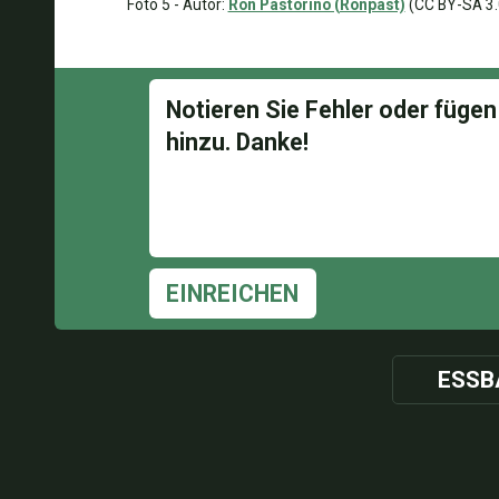
Foto 5 - Autor:
Ron Pastorino (Ronpast)
(CC BY-SA 3.
EINREICHEN
ESSB