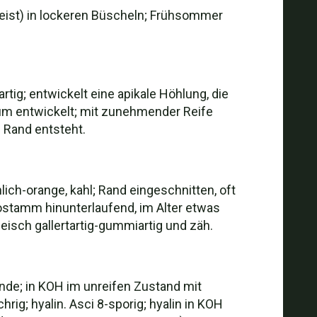
meist) in lockeren Büscheln; Frühsommer
rtig; entwickelt eine apikale Höhlung, die
um entwickelt; mit zunehmender Reife
 Rand entsteht.
ich-orange, kahl; Rand eingeschnitten, oft
dostamm hinunterlaufend, im Alter etwas
isch gallertartig-gummiartig und zäh.
ände; in KOH im unreifen Zustand mit
rig; hyalin. Asci 8-sporig; hyalin in KOH