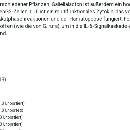
iedener Pflanzen. Galiellalacton ist außerdem ein hoch
epG2-Zellen. IL-6 ist ein multifunktionales Zytokin, das v
Akutphasenreaktionen und der Hämatopoese fungiert. For
en (wie die von G. rufa), um in die IL-6-Signalkaskade e
ind.
13)
.0 Unportiert)
.0 Unported)
 Unportiert)
 Unportiert)