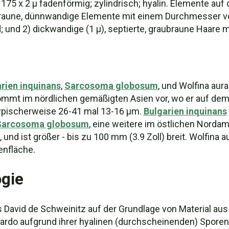
175 x 2 µ fadenförmig; zylindrisch; hyalin. Elemente auf 
raune, dünnwandige Elemente mit einem Durchmesser von
und 2) dickwandige (1 µ), septierte, graubraune Haare mi
rien inquinans
,
Sarcosoma globosum
, und Wolfina aura
ommt im nördlichen gemäßigten Asien vor, wo er auf dem
 typischerweise 26-41 mal 13-16 µm.
Bulgarien inquinans
Sarcosoma globosum
, eine weitere im östlichen Norda
, und ist größer - bis zu 100 mm (3.9 Zoll) breit. Wolfina 
enfläche.
gie
 David de Schweinitz auf der Grundlage von Material aus 
cardo aufgrund ihrer hyalinen (durchscheinenden) Spore