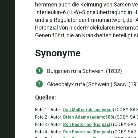
hemmen auch die Keimung von Samen versch
Interleukin-6 (IL-6)-Signalübertragung in H
und als Regulator der Immunantwort, der 
Potenzial von niedermolekularen Hemmstoff
Genen führt, die an Krankheiten beteiligt s
Synonyme
Bulgarien rufa Schwein. (1832)
Gloeocalyx rufa (Schwein.) Sacc. (19
Quellen:
Foto 1 - Autor:
Dan Molter (shroomydan)
(CC BY-SA 3
Foto 2 - Autor:
Brian Adamo (adamo588)
(CC BY-SA 3
Foto 3 - Autor:
Ron Pastorino (Ronpast)
(CC BY-SA 3.0
Foto 4 - Autor:
Ron Pastorino (Ronpast)
(CC BY-SA 3.0