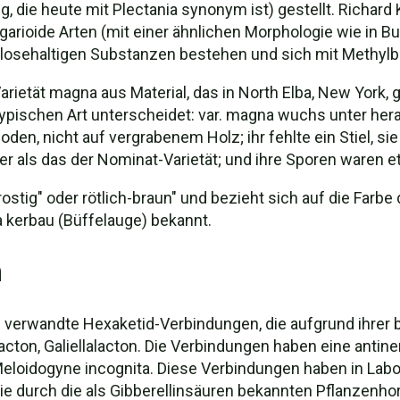
g, die heute mit Plectania synonym ist) gestellt. Richard
garioide Arten (mit einer ähnlichen Morphologie wie in B
losehaltigen Substanzen bestehen und sich mit Methylbl
rietät magna aus Material, das in North Elba, New York,
typischen Art unterscheidet: var. magna wuchs unter her
, nicht auf vergrabenem Holz; ihr fehlte ein Stiel, sie
r als das der Nominat-Varietät; und ihre Sporen waren e
ostig" oder rötlich-braun" und bezieht sich auf die Farb
 kerbau (Büffelauge) bekannt.
n
ell verwandte Hexaketid-Verbindungen, die aufgrund ihrer
acton, Galiellalacton. Die Verbindungen haben eine antin
oidogyne incognita. Diese Verbindungen haben in Labort
e durch die als Gibberellinsäuren bekannten Pflanzenho