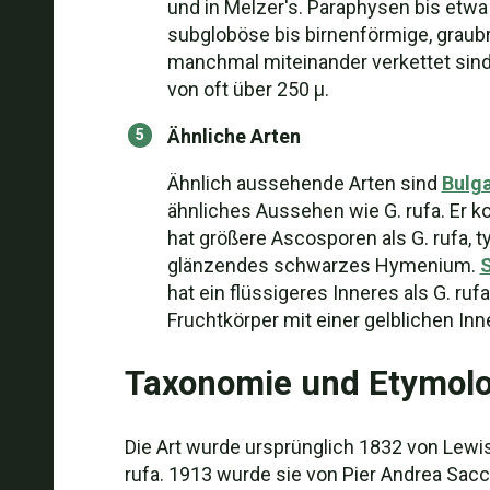
und in Melzer's. Paraphysen bis etwa 
subgloböse bis birnenförmige, graub
manchmal miteinander verkettet sind; 
von oft über 250 µ.
Ähnliche Arten
Ähnlich aussehende Arten sind
Bulga
ähnliches Aussehen wie G. rufa. Er k
hat größere Ascosporen als G. rufa,
glänzendes schwarzes Hymenium.
hat ein flüssigeres Inneres als G. rufa
Fruchtkörper mit einer gelblichen Inn
Taxonomie und Etymolo
Die Art wurde ursprünglich 1832 von Lewis
rufa. 1913 wurde sie von Pier Andrea Sac