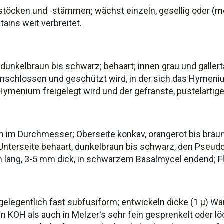
zstöcken und -stämmen; wächst einzeln, gesellig oder (
ins weit verbreitet.
 dunkelbraun bis schwarz; behaart; innen grau und gallerta
mschlossen und geschützt wird, in der sich das Hymeni
Hymenium freigelegt wird und der gefranste, pustelartige
 im Durchmesser; Oberseite konkav, orangerot bis bräunl
; Unterseite behaart, dunkelbraun bis schwarz, den Pseu
lang, 3-5 mm dick, in schwarzem Basalmycel endend; Fle
 gelegentlich fast subfusiform; entwickeln dicke (1 µ) W
n KOH als auch in Melzer's sehr fein gesprenkelt oder löch