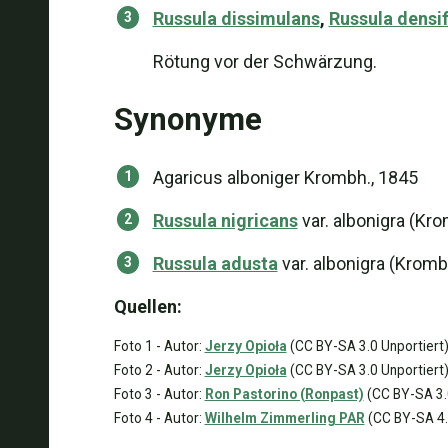
Russula dissimulans
,
Russula densif
Rötung vor der Schwärzung.
Synonyme
Agaricus alboniger Krombh., 1845
Russula nigricans
var. albonigra (Kr
Russula adusta
var. albonigra (Krom
Quellen:
Foto 1 - Autor:
Jerzy Opioła
(CC BY-SA 3.0 Unportiert
Foto 2 - Autor:
Jerzy Opioła
(CC BY-SA 3.0 Unportiert
Foto 3 - Autor:
Ron Pastorino (Ronpast)
(CC BY-SA 3.0
Foto 4 - Autor:
Wilhelm Zimmerling PAR
(CC BY-SA 4.0