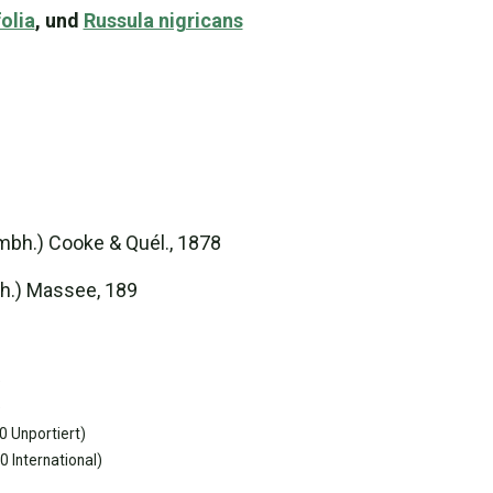
olia
, und
Russula nigricans
ombh.) Cooke & Quél., 1878
bh.) Massee, 189
)
)
 Unportiert)
 International)