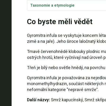
Taxonomie a etymologie
Gyromitra infula Video
Co byste měli vědět
Gyromitra infula se vyskytuje koncem léta a
zimě a na jaře). Jeho široce laločnatý klob
Tmavě červenohnědé klobouky plodnic mají 
ostrých hrotů, které vyčnívají nad úroveň p
Třeň je bílý nebo světle hnědý, na povrchu 
Gyromitra infula je považována za nejedlou
monomethylhydrazin, součást některých ra
neformální kategorie "nepravé smrže".
Další názvy:
Smrž kapucínský, Smrž skřípa