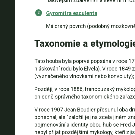
fialovějším zbarvením a severním roz
Gyromitra esculenta
Má drsný povrch (podobný mozkovně), 
Taxonomie a etymologi
Tato houba byla poprvé popsána v roce 
hláskování rodu bylo Elvela). V roce 1849 
(vyznačeného vlnovkami nebo konvoluty);
Později, v roce 1886, francouzský mykolog 
ohledně správného taxonomického zařazen
V roce 1907 Jean Boudier přesunul oba dru
ponechal, ale "založil jej na zcela jiném 
pojmenování a identity obou hub se Fred J.
nebyl přijat pozdějšími mykology, kteří z