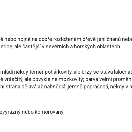
ně nebo hojně na dobře rozloženém dřevě jehličnanů nebo 
erice, ale častější v severních a horských oblastech.
mládí někdy téměř pohárkovitý, ale brzy se stává laločn
lně vrásčitý, ale obvykle ne mozkovitý; barva velmi proměn
í strana bělavá až nahnědlá, jemně poprášená, někdy v 
 nevýrazný nebo komorovaný.