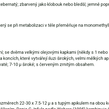
žebernatý; zbarvený jako klobouk nebo bledší; jemně popr
který se při metabolizaci v těle přeměňuje na monomethyl
dní; se dvěma velkými olejovými kapkami (někdy s 1 nebo 
 koncích, které vytvářejí iluzi širokých, velmi mělkých ap
avaté; 7-10 µ široké; s červeným zrnitým obsahem.
rozměrech 22-30 x 7.5-12 µ a s tupým apikulem na obou ko