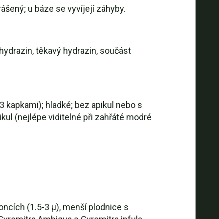
ášený; u báze se vyvíjejí záhyby.
hydrazin, těkavý hydrazin, součást
3 kapkami); hladké; bez apikul nebo s
ikul (nejlépe viditelné při zahřáté modré
ncích (1.5-3 µ), menší plodnice s