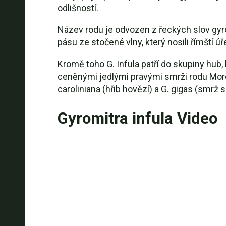
odlišností.
Název rodu je odvozen z řeckých slov gyros
pásu ze stočené vlny, který nosili římští úř
Kromě toho G. Infula patří do skupiny hu
ceněnými jedlými pravými smrži rodu Morche
caroliniana (hřib hovězí) a G. gigas (smrž 
Gyromitra infula Video