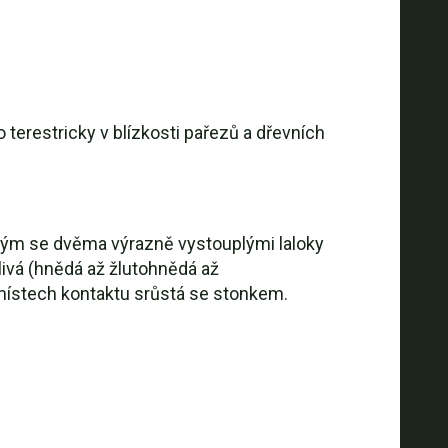
terestricky v blízkosti pařezů a dřevních
atým se dvěma výrazně vystouplými laloky
livá (hnědá až žlutohnědá až
místech kontaktu srůstá se stonkem.