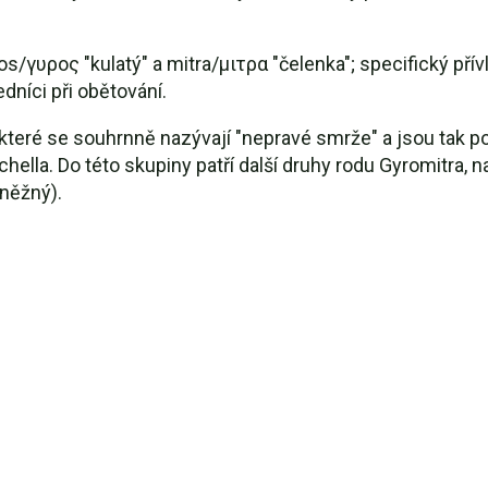
/γυρος "kulatý" a mitra/μιτρα "čelenka"; specifický přívl
edníci při obětování.
b, které se souhrnně nazývají "nepravé smrže" a jsou ta
lla. Do této skupiny patří další druhy rodu Gyromitra, na
sněžný).