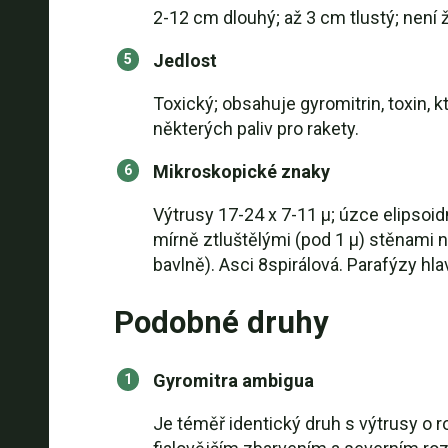
2-12 cm dlouhý; až 3 cm tlustý; není 
Jedlost
Toxický; obsahuje gyromitrin, toxin, 
některých paliv pro rakety.
Mikroskopické znaky
Výtrusy 17-24 x 7-11 µ; úzce elipsoi
mírně ztluštělými (pod 1 µ) stěnami na
bavlně). Asci 8spirálová. Parafýzy hl
Podobné druhy
Gyromitra ambigua
Je téměř identický druh s výtrusy o 