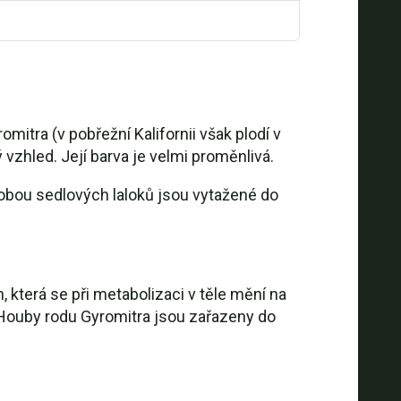
omitra (v pobřežní Kalifornii však plodí v
 vzhled. Její barva je velmi proměnlivá.
 obou sedlových laloků jsou vytažené do
 která se při metabolizaci v těle mění na
 Houby rodu Gyromitra jsou zařazeny do