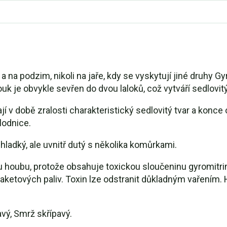
 na podzim, nikoli na jaře, kdy se vyskytují jiné druhy Gyr
ouk je obvykle sevřen do dvou laloků, což vytváří sedlovitý
v době zralosti charakteristický sedlovitý tvar a konce
lodnice.
hladký, ale uvnitř dutý s několika komůrkami.
 houbu, protože obsahuje toxickou sloučeninu gyromitrin,
ketových paliv. Toxin lze odstranit důkladným vařením.
vý, Smrž skřípavý.