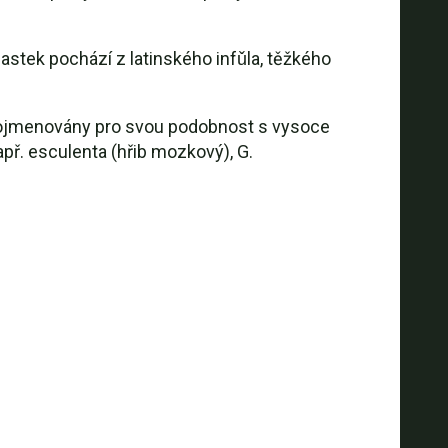
astek pochází z latinského infǔla, těžkého
k pojmenovány pro svou podobnost s vysoce
př. esculenta (hřib mozkový), G.