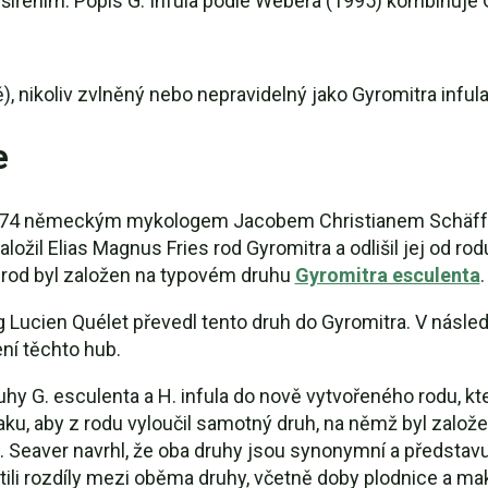
šířením. Popis G. Infula podle Webera (1995) kombinuje 
nikoliv zvlněný nebo nepravidelný jako Gyromitra infula
e
1774 německým mykologem Jacobem Christianem Schäffere
založil Elias Magnus Fries rod Gyromitra a odlišil jej od 
 rod byl založen na typovém druhu
Gyromitra esculenta
.
Lucien Quélet převedl tento druh do Gyromitra. V následu
í těchto hub.
hy G. esculenta a H. infula do nově vytvořeného rodu, kt
znaku, aby z rodu vyloučil samotný druh, na němž byl zalo
 Seaver navrhl, že oba druhy jsou synonymní a představuj
jistili rozdíly mezi oběma druhy, včetně doby plodnice a