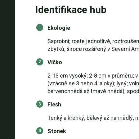
Identifikace hub
Ekologie
Saprobní; roste jednotlivě, roztrouše
zbytků; široce rozšířený v Severní Am
Víčko
2-13 cm vysoký; 2-8 cm v průměru; v 
(vzácně se 3 nebo 4 laloky); lysý; vo
červenohnědá až tmavě hnědá); spodn
Flesh
Tenký a křehký; bělavý až nahnědlý;
Stonek