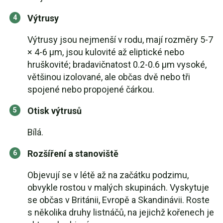
Výtrusy
Výtrusy jsou nejmenší v rodu, mají rozměry 5-7
× 4-6 µm, jsou kulovité až eliptické nebo
hruškovité; bradavičnatost 0.2-0.6 µm vysoké,
většinou izolované, ale občas dvě nebo tři
spojené nebo propojené čárkou.
Otisk výtrusů
Bílá.
Rozšíření a stanoviště
Objevují se v létě až na začátku podzimu,
obvykle rostou v malých skupinách. Vyskytuje
se občas v Británii, Evropě a Skandinávii. Roste
s několika druhy listnáčů, na jejichž kořenech je