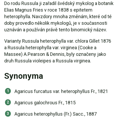
Do rodu Russula ji zařadil švédský mykolog a botanik
Elias Magnus Fries v roce 1838 s epitetem
heterophylla. Navzdory mnoha změnám, které od té
doby provedlo několik mykologů, je v současnosti
uznáván a používán právě tento binomický název.
Varianty Russula heterophylla var. chlora Gillet 1876
a Russula heterophylla var. virginea (Cooke a
Massee) A.Pearson & Dennis, byly označeny jako
druh Russula violeipes a Russula virginea.
Synonyma
Agaricus furcatus var. heterophyllus Fr., 1821
Agaricus galochrous Fr., 1815
Agaricus heterophyllus (Fr.) Sacc., 1887