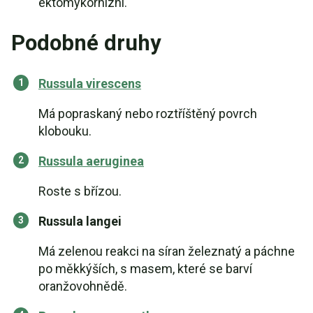
ektomykorhizní.
Podobné druhy
Russula virescens
Má popraskaný nebo roztříštěný povrch
klobouku.
Russula aeruginea
Roste s břízou.
Russula langei
Má zelenou reakci na síran železnatý a páchne
po měkkýších, s masem, které se barví
oranžovohnědě.