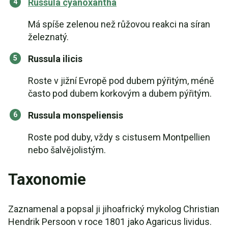
Russula cyanoxantha
Má spíše zelenou než růžovou reakci na síran
železnatý.
Russula ilicis
Roste v jižní Evropě pod dubem pýřitým, méně
často pod dubem korkovým a dubem pýřitým.
Russula monspeliensis
Roste pod duby, vždy s cistusem Montpellien
nebo šalvějolistým.
Taxonomie
Zaznamenal a popsal ji jihoafrický mykolog Christian
Hendrik Persoon v roce 1801 jako Agaricus lividus.