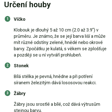
Určení houby
Víčko
Klobouk je dlouhý 5 až 10 cm (2.0 až 3.9") v
průměru. Je známo, že se její barva liší a může
mít různé odstíny zelené, hnědé nebo okrové
barvy. Zpočátku je kulatá, s věkem se zplošťuje
a později se u ní vytváří prohlubeň.
Stonek
Bílá stélka je pevná, hnědne a při potření
síranem železitým dává lososovou reakci.
Žábry
Žábry jsou srostlé a bílé, což dává výtrusům
stejnou barvu.