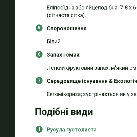
Еліпсоїдна або яйцеподібна; 7-8 х 
(сітчаста сітка).
Спороношення
Білий.
Запах і смак
Легкий фруктовий запах; м'який сма
Середовище існування & Екологіч
Ектомікориза; зустрічається як у хв
Подібні види
Русула густолиста