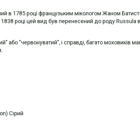
ний в 1785 році французьким мікологом Жаном Батис
 У 1838 році цей вид був перенесений до роду Russul
ий" або "червонуватий", і справді, багато моховиків 
.
ton) Сірий