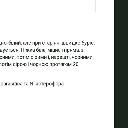
о-білий, але при старінні швидко буріє,
ується. Ніжка біла, міцна і пряма, з
ними, потім сірими і, нарешті, чорними,
 потім сірою і чорною протягом 20
parasitica та N. астерофора