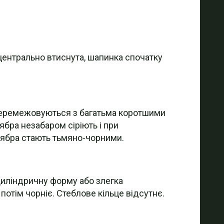
і центрально втиснута, шапинка спочатку
и перемежовуються з багатьма коротшими
ябра незабаром сіріють і при
зябра стають тьмяно-чорними.
ь циліндричну форму або злегка
 потім чорніє. Стеблове кільце відсутнє.