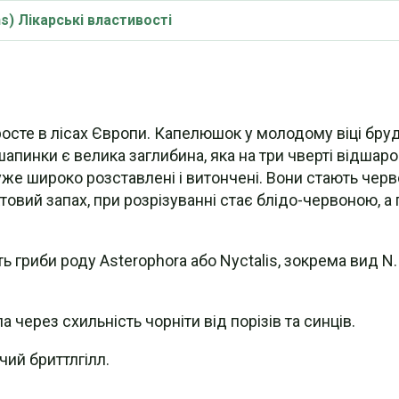
s) Лікарські властивості
осте в лісах Європи. Капелюшок у молодому віці брудн
 шапинки є велика заглибина, яка на три чверті відшаров
дуже широко розставлені і витончені. Вони стають черво
товий запах, при розрізуванні стає блідо-червоною, а
 гриби роду Asterophora або Nyctalis, зокрема вид N. 
 через схильність чорніти від порізів та синців.
ий бриттлгілл.