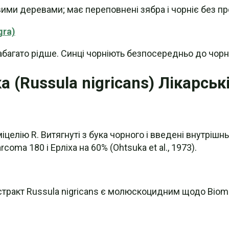
ими деревами; має переповнені зябра і чорніє без про
gra)
абагато рідше. Синці чорніють безпосередньо до чорн
 (Russula nigricans) Лікарськ
міцелію R. Витягнуті з бука чорного і введені внутріш
coma 180 і Ерліха на 60% (Ohtsuka et al., 1973).
акт Russula nigricans є молюскоцидним щодо Biomphalar