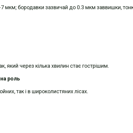
6-7 мкм; бородавки зазвичай до 0.3 мкм заввишки, то
к, який через кілька хвилин стає гострішим.
на роль
ойних, так і в широколистяних лісах.