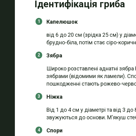
Ідентифікація гриба
Капелюшок
від 6 до 20 см (зрідка 25 см) у ді
брудно-біла, потім стає сіро-коричн
Зябра
Широко розставлені аднатні зябра 
зябрами (відомими як ламели). Споч
пошкодженні стають рожево-червоно
Ніжка
Від 1 до 4 см у діаметрі та від 3 
звужуються до основи. М'якуш стебла
Спори