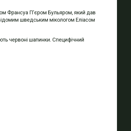
том Франсуа П'єром Бульяром, який дав
a відомим шведським мікологом Еліасом
мають червоні шапинки. Специфічний