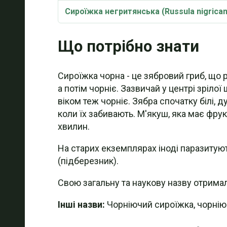
Сироїжка негритянська (Russula nigrican
Етимологія
Що потрібно знати
Синоніми
Сироїжка чорна - це зябровий гриб, що р
а потім чорніє. Зазвичай у центрі зрілої
віком теж чорніє. Зябра спочатку білі, 
коли їх забивають. М'якуш, яка має фрук
хвилин.
На старих екземплярах іноді паразитують
(підберезник).
Свою загальну та наукову назву отримала
Інші назви:
Чорніючий сироїжка, чорніюч