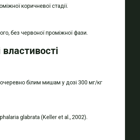
міжної коричневої стадії.
ого, без червоної проміжної фази.
і властивості
ньочеревно білим мишам у дозі 300 мг/кг
ia glabrata (Keller et al., 2002).