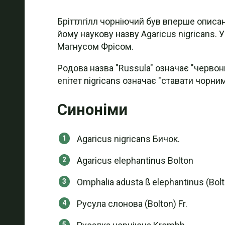
Бріттлгілл чорніючий був вперше описа
йому наукову назву Agaricus nigricans.
Магнусом Фрісом.
Родова назва "Russula" означає "червон
епітет nigricans означає "ставати чорним
Синоніми
Agaricus nigricans Бичок.
Agaricus elephantinus Bolton
Omphalia adusta ß elephantinus (Bol
Русула слонова (Bolton) Fr.