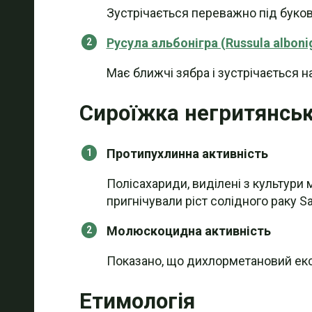
Зустрічається переважно під буков
Русула альбонігра (Russula alboni
Має ближчі зябра і зустрічається н
Сироїжка негритянська
Протипухлинна активність
Полісахариди, виділені з культури 
пригнічували ріст солідного раку Sar
Молюскоцидна активність
Показано, що дихлорметановий екстр
Етимологія