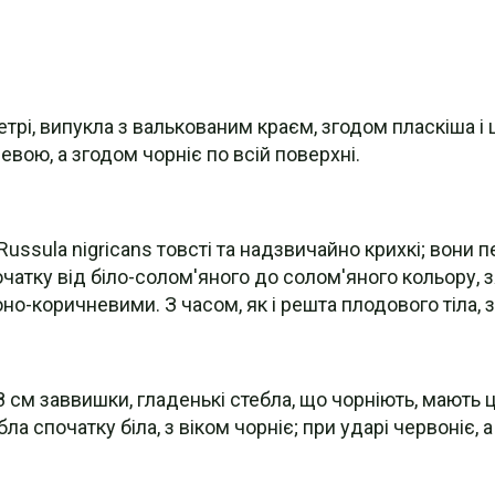
аметрі, випукла з валькованим краєм, згодом пласкіша 
евою, а згодом чорніє по всій поверхні.
Russula nigricans товсті та надзвичайно крихкі; вон
атку від біло-солом'яного до солом'яного кольору, з
-коричневими. З часом, як і решта плодового тіла, 
до 8 см заввишки, гладенькі стебла, що чорніють, мают
 спочатку біла, з віком чорніє; при ударі червоніє, а