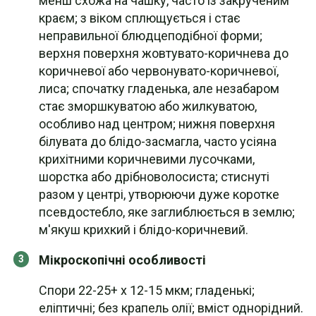
менш схожа на чашку, часто із закрученим
краєм; з віком сплющується і стає
неправильної блюдцеподібної форми;
верхня поверхня жовтувато-коричнева до
коричневої або червонувато-коричневої,
лиса; спочатку гладенька, але незабаром
стає зморшкуватою або жилкуватою,
особливо над центром; нижня поверхня
білувата до блідо-засмагла, часто усіяна
крихітними коричневими лусочками,
шорстка або дрібноволосиста; стиснуті
разом у центрі, утворюючи дуже коротке
псевдостебло, яке заглиблюється в землю;
м'якуш крихкий і блідо-коричневий.
Мікроскопічні особливості
Спори 22-25+ x 12-15 мкм; гладенькі;
еліптичні; без крапель олії; вміст однорідний.