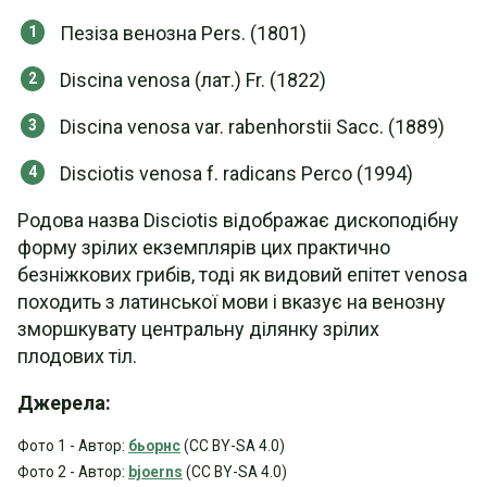
Пезіза венозна Pers. (1801)
Discina venosa (лат.) Fr. (1822)
Discina venosa var. rabenhorstii Sacc. (1889)
Disciotis venosa f. radicans Perco (1994)
Родова назва Disciotis відображає дископодібну
форму зрілих екземплярів цих практично
безніжкових грибів, тоді як видовий епітет venosa
походить з латинської мови і вказує на венозну
зморшкувату центральну ділянку зрілих
плодових тіл.
Джерела:
Фото 1 - Автор:
бьорнс
(CC BY-SA 4.0)
Фото 2 - Автор:
bjoerns
(CC BY-SA 4.0)