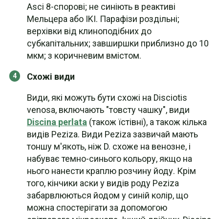
Asci 8-спорові; не синіють в реактиві
Мельцера або IKI. Парафізи роздільні;
верхівки від клиноподібних до
субкапітальних; завширшки приблизно до 10
мкм; з коричневим вмістом.
Схожі види
Види, які можуть бути схожі на Disciotis
venosa, включають "товсту чашку", види
Discina perlata
(також їстівні), а також кілька
видів Peziza. Види Peziza зазвичай мають
тоншу м'якоть, ніж D. схоже на венозне, і
набуває темно-синього кольору, якщо на
нього нанести краплю розчину йоду. Крім
того, кінчики аски у видів роду Peziza
забарвлюються йодом у синій колір, що
можна спостерігати за допомогою