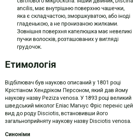
світлового мікроскопа. Інший двійник, Discina
ancilis, має внутрішню поверхню чашечки,
яка є складчастою, зморшкуватою, або іноді
гладенькою, а не пронизаною жилками.
Зовнішня поверхня капелюшка має невеликі
пучки волосків, розташованих у вигляді
грудочок.
Етимологія
Відбілювач був науково описаний у 1801 році
Крістіаном Хендріком Персоном, який дав йому
наукову назву Peziza venosa. У 1893 році великий
шведський міколог Еліас Магнус Фріс переніс цей
вид до роду Disciotis, встановивши його
загальноприйняту наукову назву Disciotis venosa.
Синоніми