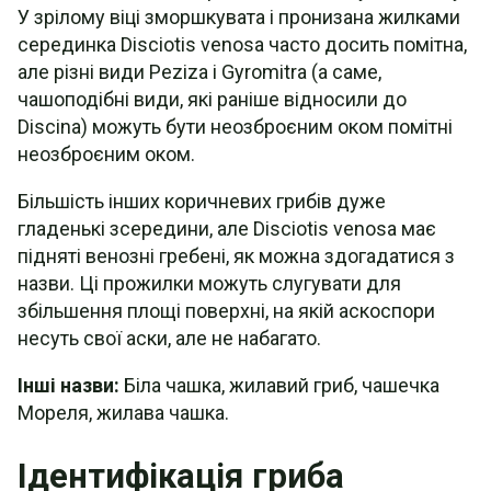
У зрілому віці зморшкувата і пронизана жилками
серединка Disciotis venosa часто досить помітна,
але різні види Peziza і Gyromitra (а саме,
чашоподібні види, які раніше відносили до
Discina) можуть бути неозброєним оком помітні
неозброєним оком.
Більшість інших коричневих грибів дуже
гладенькі зсередини, але Disciotis venosa має
підняті венозні гребені, як можна здогадатися з
назви. Ці прожилки можуть слугувати для
збільшення площі поверхні, на якій аскоспори
несуть свої аски, але не набагато.
Інші назви:
Біла чашка, жилавий гриб, чашечка
Мореля, жилава чашка.
Ідентифікація гриба