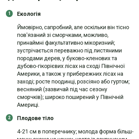
Екологія
Ймовірно, сапробний, але оскільки він тісно
пов'язаний зі сморчками, можливо,
принаймні факультативно мікоризний;
зустрічається переважно під листяними
породами дерев, у буково-кленових та
дубово-гікорієвих лісах на сході Північної
Америки, а також у прибережних лісах на
заході; росте поодинці, розсіяно або гуртом;
весняний (зазвичай під час сезону
сморчків); широко поширений у Північній
Америці.
Плодове тіло
4-21 см в поперечнику; молода форма більш-