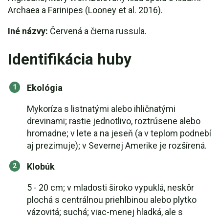
Archaea a Farinipes (Looney et al. 2016).
Iné názvy:
Červená a čierna russula.
Identifikácia huby
Ekológia
Mykoríza s listnatými alebo ihličnatými
drevinami; rastie jednotlivo, roztrúsene alebo
hromadne; v lete a na jeseň (a v teplom podnebí
aj prezimuje); v Severnej Amerike je rozšírená.
Klobúk
5 - 20 cm; v mladosti široko vypuklá, neskôr
plochá s centrálnou priehlbinou alebo plytko
vázovitá; suchá; viac-menej hladká, ale s