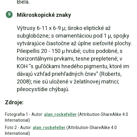
Biela.
Mikroskopické znaky
Výtrusy 6-11 x 6-9 µ; široko eliptické až
subglobózne; s ornamentáciou pod 1 µ, spojky
vytvárajúce čiastočne až úplne sieťovité plochy.
Pileipellis 20 - 150 µ hrubé; cutis podobné, s
horizontálnymi prvkami, tesne prepletené; v
KOH "s guľôčkami hnedého pigmentu, ktoré im
dávajú vzhľad priehľadných čriev" (Roberts,
2008); nie sú uložené v želatínovej matrici;
pileocystídie chýbajú.
Zdroje:
Fotografia 1 - Autor:
alan_rockefeller
(Attribution-ShareAlike 4.0
International)
Foto 2 - Autor:
alan_rockefeller
(Attribution-ShareAlike 4.0
International)