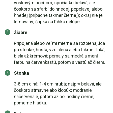
voskovým pocitom; spočiatku belavá, ale
čoskoro sa sfarbí do hnedej, popolavej alebo
hnedej (prípadne takmer čiernej); okraj nie je
lemovaný; šupka sa ľahko nelúpe.
Žiabre
Pripojená alebo veľmi mierne sa rozbiehajúca
po stonke; hustá; vzdialená alebo takmer taká;
biela až krémová; pomaly sa modrá a mení
farbu na červenkastú, potom sivastú až čiernu.
Stonka
3-8 cm dlhá; 1-4 cm hrubá; najprv belavá, ale
čoskoro stmavne ako klobúk; modranie
načervenalé, potom až pol hodiny čierne;
pomerne hladká.