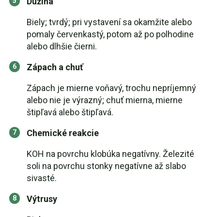
Dužina
Biely; tvrdý; pri vystavení sa okamžite alebo
pomaly červenkastý, potom až po polhodine
alebo dlhšie čierni.
Zápach a chuť
Zápach je mierne voňavý, trochu nepríjemný
alebo nie je výrazný; chuť mierna, mierne
štipľavá alebo štipľavá.
Chemické reakcie
KOH na povrchu klobúka negatívny. Železité
soli na povrchu stonky negatívne až slabo
sivasté.
Výtrusy