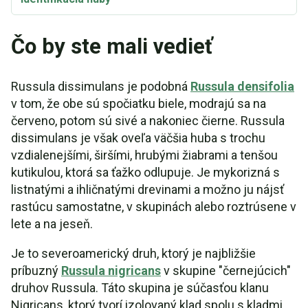
Čo by ste mali vedieť
Russula dissimulans je podobná
Russula densifolia
v tom, že obe sú spočiatku biele, modrajú sa na
červeno, potom sú sivé a nakoniec čierne. Russula
dissimulans je však oveľa väčšia huba s trochu
vzdialenejšími, širšími, hrubými žiabrami a tenšou
kutikulou, ktorá sa ťažko odlupuje. Je mykorizná s
listnatými a ihličnatými drevinami a možno ju nájsť
rastúcu samostatne, v skupinách alebo roztrúsene v
lete a na jeseň.
Je to severoamerický druh, ktorý je najbližšie
príbuzný
Russula nigricans
v skupine "černejúcich"
druhov Russula. Táto skupina je súčasťou klanu
Nigricans, ktorý tvorí izolovaný klad spolu s kladmi