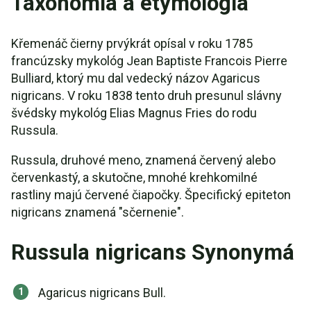
Taxonómia a etymológia
Křemenáč čierny prvýkrát opísal v roku 1785
francúzsky mykológ Jean Baptiste Francois Pierre
Bulliard, ktorý mu dal vedecký názov Agaricus
nigricans. V roku 1838 tento druh presunul slávny
švédsky mykológ Elias Magnus Fries do rodu
Russula.
Russula, druhové meno, znamená červený alebo
červenkastý, a skutočne, mnohé krehkomilné
rastliny majú červené čiapočky. Špecifický epiteton
nigricans znamená "sčernenie".
Russula nigricans Synonymá
Agaricus nigricans Bull.