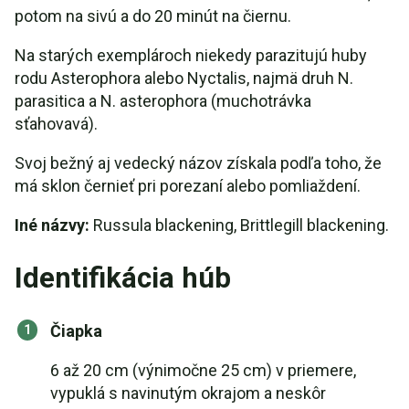
potom na sivú a do 20 minút na čiernu.
Na starých exemplároch niekedy parazitujú huby
rodu Asterophora alebo Nyctalis, najmä druh N.
parasitica a N. asterophora (muchotrávka
sťahovavá).
Svoj bežný aj vedecký názov získala podľa toho, že
má sklon černieť pri porezaní alebo pomliaždení.
Iné názvy:
Russula blackening, Brittlegill blackening.
Identifikácia húb
Čiapka
6 až 20 cm (výnimočne 25 cm) v priemere,
vypuklá s navinutým okrajom a neskôr