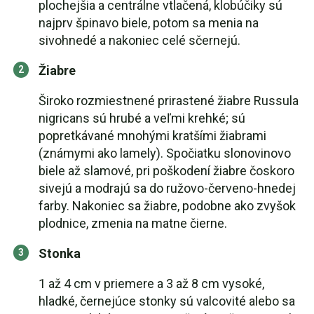
plochejšia a centrálne vtlačená, klobúčiky sú
najprv špinavo biele, potom sa menia na
sivohnedé a nakoniec celé sčernejú.
Žiabre
Široko rozmiestnené prirastené žiabre Russula
nigricans sú hrubé a veľmi krehké; sú
popretkávané mnohými kratšími žiabrami
(známymi ako lamely). Spočiatku slonovinovo
biele až slamové, pri poškodení žiabre čoskoro
sivejú a modrajú sa do ružovo-červeno-hnedej
farby. Nakoniec sa žiabre, podobne ako zvyšok
plodnice, zmenia na matne čierne.
Stonka
1 až 4 cm v priemere a 3 až 8 cm vysoké,
hladké, černejúce stonky sú valcovité alebo sa