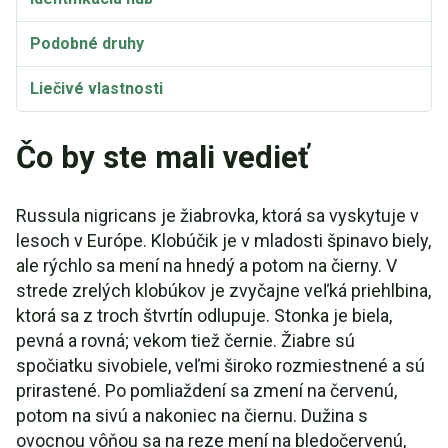
Podobné druhy
Liečivé vlastnosti
Taxonómia a etymológia
Čo by ste mali vedieť
Russula nigricans Synonymá
Russula nigricans je žiabrovka, ktorá sa vyskytuje v
lesoch v Európe. Klobúčik je v mladosti špinavo biely,
ale rýchlo sa mení na hnedý a potom na čierny. V
strede zrelých klobúkov je zvyčajne veľká priehlbina,
ktorá sa z troch štvrtín odlupuje. Stonka je biela,
pevná a rovná; vekom tiež černie. Žiabre sú
spočiatku sivobiele, veľmi široko rozmiestnené a sú
prirastené. Po pomliaždení sa zmení na červenú,
potom na sivú a nakoniec na čiernu. Dužina s
ovocnou vôňou sa na reze mení na bledočervenú,