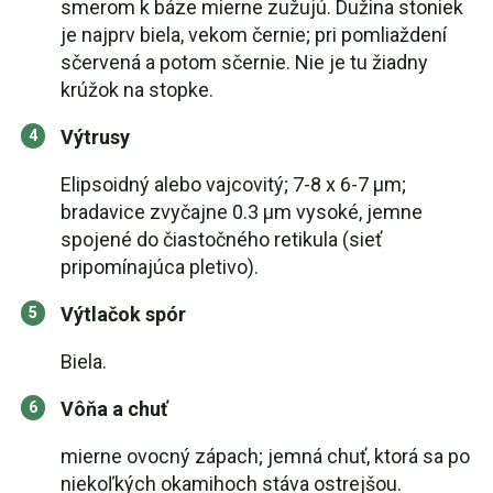
smerom k báze mierne zužujú. Dužina stoniek
je najprv biela, vekom černie; pri pomliaždení
sčervená a potom sčernie. Nie je tu žiadny
krúžok na stopke.
Výtrusy
Elipsoidný alebo vajcovitý; 7-8 x 6-7 µm;
bradavice zvyčajne 0.3 µm vysoké, jemne
spojené do čiastočného retikula (sieť
pripomínajúca pletivo).
Výtlačok spór
Biela.
Vôňa a chuť
mierne ovocný zápach; jemná chuť, ktorá sa po
niekoľkých okamihoch stáva ostrejšou.