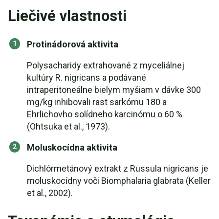
Liečivé vlastnosti
Protinádorová aktivita
Polysacharidy extrahované z myceliálnej
kultúry R. nigricans a podávané
intraperitoneálne bielym myšiam v dávke 300
mg/kg inhibovali rast sarkómu 180 a
Ehrlichovho solídneho karcinómu o 60 %
(Ohtsuka et al., 1973).
Moluskocídna aktivita
Dichlórmetánový extrakt z Russula nigricans je
moluskocídny voči Biomphalaria glabrata (Keller
et al., 2002).