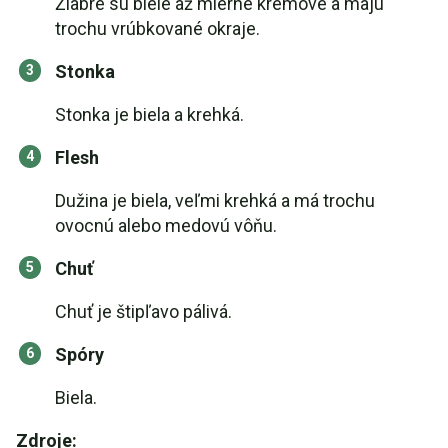
Žiabre sú biele až mierne krémové a majú
trochu vrúbkované okraje.
Stonka
Stonka je biela a krehká.
Flesh
Dužina je biela, veľmi krehká a má trochu
ovocnú alebo medovú vôňu.
Chuť
Chuť je štipľavo pálivá.
Spóry
Biela.
Zdroje: