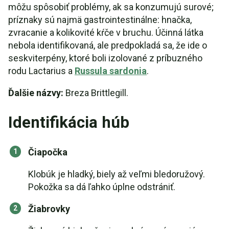
môžu spôsobiť problémy, ak sa konzumujú surové;
príznaky sú najmä gastrointestinálne: hnačka,
zvracanie a kolikovité kŕče v bruchu. Účinná látka
nebola identifikovaná, ale predpokladá sa, že ide o
seskviterpény, ktoré boli izolované z príbuzného
rodu Lactarius a
Russula sardonia
.
Ďalšie názvy:
Breza Brittlegill.
Identifikácia húb
Čiapočka
Klobúk je hladký, biely až veľmi bledoružový.
Pokožka sa dá ľahko úplne odstrániť.
Žiabrovky