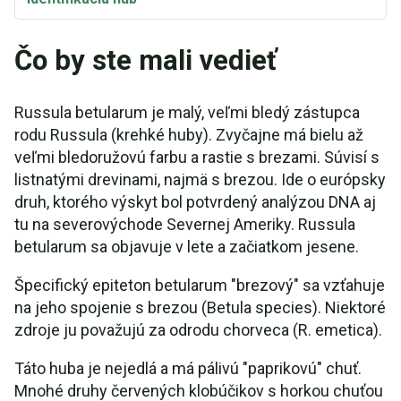
Čo by ste mali vedieť
Russula betularum je malý, veľmi bledý zástupca
rodu Russula (krehké huby). Zvyčajne má bielu až
veľmi bledoružovú farbu a rastie s brezami. Súvisí s
listnatými drevinami, najmä s brezou. Ide o európsky
druh, ktorého výskyt bol potvrdený analýzou DNA aj
tu na severovýchode Severnej Ameriky. Russula
betularum sa objavuje v lete a začiatkom jesene.
Špecifický epiteton betularum "brezový" sa vzťahuje
na jeho spojenie s brezou (Betula species). Niektoré
zdroje ju považujú za odrodu chorveca (R. emetica).
Táto huba je nejedlá a má pálivú "paprikovú" chuť.
Mnohé druhy červených klobúčikov s horkou chuťou