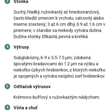
Stonka
Suchý, hladký, ružovkastý až hnedooranžový,
často bledší smerom k vrcholu; valcovitý alebo
mierne zrastený; 3 až 6 cm dlhý, 0.9 až 1.6 cm v
priemere; v starobe sa niekedy vytvára dutina.
Dužina stonky žltkastá, pevná a krehká.
Výtrusy
Subglobózny, 6-9 x 5.5-7.5 µm; zdobená
špicatými bradavicami do 1.2 µm na výšku a
niekoľko úzkych hrebienkov, z ktorých niekoľko
je spojených a vytvára neúplnú sieť hrebienkov.
Odtlačok výtrusov
Krémovo-buffový s ružovkastým nádychom.
Vôňa a chuť