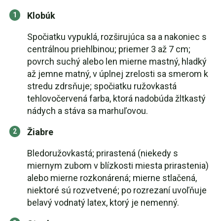
Klobúk
Spočiatku vypuklá, rozširujúca sa a nakoniec s
centrálnou priehlbinou; priemer 3 až 7 cm;
povrch suchý alebo len mierne mastný, hladký
až jemne matný, v úplnej zrelosti sa smerom k
stredu zdrsňuje; spočiatku ružovkastá
tehlovočervená farba, ktorá nadobúda žltkastý
nádych a stáva sa marhuľovou.
Žiabre
Bledoružovkastá; prirastená (niekedy s
miernym zubom v blízkosti miesta prirastenia)
alebo mierne rozkonárená; mierne stlačená,
niektoré sú rozvetvené; po rozrezaní uvoľňuje
belavý vodnatý latex, ktorý je nemenný.