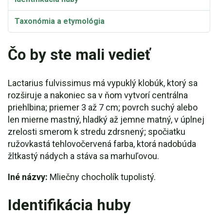
Taxonómia a etymológia
Čo by ste mali vedieť
Lactarius fulvissimus má vypuklý klobúk, ktorý sa
rozširuje a nakoniec sa v ňom vytvorí centrálna
priehlbina; priemer 3 až 7 cm; povrch suchý alebo
len mierne mastný, hladký až jemne matný, v úplnej
zrelosti smerom k stredu zdrsnený; spočiatku
ružovkastá tehlovočervená farba, ktorá nadobúda
žltkastý nádych a stáva sa marhuľovou.
Iné názvy:
Mliečny chocholík tupolistý.
Identifikácia huby