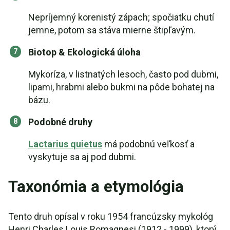
Nepríjemný korenistý zápach; spočiatku chutí
jemne, potom sa stáva mierne štipľavým.
Biotop & Ekologická úloha
Mykoríza, v listnatých lesoch, často pod dubmi,
lipami, hrabmi alebo bukmi na pôde bohatej na
bázu.
Podobné druhy
Lactarius quietus
má podobnú veľkosť a
vyskytuje sa aj pod dubmi.
Taxonómia a etymológia
Tento druh opísal v roku 1954 francúzsky mykológ
Henri Charles Louis Romagnesi (1912 - 1999), ktorý