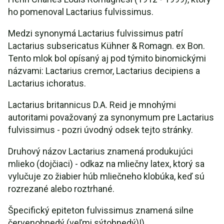
ho pomenoval Lactarius fulvissimus.
Medzi synonymá Lactarius fulvissimus patrí
Lactarius subsericatus Kühner & Romagn. ex Bon.
Tento mlok bol opísaný aj pod týmito binomickými
názvami: Lactarius cremor, Lactarius decipiens a
Lactarius ichoratus.
Lactarius britannicus D.A. Reid je mnohými
autoritami považovaný za synonymum pre Lactarius
fulvissimus - pozri úvodný odsek tejto stránky.
Druhový názov Lactarius znamená produkujúci
mlieko (dojčiaci) - odkaz na mliečny latex, ktorý sa
vylučuje zo žiabier húb mliečneho klobúka, keď sú
rozrezané alebo roztrhané.
Špecifický epiteton fulvissimus znamená silne
červenohnedý (veľmi sýtohnedý)!).