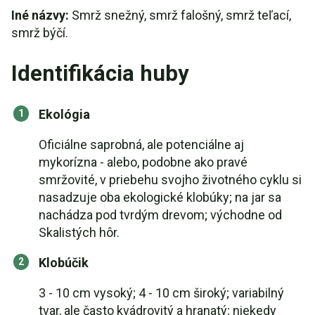
Iné názvy:
Smrž snežný, smrž falošný, smrž teľací,
smrž býčí.
Identifikácia huby
Ekológia
Oficiálne saprobná, ale potenciálne aj
mykorízna - alebo, podobne ako pravé
smržovité, v priebehu svojho životného cyklu si
nasadzuje oba ekologické klobúky; na jar sa
nachádza pod tvrdým drevom; východne od
Skalistých hôr.
Klobúčik
3 - 10 cm vysoký; 4 - 10 cm široký; variabilný
tvar, ale často kvádrovitý a hranatý; niekedy