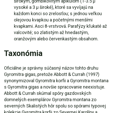
širokým, gombíkovitým apikulom (1-3.5 µ
vysoké a 3 µ široké), ktoré sa vyvíjajú na
každom konci so zrelosťou; s jednou veľkou
olejovou kvapkou a početnými menšími
kvapkami. Asci 8-vrstvová. Parafýzy kľukaté až
valcovité; so zlatistým až hnedastým,
oranžovým alebo červenkastým obsahom.
Taxonómia
Oficiálne je správny súčasný názov tohto druhu
Gyromitra gigas, pretože Abbott & Currah (1997)
synonymizoval Gyromitra korfii a Gyromitra montana
s Gyromitra gigas a novšie spracovanie neexistuje.
Abbott & Currah skúmal spóry gazdovských
domnelých exemplárov Gyromitra montana zo
severných Skalistých hôr spolu so spórami typovej
kolekcie Gyromitra korfii zo Severnej Karolíny a