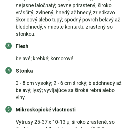
nejasne laločnatý; pevne prirastený; široko
vrásčitý; zvlnený; hnedý až hnedý, zriedkavo
škoricový alebo tupý; spodný povrch belavý až
bledohnedý, v mieste kontaktu zrastený so
stonkou.
Flesh
belavé; krehké; komorové.
Stonka
3 - 8 cm vysoký; 2 - 6 cm široký; bledohnedý až
belavý; lysý; vyvíjajúce sa široké rebrá alebo
vlny.
Mikroskopické vlastnosti
Výtrusy 25-37 x 10-13 µ; široko zrastené, so