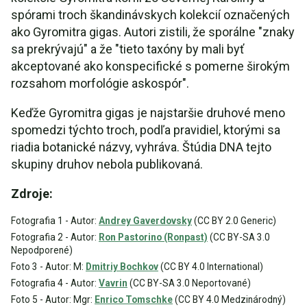
spórami troch škandinávskych kolekcií označených
ako Gyromitra gigas. Autori zistili, že sporálne "znaky
sa prekrývajú" a že "tieto taxóny by mali byť
akceptované ako konspecifické s pomerne širokým
rozsahom morfológie askospór".
Keďže Gyromitra gigas je najstaršie druhové meno
spomedzi týchto troch, podľa pravidiel, ktorými sa
riadia botanické názvy, vyhráva. Štúdia DNA tejto
skupiny druhov nebola publikovaná.
Zdroje:
Fotografia 1 - Autor:
Andrey Gaverdovsky
(CC BY 2.0 Generic)
Fotografia 2 - Autor:
Ron Pastorino (Ronpast)
(CC BY-SA 3.0
Nepodporené)
Foto 3 - Autor: M:
Dmitriy Bochkov
(CC BY 4.0 International)
Fotografia 4 - Autor:
Vavrin
(CC BY-SA 3.0 Neportované)
Foto 5 - Autor: Mgr:
Enrico Tomschke
(CC BY 4.0 Medzinárodný)