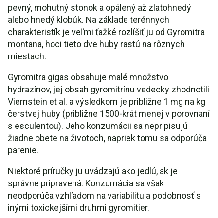
pevný, mohutný stonok a opálený až zlatohnedý
alebo hnedý klobúk. Na základe terénnych
charakteristík je veľmi ťažké rozlíšiť ju od Gyromitra
montana, hoci tieto dve huby rastú na rôznych
miestach.
Gyromitra gigas obsahuje malé množstvo
hydrazínov, jej obsah gyromitrínu vedecky zhodnotili
Viernstein et al. a výsledkom je približne 1 mg na kg
čerstvej huby (približne 1500-krát menej v porovnaní
s esculentou). Jeho konzumácii sa nepripisujú
žiadne obete na životoch, napriek tomu sa odporúča
parenie.
Niektoré príručky ju uvádzajú ako jedlú, ak je
správne pripravená. Konzumácia sa však
neodporúča vzhľadom na variabilitu a podobnosť s
inými toxickejšími druhmi gyromitier.