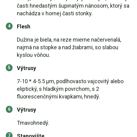
časti hnedastým šupinatým nánosom, ktorý sa
nachádza v hornej časti stonky.
Flesh
Dužina je biela, na reze mierne načervenalá,
najmä na stopke a nad žiabrami, so slabou
kyslou vôňou.
Výtrusy
7-10 * 4-5.5 μm, podlhovasto vajcovitý alebo
eliptický, s hladkým povrchom, s 2
fluorescenčnými kvapkami, hnedý.
Výtrusy
Tmavohnedý.
Stanovište