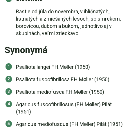
Rastie od júla do novembra, v ihličnatých,
listnatých a zmiešaných lesoch, so smrekom,
borovicou, dubom a bukom, jednotlivo aj v
skupinách, veľmi zriedkavo.
Synonymá
Psalliota langei F.H.Møller (1950)
Psalliota fuscofibrillosa F.H.Møller (1950)
Psalliota mediofusca F.H.Møller (1950)
Agaricus fuscofibrillosus (F.H.Møller) Pilát
(1951)
Agaricus mediofuscus (F.H.Møller) Pilát (1951)