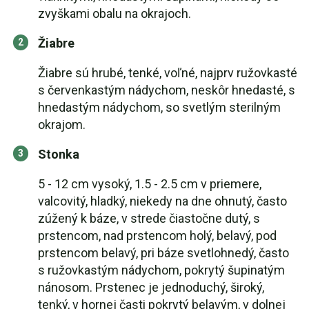
zvyškami obalu na okrajoch.
Žiabre
Žiabre sú hrubé, tenké, voľné, najprv ružovkasté
s červenkastým nádychom, neskôr hnedasté, s
hnedastým nádychom, so svetlým sterilným
okrajom.
Stonka
5 - 12 cm vysoký, 1.5 - 2.5 cm v priemere,
valcovitý, hladký, niekedy na dne ohnutý, často
zúžený k báze, v strede čiastočne dutý, s
prstencom, nad prstencom holý, belavý, pod
prstencom belavý, pri báze svetlohnedý, často
s ružovkastým nádychom, pokrytý šupinatým
nánosom. Prstenec je jednoduchý, široký,
tenký, v hornej časti pokrytý belavým, v dolnej