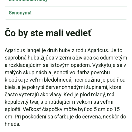
Synonymá
Čo by ste mali vedieť
Agaricus langei je druh huby z rodu Agaricus. Je to
saprobná huba žijúca v zemi a živiaca sa odumretým
a rozkladajúcim sa listovým opadom. Vyskytuje sa v
malých skupinách a jednotlivo. farba povrchu
klobúka je veľmi bledohnedá, hoci dužina je pod ňou
biela, a je pokrytá červenohnedými šupinami, ktoré
často vyzerajú ako vlasy. Keď je plod mladý, má
kopulovitý tvar, s pribúdajúcim vekom sa veľmi
sploští. Veľkosť čiapočky môže byť od 5 cm do 15
cm. Pri poškodení sa sfarbuje do červena, neskôr do
hneda.