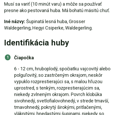
Musí sa variť (10 minút varu) a môže sa používať
presne ako pestovaná huba. Má bohatú mäsitú chuť.
Iné názvy:
Šupinatá lesná huba, Grosser
Waldegerling, Hegyi Csiperke, Waldegerling.
Identifikácia huby
Čiapočka
6 - 12 cm, hruboplodý, spočiatku vajcovitý alebo
polguľovitý, so zastrčeným okrajom, neskôr
vypuklo rozprestierajúci sa, s malou hľuzou
uprostred, s tenkým, rozprestierajúcim sa,
niekedy zvlneným okrajom. Povrch klobúka
sivohnedý, svetlofialovohnedý, v strede tmavší,
tmavohnedý, pokrytý širokými, pritlačenými,
vláknitými, hnedastými šupinami, niekedy so