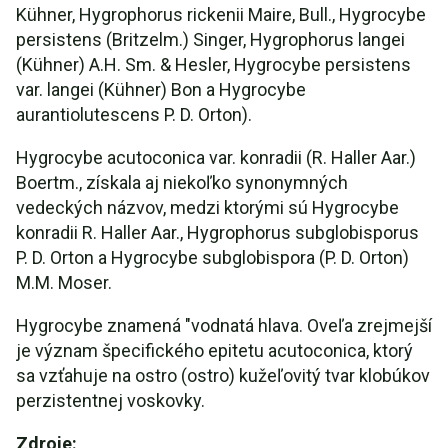
Kühner, Hygrophorus rickenii Maire, Bull., Hygrocybe
persistens (Britzelm.) Singer, Hygrophorus langei
(Kühner) A.H. Sm. & Hesler, Hygrocybe persistens
var. langei (Kühner) Bon a Hygrocybe
aurantiolutescens P. D. Orton).
Hygrocybe acutoconica var. konradii (R. Haller Aar.)
Boertm., získala aj niekoľko synonymných
vedeckých názvov, medzi ktorými sú Hygrocybe
konradii R. Haller Aar., Hygrophorus subglobisporus
P. D. Orton a Hygrocybe subglobispora (P. D. Orton)
M.M. Moser.
Hygrocybe znamená "vodnatá hlava. Oveľa zrejmejší
je význam špecifického epitetu acutoconica, ktorý
sa vzťahuje na ostro (ostro) kužeľovitý tvar klobúkov
perzistentnej voskovky.
Zdroje: