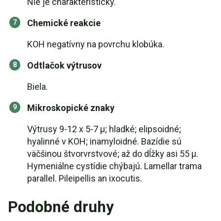
Nie je charakteristický.
Chemické reakcie
KOH negatívny na povrchu klobúka.
Odtlačok výtrusov
Biela.
Mikroskopické znaky
Výtrusy 9-12 x 5-7 µ; hladké; elipsoidné;
hyalinné v KOH; inamyloidné. Bazídie sú
väčšinou štvorvrstvové; až do dĺžky asi 55 µ.
Hymeniálne cystídie chýbajú. Lamellar trama
parallel. Pileipellis an ixocutis.
Podobné druhy