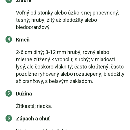
Žiabre
Voľný od stonky alebo úzko k nej pripevnený;
tesný; hrubý; žltý až bledožltý alebo
bledooranžový.
Kmeň
2-6 cm dlhý; 3-12 mm hrubý; rovný alebo
mierne zúžený k vrcholu; suchý; v mladosti
lysý, ale čoskoro vláknitý; často skrútený; často
pozdĺžne ryhovaný alebo rozštiepený; bledožltý
až oranžový, s belavým základom.
Dužina
Žltkastá; riedka.
Zápach a chuť