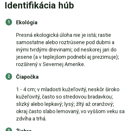
Identifikácia húb
Ekológia
Presná ekologická úloha nie je istá; rastie
samostatne alebo roztrúsene pod dubmi a
inými tvrdými drevinami; od neskorej jari do
jesene (a v teplejšom podnebí aj prezimuje);
rozšírený v Severnej Amerike.
Čiapočka
1 - 4 cm; v mladosti kužeľovitý, neskôr široko
kužeľovitý, často so stredovou bradavkou;
slizký alebo lepkavý; lysý; žltý až oranžový;
okraj často slabo lemovaný, vo vyššom veku sa
zdvíha a trhá.