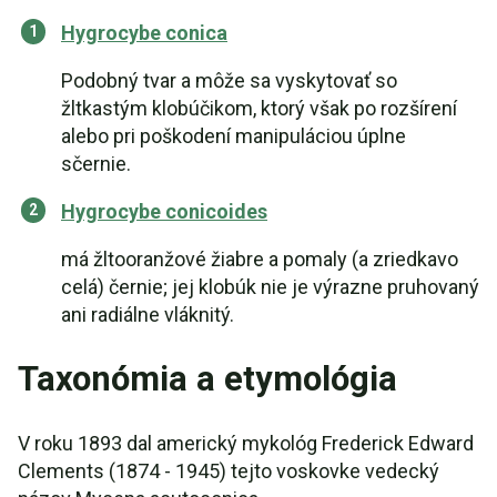
Hygrocybe conica
Podobný tvar a môže sa vyskytovať so
žltkastým klobúčikom, ktorý však po rozšírení
alebo pri poškodení manipuláciou úplne
sčernie.
Hygrocybe conicoides
má žltooranžové žiabre a pomaly (a zriedkavo
celá) černie; jej klobúk nie je výrazne pruhovaný
ani radiálne vláknitý.
Taxonómia a etymológia
V roku 1893 dal americký mykológ Frederick Edward
Clements (1874 - 1945) tejto voskovke vedecký