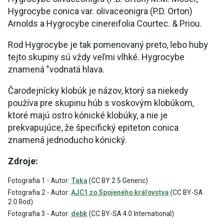
Hygrocybe conica var. olivaceonigra (P.D. Orton)
Arnolds a Hygrocybe cinereifolia Courtec. & Priou.
Rod Hygrocybe je tak pomenovaný preto, lebo huby
tejto skupiny sú vždy veľmi vlhké. Hygrocybe
znamená "vodnatá hlava.
Čarodejnícky klobúk je názov, ktorý sa niekedy
používa pre skupinu húb s voskovým klobúkom,
ktoré majú ostro kónické klobúky, a nie je
prekvapujúce, že špecifický epiteton conica
znamená jednoducho kónický.
Zdroje:
Fotografia 1 - Autor:
Taka
(CC BY 2.5 Generic)
Fotografia 2 - Autor:
AJC1 zo Spojeného kráľovstva
(CC BY-SA
2.0 Rod)
Fotografia 3 - Autor:
debk
(CC BY-SA 4.0 International)