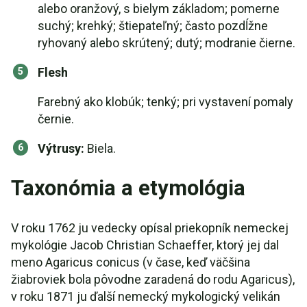
alebo oranžový, s bielym základom; pomerne
suchý; krehký; štiepateľný; často pozdĺžne
ryhovaný alebo skrútený; dutý; modranie čierne.
Flesh
Farebný ako klobúk; tenký; pri vystavení pomaly
černie.
Výtrusy:
Biela.
Taxonómia a etymológia
V roku 1762 ju vedecky opísal priekopník nemeckej
mykológie Jacob Christian Schaeffer, ktorý jej dal
meno Agaricus conicus (v čase, keď väčšina
žiabroviek bola pôvodne zaradená do rodu Agaricus),
v roku 1871 ju ďalší nemecký mykologický velikán