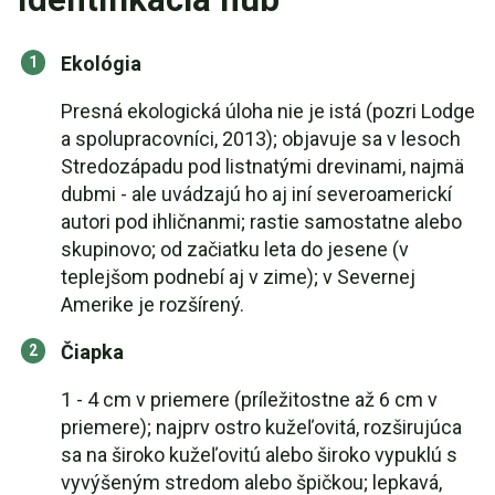
Ekológia
Presná ekologická úloha nie je istá (pozri Lodge
a spolupracovníci, 2013); objavuje sa v lesoch
Stredozápadu pod listnatými drevinami, najmä
dubmi - ale uvádzajú ho aj iní severoamerickí
autori pod ihličnanmi; rastie samostatne alebo
skupinovo; od začiatku leta do jesene (v
teplejšom podnebí aj v zime); v Severnej
Amerike je rozšírený.
Čiapka
1 - 4 cm v priemere (príležitostne až 6 cm v
priemere); najprv ostro kužeľovitá, rozširujúca
sa na široko kužeľovitú alebo široko vypuklú s
vyvýšeným stredom alebo špičkou; lepkavá,