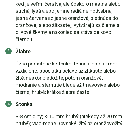
keď je veľmi čerstvá, ale čoskoro mastná alebo
suchá; lysá alebo jemne radiálne hodvábna;
jasne červená až jasne oranžová, blednúca do
oranžovej alebo žltkastej; vytvárajú sa čierne a
olivové škvrny a nakoniec sa stáva celkovo
čiernou.
Žiabre
Úzko prirastené k stonke; tesne alebo takmer
vzdialené; spočiatku belavé až žltkasté alebo
žlté, neskôr bledožlté, potom oranžové;
modranie a starnutie bledé až tmavosivé alebo
čierne; hrubé; krátke žiabre časté.
Stonka
3-8 cm dlhý; 3-10 mm hrubý (niekedy až 20 mm
hrubý); viac-menej rovnaký; žltý až oranžovožltý