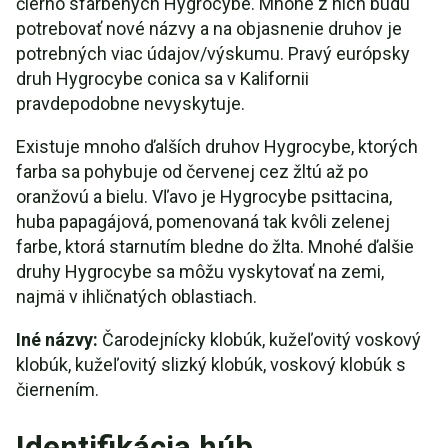
čierno sfarbených Hygrocybe. Mnohé z nich budú
potrebovať nové názvy a na objasnenie druhov je
potrebných viac údajov/výskumu. Pravý európsky
druh Hygrocybe conica sa v Kalifornii
pravdepodobne nevyskytuje.
Existuje mnoho ďalších druhov Hygrocybe, ktorých
farba sa pohybuje od červenej cez žltú až po
oranžovú a bielu. Vľavo je Hygrocybe psittacina,
huba papagájová, pomenovaná tak kvôli zelenej
farbe, ktorá starnutím bledne do žlta. Mnohé ďalšie
druhy Hygrocybe sa môžu vyskytovať na zemi,
najmä v ihličnatých oblastiach.
Iné názvy:
Čarodejnícky klobúk, kužeľovitý voskový
klobúk, kužeľovitý slizký klobúk, voskový klobúk s
čiernením.
Identifikácia húb