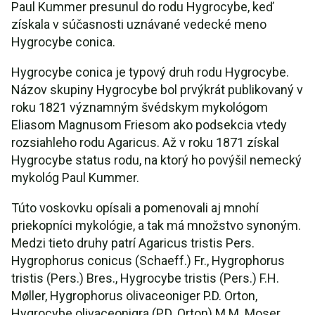
Paul Kummer presunul do rodu Hygrocybe, keď
získala v súčasnosti uznávané vedecké meno
Hygrocybe conica.
Hygrocybe conica je typový druh rodu Hygrocybe.
Názov skupiny Hygrocybe bol prvýkrát publikovaný v
roku 1821 významným švédskym mykológom
Eliasom Magnusom Friesom ako podsekcia vtedy
rozsiahleho rodu Agaricus. Až v roku 1871 získal
Hygrocybe status rodu, na ktorý ho povýšil nemecký
mykológ Paul Kummer.
Túto voskovku opísali a pomenovali aj mnohí
priekopníci mykológie, a tak má množstvo synoným.
Medzi tieto druhy patrí Agaricus tristis Pers.
Hygrophorus conicus (Schaeff.) Fr., Hygrophorus
tristis (Pers.) Bres., Hygrocybe tristis (Pers.) F.H.
Møller, Hygrophorus olivaceoniger P.D. Orton,
Hygrocybe olivaceonigra (P.D. Orton) M.M. Moser,