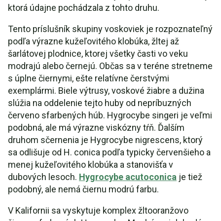
ktorá údajne pochádzala z tohto druhu.
Tento príslušník skupiny voskoviek je rozpoznateľný
podľa výrazne kužeľovitého klobúka, žltej až
šarlátovej plodnice, ktorej všetky časti vo veku
modrajú alebo černejú. Občas sa v teréne stretneme
s úplne čiernymi, ešte relatívne čerstvými
exemplármi. Biele výtrusy, voskové žiabre a dužina
slúžia na oddelenie tejto huby od nepríbuzných
červeno sfarbených húb. Hygrocybe singeri je veľmi
podobná, ale má výrazne viskózny tŕň. Ďalším
druhom sčernenia je Hygrocybe nigrescens, ktorý
sa odlišuje od H. conica podľa typicky červenšieho a
menej kužeľovitého klobúka a stanovišťa v
dubových lesoch.
Hygrocybe acutoconica
je tiež
podobný, ale nemá čiernu modrú farbu.
V Kalifornii sa vyskytuje komplex žltooranžovo