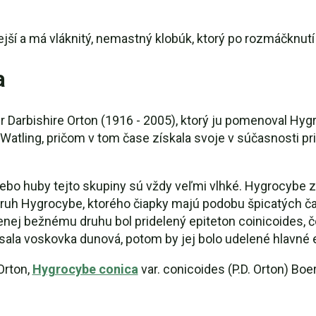
ejší a má vláknitý, nemastný klobúk, ktorý po rozmáčknu
a
r Darbishire Orton (1916 - 2005), ktorý ju pomenoval Hyg
 Watling, pričom v tom čase získala svoje v súčasnosti 
ebo huby tejto skupiny sú vždy veľmi vlhké. Hygrocybe 
 druh Hygrocybe, ktorého čiapky majú podobu špicatých č
nej bežnému druhu bol pridelený epiteton coinicoides,
sala voskovka dunová, potom by jej bolo udelené hlavné e
Orton,
Hygrocybe conica
var. conicoides (P.D. Orton) Boe