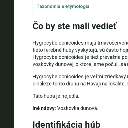
Taxonómia a etymológia
Čo by ste mali vedieť
Hygrocybe conicoides majú tmavočervené, 
tieto farebné huby vyskytujú, sú často hoj
Hygrocybe conicoides je tiež prevažne po
voskovky dunovej, o ktorej sme počuli, sa
Hygrocybe conicoides je veľmi zriedkavý 
o náleze tohto druhu na Havaji na lokalite,
Táto huba je nejedlá.
Iné názvy:
Voskovka dunová.
Identifikácia húb