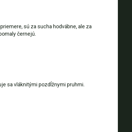
v priemere, sú za sucha hodvábne, ale za
pomaly černejú.
uje sa vláknitými pozdĺžnymi pruhmi.