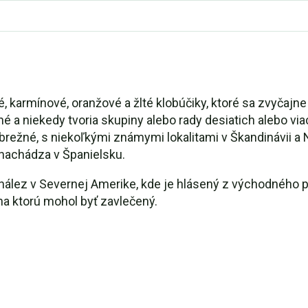
karmínové, oranžové a žlté klobúčiky, ktoré sa zvyčajne
né a niekedy tvoria skupiny alebo rady desiatich alebo vi
brežné, s niekoľkými známymi lokalitami v Škandinávii a
 nachádza v Španielsku.
nález v Severnej Amerike, kde je hlásený z východného p
 na ktorú mohol byť zavlečený.