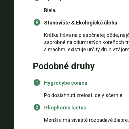
Biela.
Stanovište & Ekologická úloha
Krátka tráva na piesočnatej pôde, na
saprobné na odumretých koreňoch trá
a machmi existuje určitý druh vzájo
Podobné druhy
Hygrocybe conica
Po dosiahnutí zrelosti celý sčernie.
Gliophorus laetus
Menší a má sivasté rozpadavé žiabre.