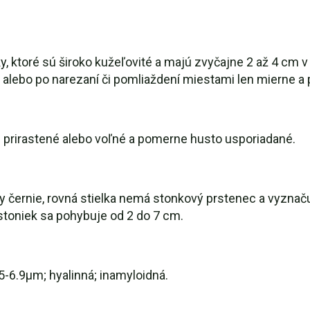
y, ktoré sú široko kužeľovité a majú zvyčajne 2 až 4 cm 
alebo po narezaní či pomliaždení miestami len mierne a 
sú prirastené alebo voľné a pomerne husto usporiadané.
y černie, rovná stielka nemá stonkový prstenec a vyznač
stoniek sa pohybuje od 2 do 7 cm.
5-6.9μm; hyalinná; inamyloidná.