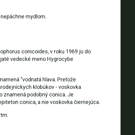
tí nepáchne mydlom.
rophorus conicoides, v roku 1969 ju do
prijaté vedecké meno Hygrocybe
znamená "vodnatá hlava. Pretože
arodejníckych klobúkov - voskovka
 čo znamená podobný conica. Je
piteton conica, a nie voskovka čiernejúca.
rtm.