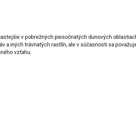
jčastejšie v pobrežných piesočnatých dunových oblastiac
v a iných trávnatých rastlín, ale v súčasnosti sa považ
mného vzťahu.