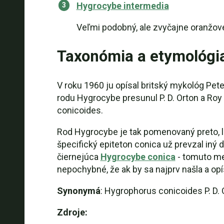
Hygrocybe intermedia
Veľmi podobný, ale zvyčajne oranžov
Taxonómia a etymológi
V roku 1960 ju opísal britský mykológ Pete
rodu Hygrocybe presunul P. D. Orton a Roy
conicoides.
Rod Hygrocybe je tak pomenovaný preto, l
špecifický epiteton conica už prevzal iný
čiernejúca
Hygrocybe conica
- tomuto me
nepochybné, že ak by sa najprv našla a opí
Synonymá
: Hygrophorus conicoides P. D. 
Zdroje: