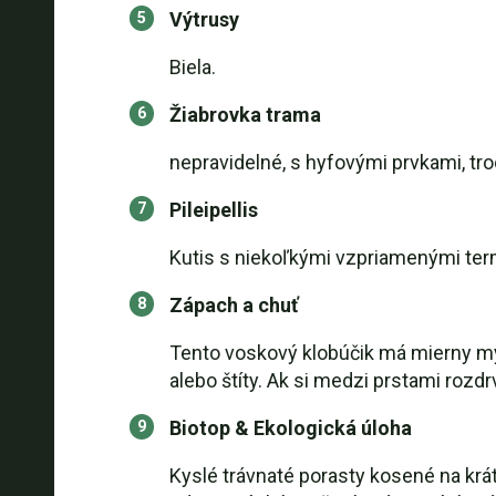
Výtrusy
Biela.
Žiabrovka trama
nepravidelné, s hyfovými prvkami, tr
Pileipellis
Kutis s niekoľkými vzpriamenými ter
Zápach a chuť
Tento voskový klobúčik má mierny myd
alebo štíty. Ak si medzi prstami rozdr
Biotop & Ekologická úloha
Kyslé trávnaté porasty kosené na krá