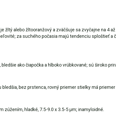
je žltý alebo žltooranžový a zväčšuje sa zvyčajne na 4 a
žeľovité; za suchého počasia majú tendenciu sploštieť a
 bledšie ako čiapočka a hlboko vrúbkované; sú široko prir
u bledšia, bez prstenca, rovný priemer stielky má prieme
m zúžením, hladké, 7.5-9.0 x 3.5-5 μm; inamyloidné.