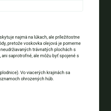
ytuje najmä na lúkach, ale príležitostne
pôdy, pretože voskovka olejová je pomerne
h, neudržiavaných trávnatých plochách s
 ani saprotrofné, ale môžu byť spojené s
plodnice). Vo viacerých krajinách sa
 zoznamoch ohrozených húb.