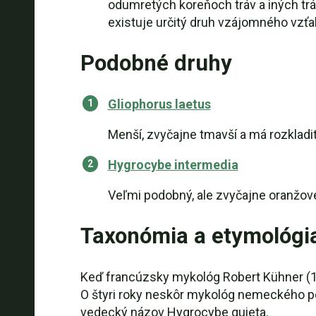
odumretých koreňoch tráv a iných tr
existuje určitý druh vzájomného vzťa
Podobné druhy
Gliophorus laetus
Menší, zvyčajne tmavší a má rozkladit
Hygrocybe intermedia
Veľmi podobný, ale zvyčajne oranžov
Taxonómia a etymológi
Keď francúzsky mykológ Robert Kühner (19
O štyri roky neskôr mykológ nemeckého pôv
vedecký názov Hygrocybe quieta.