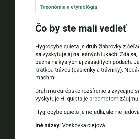
Taxonómia a etymológia
Čo by ste mali vedieť
Hygrocybe quieta je druh žiabrovky z čeľa
sa vyskytuje aj na lesných lúkach. Zdá sa
bežná na kyslých aj zásaditých pôdach. Je
krátkou trávou (pasienky a trávniky). Ned
machmi.
Druh má európske rozšírenie a zvyčajne sa 
vyskytuje H. quieta je predmetom záujmu
Hygrocybe quieta je nejedlá, ale nie jedova
Iné názvy:
Voskovka olejová.