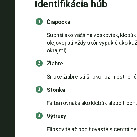
Identifikácia húb
Čiapočka
Suchší ako väčšina voskoviek, klobúk 
olejovej sú vždy skôr vypuklé ako ku
okrajmi).
Žiabre
Široké žiabre sú široko rozmiestnené,
Stonka
Farba rovnaká ako klobúk alebo troch
Výtrusy
Elipsovité až podlhovasté s centrálny