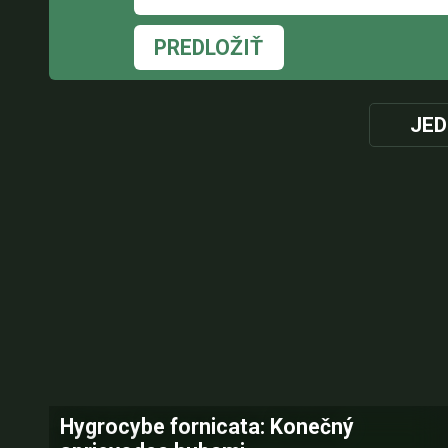
PREDLOŽIŤ
JED
Hygrocybe fornicata: Konečný