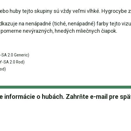
ebo huby tejto skupiny sú vždy veľmi vlhké. Hygrocybe 
dkazuje na nenápadné (tiché, nenápadné) farby tejto vi
 z pomerne nevýrazných, hnedých mliečnych čiapok.
SA 2.0 Generic)
Y-SA 2.0 Rod)
od)