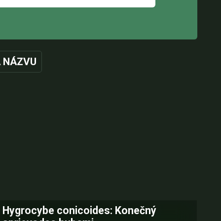
 NÁZVU
Hygrocybe conicoides: Konečný