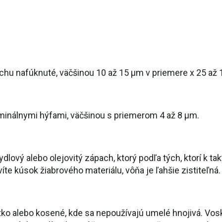
ochu nafúknuté, väčšinou 10 až 15 μm v priemere x 25 až 
minálnymi hýfami, väčšinou s priemerom 4 až 8 μm.
lový alebo olejovitý zápach, ktorý podľa tých, ktorí k t
víte kúsok žiabrového materiálu, vôňa je ľahšie zistiteľná.
tko alebo kosené, kde sa nepoužívajú umelé hnojivá. Vos