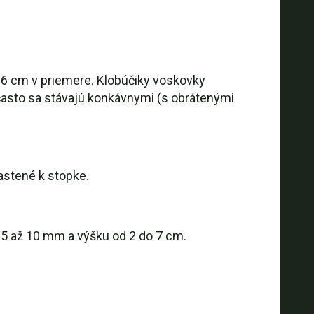
ž 6 cm v priemere. Klobúčiky voskovky
 často sa stávajú konkávnymi (s obrátenými
astené k stopke.
r 5 až 10 mm a výšku od 2 do 7 cm.