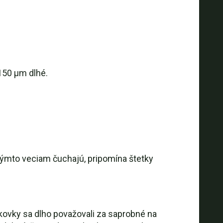
150 μm dlhé.
akýmto veciam čuchajú, pripomína štetky
kovky sa dlho považovali za saprobné na