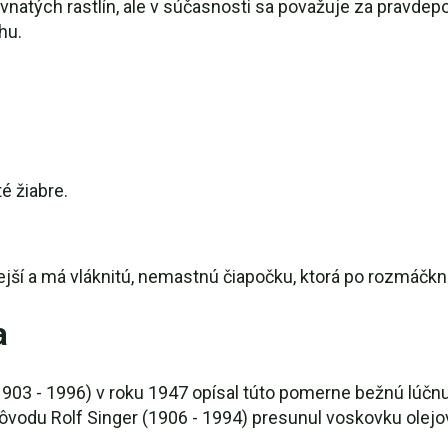
ávnatých rastlín, ale v súčasnosti sa považuje za pravd
hu.
é žiabre.
ejší a má vláknitú, nemastnú čiapočku, ktorá po rozmáč
a
03 - 1996) v roku 1947 opísal túto pomerne bežnú lúčnu 
odu Rolf Singer (1906 - 1994) presunul voskovku olejovú