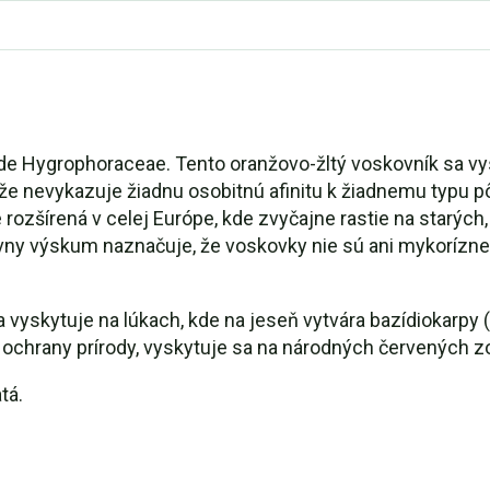
de Hygrophoraceae. Tento oranžovo-žltý voskovník sa vysk
, že nevykazuje žiadnu osobitnú afinitu k žiadnemu typu 
 rozšírená v celej Európe, kde zvyčajne rastie na starýc
ávny výskum naznačuje, že voskovky nie sú ani mykorízne,
vyskytuje na lúkach, kde na jeseň vytvára bazídiokarpy (
 ochrany prírody, vyskytuje sa na národných červených
tá.