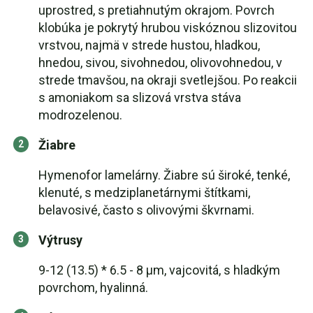
uprostred, s pretiahnutým okrajom. Povrch
klobúka je pokrytý hrubou viskóznou slizovitou
vrstvou, najmä v strede hustou, hladkou,
hnedou, sivou, sivohnedou, olivovohnedou, v
strede tmavšou, na okraji svetlejšou. Po reakcii
s amoniakom sa slizová vrstva stáva
modrozelenou.
Žiabre
Hymenofor lamelárny. Žiabre sú široké, tenké,
klenuté, s medziplanetárnymi štítkami,
belavosivé, často s olivovými škvrnami.
Výtrusy
9-12 (13.5) * 6.5 - 8 μm, vajcovitá, s hladkým
povrchom, hyalinná.