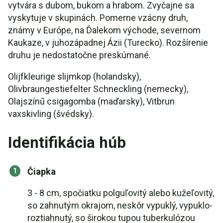
vytvára s dubom, bukom a hrabom. Zvyčajne sa
vyskytuje v skupinách. Pomerne vzácny druh,
známy v Európe, na Ďalekom východe, severnom
Kaukaze, v juhozápadnej Ázii (Turecko). Rozšírenie
druhu je nedostatočne preskúmané.
Olijfkleurige slijmkop (holandsky),
Olivbraungestiefelter Schneckling (nemecky),
Olajszínű csigagomba (maďarsky), Vitbrun
vaxskivling (švédsky).
Identifikácia húb
Čiapka
3 - 8 cm, spočiatku polguľovitý alebo kužeľovitý,
so zahnutým okrajom, neskôr vypuklý, vypuklo-
roztiahnutý, so širokou tupou tuberkulózou