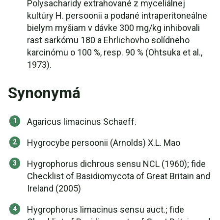
Polysacharidy extrahované z myceliálnej
kultúry H. persoonii a podané intraperitoneálne
bielym myšiam v dávke 300 mg/kg inhibovali
rast sarkómu 180 a Ehrlichovho solídneho
karcinómu o 100 %, resp. 90 % (Ohtsuka et al.,
1973).
Synonymá
Agaricus limacinus Schaeff.
Hygrocybe persoonii (Arnolds) X.L. Mao
Hygrophorus dichrous sensu NCL (1960); fide
Checklist of Basidiomycota of Great Britain and
Ireland (2005)
Hygrophorus limacinus sensu auct.; fide