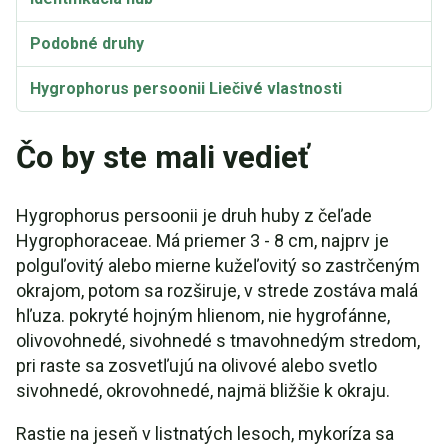
Podobné druhy
Hygrophorus persoonii Liečivé vlastnosti
Synonymá
Čo by ste mali vedieť
Hygrophorus persoonii je druh huby z čeľade
Hygrophoraceae. Má priemer 3 - 8 cm, najprv je
polguľovitý alebo mierne kužeľovitý so zastrčeným
okrajom, potom sa rozširuje, v strede zostáva malá
hľuza. pokryté hojným hlienom, nie hygrofánne,
olivovohnedé, sivohnedé s tmavohnedým stredom,
pri raste sa zosvetľujú na olivové alebo svetlo
sivohnedé, okrovohnedé, najmä bližšie k okraju.
Rastie na jeseň v listnatých lesoch, mykoríza sa